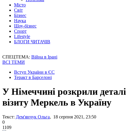
Місто
Світ
Бізнес
Наука
Шоу-бізнес
Спорт
Lifestyle
БЛОГИ ЧИТАЧІВ
СПЕЦТЕМА:
Війна в Ірані
ВСІ ТЕМИ
Вступ України в ЄС
Теракт в Барселоні
У Німеччині розкрили деталі
візиту Меркель в Україну
Текст:
Дем'янчук Ольга
, 18 серпня 2021, 23:50
0
1109