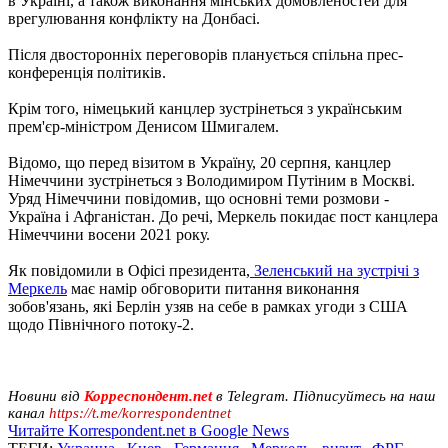
в Україні, а також виконання мінських домовленостей для
врегулювання конфлікту на Донбасі.
Після двосторонніх переговорів планується спільна прес-
конференція політиків.
Крім того, німецький канцлер зустрінеться з українським
прем'єр-міністром Денисом Шмигалем.
Відомо, що перед візитом в Україну, 20 серпня, канцлер
Німеччини зустрінеться з Володимиром Путіним в Москві.
Уряд Німеччини повідомив, що основні теми розмови -
Україна і Афганістан. До речі, Меркель покидає пост канцлера
Німеччини восени 2021 року.
Як повідомили в Офісі президента,
Зеленський на зустрічі з
Меркель
має намір обговорити питання виконання
зобов'язань, які Берлін узяв на себе в рамках угоди з США
щодо Північного потоку-2.
Новини від
Корреспондент.net
в Telegram. Підписуйтесь на наш
канал
https://t.me/korrespondentnet
Читайте Korrespondent.net в Google News