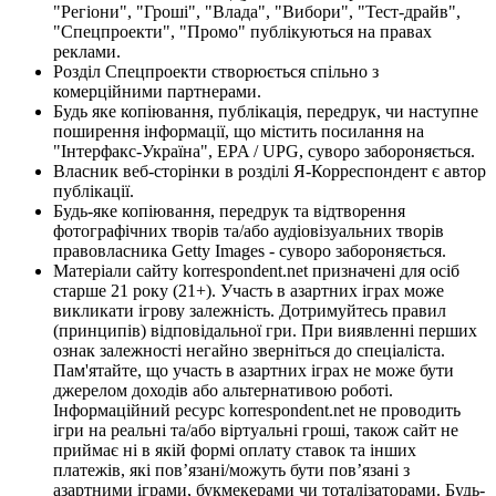
"Регіони", "Гроші", "Влада", "Вибори", "Тест-драйв",
"Спецпроекти", "Промо" публікуються на правах
реклами.
Розділ Спецпроекти створюється спільно з
комерційними партнерами.
Будь яке копіювання, публікація, передрук, чи наступне
поширення інформації, що містить посилання на
"Інтерфакс-Україна", EPA / UPG, суворо забороняється.
Власник веб-сторінки в розділі Я-Корреспондент є автор
публікації.
Будь-яке копіювання, передрук та відтворення
фотографічних творів та/або аудіовізуальних творів
правовласника Getty Images - суворо забороняється.
Матеріали сайту korrespondent.net призначені для осіб
старше 21 року (21+). Участь в азартних іграх може
викликати ігрову залежність. Дотримуйтесь правил
(принципів) відповідальної гри. При виявленні перших
ознак залежності негайно зверніться до спеціаліста.
Пам'ятайте, що участь в азартних іграх не може бути
джерелом доходів або альтернативою роботі.
Інформаційний ресурс korrespondent.net не проводить
ігри на реальні та/або віртуальні гроші, також сайт не
приймає ні в якій формі оплату ставок та інших
платежів, які пов’язані/можуть бути пов’язані з
азартними іграми, букмекерами чи тоталізаторами. Будь-