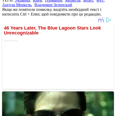
ТЕГИ:
Украина
,
Киев
,
Германия
,
Меркель
,
визит
,
ФРГ
,
Ангела Меркель
,
Владимир Зеленский
Якщо ви помітили помилку, виділіть необхідний текст і
натисніть Ctrl + Enter, щоб повідомити про це редакцію.