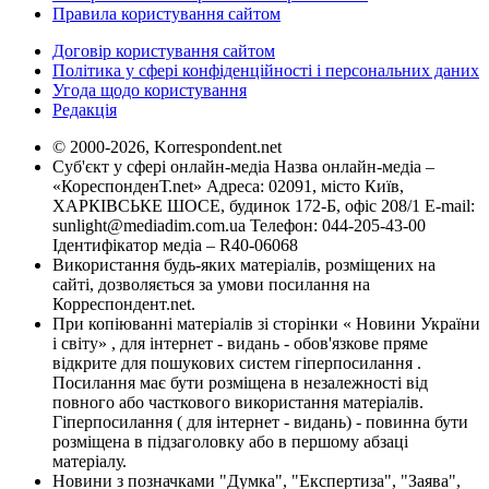
Правила користування сайтом
Договір користування сайтом
Політика у сфері конфіденційності і персональних даних
Угода щодо користування
Редакція
© 2000-2026, Korrespondent.net
Суб'єкт у сфері онлайн-медіа Назва онлайн-медіа –
«КореспонденТ.net» Адреса: 02091, місто Київ,
ХАРКІВСЬКЕ ШОСЕ, будинок 172-Б, офіс 208/1 E-mail:
sunlight@mediadim.com.ua
Телефон: 044-205-43-00
Ідентифікатор медіа – R40-06068
Використання будь-яких матеріалів, розміщених на
сайті, дозволяється за умови посилання на
Корреспондент.net.
При копіюванні матеріалів зі сторінки « Новини України
і світу» , для інтернет - видань - обов'язкове пряме
відкрите для пошукових систем гіперпосилання .
Посилання має бути розміщена в незалежності від
повного або часткового використання матеріалів.
Гіперпосилання ( для інтернет - видань) - повинна бути
розміщена в підзаголовку або в першому абзаці
матеріалу.
Новини з позначками "Думка", "Експертиза", "Заява",