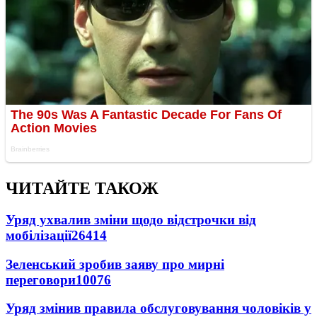
ЧИТАЙТЕ ТАКОЖ
Уряд ухвалив зміни щодо відстрочки від
мобілізації
26414
Зеленський зробив заяву про мирні
переговори
10076
Уряд змінив правила обслуговування чоловіків у