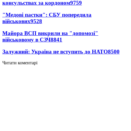
консульствах за кордоном
9759
"Медові пастки": СБУ попередила
військових
9528
Майора ВСП викрили на "допомозі"
військовому в СЗЧ
8841
Залужний: Україна не вступить до НАТО
8500
Читати коментарі