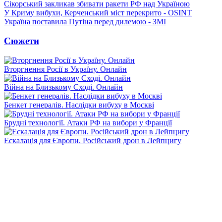
Сікорський закликав збивати ракети РФ над Україною
У Криму вибухи, Керченський міст перекрито - OSINT
Україна поставила Путіна перед дилемою - ЗМІ
Сюжети
Вторгнення Росії в Україну. Онлайн
Війна на Близькому Сході. Онлайн
Бенкет генералів. Наслідки вибуху в Москві
Брудні технології. Атаки РФ на вибори у Франції
Ескалація для Європи. Російський дрон в Лейпцигу