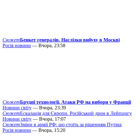
Сюжет
Бенкет генералів. Наслідки вибуху в Москві
Росія новини
— Вчора, 23:58
Сюжет
Брудні технології. Атаки РФ на вибори у Франції
Новини світу
— Вчора, 23:39
Сюжет
Ескалація для Європи. Російський дрон в Лейпцигу
Новини світу
— Вчора, 17:07
Сюжет
Зміни в армії РФ: що стоїть за рішенням Путіна
Росія новини
— Вчора, 15:20