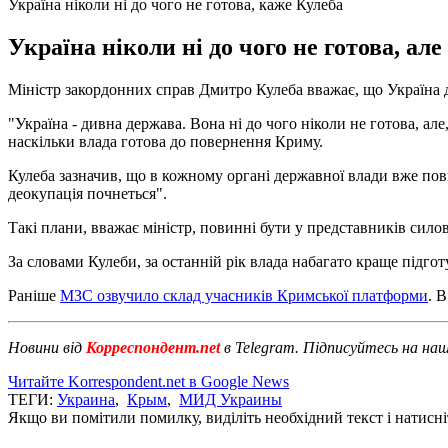
Україна ніколи ні до чого не готова, каже Кулеба
Україна ніколи ні до чого не готова, ал
Міністр закордонних справ Дмитро Кулеба вважає, що Україна 
"Україна - дивна держава. Вона ні до чого ніколи не готова, але
наскільки влада готова до повернення Криму.
Кулеба зазначив, що в кожному органі державної влади вже пов
деокупація почнеться".
Такі плани, вважає міністр, повинні бути у представників силов
За словами Кулеби, за останній рік влада набагато краще підго
Раніше
МЗС озвучило склад учасників Кримської платформи
. 
Новини від
Корреспондент.net
в Telegram. Підписуйтесь на на
Читайте Korrespondent.net в Google News
ТЕГИ:
Украина
,
Крым
,
МИД Украины
Якщо ви помітили помилку, виділіть необхідний текст і натисніт