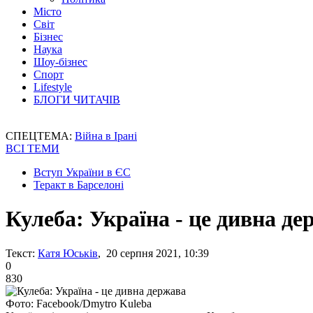
Місто
Світ
Бізнес
Наука
Шоу-бізнес
Спорт
Lifestyle
БЛОГИ ЧИТАЧІВ
СПЕЦТЕМА:
Війна в Ірані
ВСІ ТЕМИ
Вступ України в ЄС
Теракт в Барселоні
Кулеба: Україна - це дивна де
Текст:
Катя Юськів
, 20 серпня 2021, 10:39
0
830
Фото: Facebook/Dmytro Kuleba