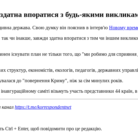
е здатна впоратися з будь-якими викликам
дивна держава. Свою думку він пояснив в інтерв'ю
Новому врем
, так чи інакше, завжди здатна впоратися з тим чи іншим викликом
инен існувати план не тільки того, що "ми робимо для сприяння 
их структур, економістів, екологів, педагогів, державних управлі
тувалася до "повернення Криму", ніж за сім минулих років.
В інавгураційному саміті візьмуть участь представники 44 країн, в
ш канал
https://t.me/korrespondentnet
ь Ctrl + Enter, щоб повідомити про це редакцію.