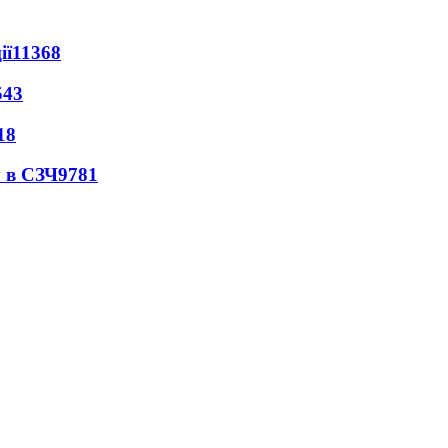
ії
11368
543
18
 в СЗЧ
9781