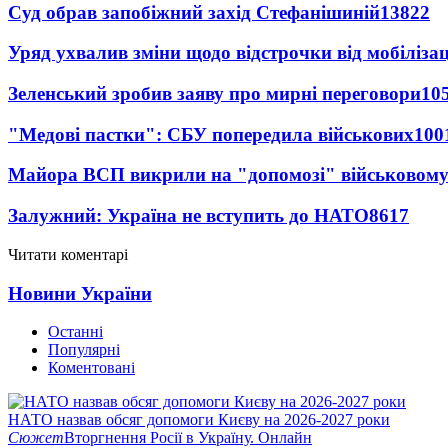
Суд обрав запобіжний захід Стефанішиній
13822
Уряд ухвалив зміни щодо відстрочки від мобілізац
Зеленський зробив заяву про мирні переговори
10
"Медові пастки": СБУ попередила військових
100
Майора ВСП викрили на "допомозі" військовому
Залужний: Україна не вступить до НАТО
8617
Читати коментарі
Новини України
Останні
Популярні
Коментовані
НАТО назвав обсяг допомоги Києву на 2026-2027 роки
Сюжет
Вторгнення Росії в Україну. Онлайн