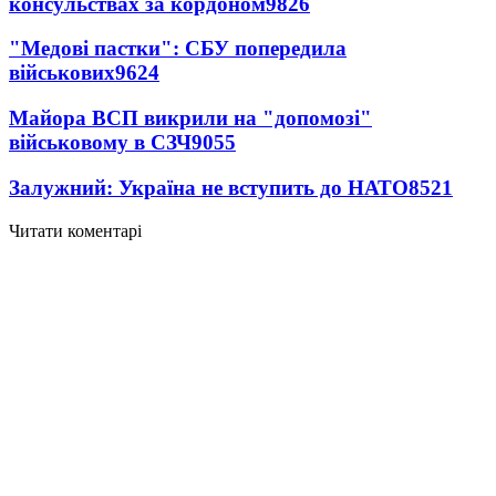
консульствах за кордоном
9826
"Медові пастки": СБУ попередила
військових
9624
Майора ВСП викрили на "допомозі"
військовому в СЗЧ
9055
Залужний: Україна не вступить до НАТО
8521
Читати коментарі