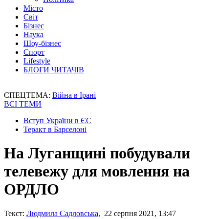
Місто
Світ
Бізнес
Наука
Шоу-бізнес
Спорт
Lifestyle
БЛОГИ ЧИТАЧІВ
СПЕЦТЕМА:
Війна в Ірані
ВСІ ТЕМИ
Вступ України в ЄС
Теракт в Барселоні
На Луганщині побудували
телевежу для мовлення на
ОРДЛО
Текст:
Людмила Садловська
, 22 серпня 2021, 13:47