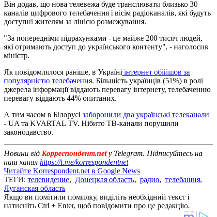
Він додав, що нова телевежа буде транслювати близько 30
каналів цифрового телебачення і вісім радіоканалів, які будуть
доступні жителям за лінією розмежування.
"За попередніми підрахунками - це майже 200 тисяч людей,
які отримають доступ до українського контенту", - наголосив
міністр.
Як повідомлялося раніше, в Україні
інтернет обійшов за
популярністю телебачення
. Більшість українців (51%) в ролі
джерела інформації віддають перевагу інтернету, телебаченню
перевагу віддають 44% опитаних.
А тим часом в Білорусі
заборонили два українські телеканали
- UA та KVARTAL TV. Нібито ТВ-канали порушили
законодавство.
Новини від
Корреспондент.net
у Telegram. Підписуйтесь на
наш канал
https://t.me/korrespondentnet
Читайте Korrespondent.net в Google News
ТЕГИ:
телевидение
,
Донецкая область
,
радио
,
телебашня
,
Луганская область
Якщо ви помітили помилку, виділіть необхідний текст і
натисніть Ctrl + Enter, щоб повідомити про це редакцію.