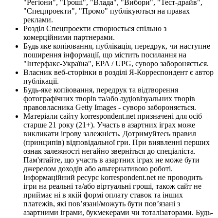
"Регіони", "Гроші", "Влада", "Вибори", "Тест-драйв",
"Спецпроекти", "Промо" публікуються на правах
реклами.
Розділ Спецпроекти створюється спільно з
комерційними партнерами.
Будь яке копіювання, публікація, передрук, чи наступне
поширення інформації, що містить посилання на
"Інтерфакс-Україна", EPA / UPG, суворо забороняється.
Власник веб-сторінки в розділі Я-Корреспондент є автор
публікації.
Будь-яке копіювання, передрук та відтворення
фотографічних творів та/або аудіовізуальних творів
правовласника Getty Images - суворо забороняється.
Матеріали сайту korrespondent.net призначені для осіб
старше 21 року (21+). Участь в азартних іграх може
викликати ігрову залежність. Дотримуйтесь правил
(принципів) відповідальної гри. При виявленні перших
ознак залежності негайно зверніться до спеціаліста.
Пам'ятайте, що участь в азартних іграх не може бути
джерелом доходів або альтернативою роботі.
Інформаційний ресурс korrespondent.net не проводить
ігри на реальні та/або віртуальні гроші, також сайт не
приймає ні в якій формі оплату ставок та інших
платежів, які пов’язані/можуть бути пов’язані з
азартними іграми, букмекерами чи тоталізаторами. Будь-