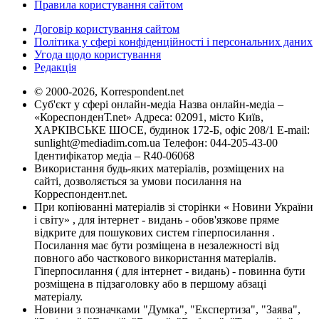
Правила користування сайтом
Договір користування сайтом
Політика у сфері конфіденційності і персональних даних
Угода щодо користування
Редакція
© 2000-2026, Korrespondent.net
Суб'єкт у сфері онлайн-медіа Назва онлайн-медіа –
«КореспонденТ.net» Адреса: 02091, місто Київ,
ХАРКІВСЬКЕ ШОСЕ, будинок 172-Б, офіс 208/1 E-mail:
sunlight@mediadim.com.ua
Телефон: 044-205-43-00
Ідентифікатор медіа – R40-06068
Використання будь-яких матеріалів, розміщених на
сайті, дозволяється за умови посилання на
Корреспондент.net.
При копіюванні матеріалів зі сторінки « Новини України
і світу» , для інтернет - видань - обов'язкове пряме
відкрите для пошукових систем гіперпосилання .
Посилання має бути розміщена в незалежності від
повного або часткового використання матеріалів.
Гіперпосилання ( для інтернет - видань) - повинна бути
розміщена в підзаголовку або в першому абзаці
матеріалу.
Новини з позначками "Думка", "Експертиза", "Заява",