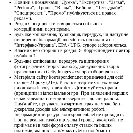
Новини з позначками "Думка", "Експертиза", "Заява",
"Регіони", "Гроші", "Влада", "Вибори", "Тест-драйв",
"Спецпроекти", "Промо" публікуються на правах
реклами.
Розділ Спецпроекти створюється спільно з
комерційними партнерами.
Будь яке копіювання, публікація, передрук, чи наступне
поширення інформації, що містить посилання на
"Інтерфакс-Україна", EPA / UPG, суворо забороняється.
Власник веб-сторінки в розділі Я-Корреспондент є автор
публікації.
Будь-яке копіювання, передрук та відтворення
фотографічних творів та/або аудіовізуальних творів
правовласника Getty Images - суворо забороняється.
Матеріали сайту korrespondent.net призначені для осіб
старше 21 року (21+). Участь в азартних іграх може
викликати ігрову залежність. Дотримуйтесь правил
(принципів) відповідальної гри. При виявленні перших
ознак залежності негайно зверніться до спеціаліста.
Пам'ятайте, що участь в азартних іграх не може бути
джерелом доходів або альтернативою роботі.
Інформаційний ресурс korrespondent.net не проводить
ігри на реальні та/або віртуальні гроші, також сайт не
приймає ні в якій формі оплату ставок та інших
платежів, які пов’язані/можуть бути пов’язані з