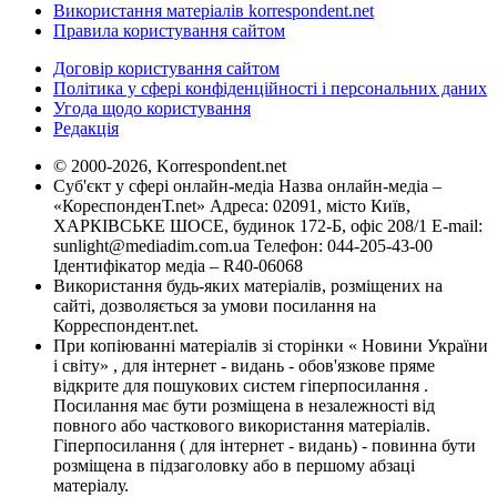
Використання матеріалів korrespondent.net
Правила користування сайтом
Договір користування сайтом
Політика у сфері конфіденційності і персональних даних
Угода щодо користування
Редакція
© 2000-2026, Korrespondent.net
Суб'єкт у сфері онлайн-медіа Назва онлайн-медіа –
«КореспонденТ.net» Адреса: 02091, місто Київ,
ХАРКІВСЬКЕ ШОСЕ, будинок 172-Б, офіс 208/1 E-mail:
sunlight@mediadim.com.ua
Телефон: 044-205-43-00
Ідентифікатор медіа – R40-06068
Використання будь-яких матеріалів, розміщених на
сайті, дозволяється за умови посилання на
Корреспондент.net.
При копіюванні матеріалів зі сторінки « Новини України
і світу» , для інтернет - видань - обов'язкове пряме
відкрите для пошукових систем гіперпосилання .
Посилання має бути розміщена в незалежності від
повного або часткового використання матеріалів.
Гіперпосилання ( для інтернет - видань) - повинна бути
розміщена в підзаголовку або в першому абзаці
матеріалу.