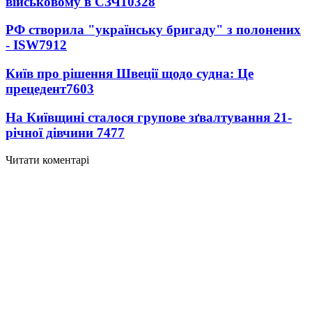
військовому в СЗЧ
10328
РФ створила "українську бригаду" з полонених
- ISW
7912
Київ про рішення Швеції щодо судна: Це
прецедент
7603
На Київщині сталося групове зґвалтування 21-
річної дівчини
7477
Читати коментарі