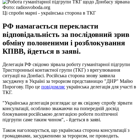
Фото: radiosvoboda.org
Ці спроби марні - українська сторона в ТКГ
РФ намагається перекласти
відповідальність за послідовний зрив
обміну полоненими і розблокування
КПВВ, йдеться в заяві.
Делегація РФ свідомо зірвала роботу гуманітарної підгрупи
Тристоронньої контактної групи (ТКГ) з врегулювання
ситуації на Донбасі. Російська сторона знову заявила
засуджену в Україні за тероризм представницю "ДНР" Майю
Пирогову. Про це
повідомляє
українська делегація для участі в
ТКГ.
"Українська делегація розглядає це як свідому спробу зірвати
консультації, особливо зважаючи на попередній досвід
блокування російською делегацією роботи політичної
підгрупи саме таким чином", - йдеться в заяві.
Також наголошується, що українська сторона консультації з
громадянами, засудженими за тероризм, не проводить.