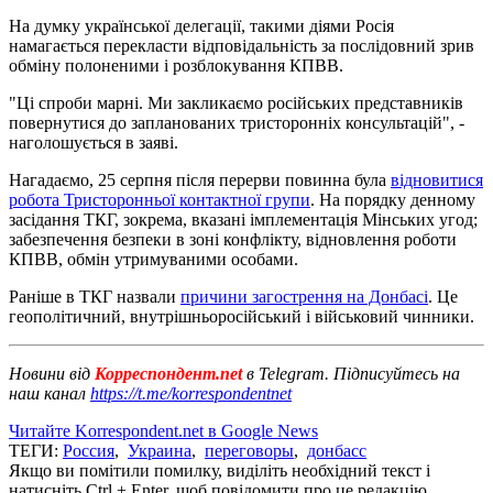
На думку української делегації, такими діями Росія
намагається перекласти відповідальність за послідовний зрив
обміну полоненими і розблокування КПВВ.
"Ці спроби марні. Ми закликаємо російських представників
повернутися до запланованих тристоронніх консультацій", -
наголошується в заяві.
Нагадаємо, 25 серпня після перерви повинна була
відновитися
робота Тристоронньої контактної групи
. На порядку денному
засідання ТКГ, зокрема, вказані імплементація Мінських угод;
забезпечення безпеки в зоні конфлікту, відновлення роботи
КПВВ, обмін утримуваними особами.
Раніше в ТКГ назвали
причини загострення на Донбасі
. Це
геополітичний, внутрішньоросійський і військовий чинники.
Новини від
Корреспондент.net
в Telegram. Підписуйтесь на
наш канал
https://t.me/korrespondentnet
Читайте Korrespondent.net в Google News
ТЕГИ:
Россия
,
Украина
,
переговоры
,
донбасс
Якщо ви помітили помилку, виділіть необхідний текст і
натисніть Ctrl + Enter, щоб повідомити про це редакцію.