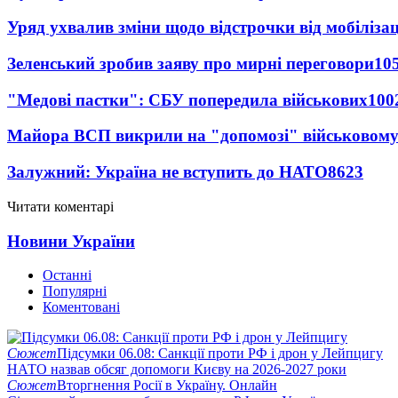
Уряд ухвалив зміни щодо відстрочки від мобілізац
Зеленський зробив заяву про мирні переговори
10
"Медові пастки": СБУ попередила військових
100
Майора ВСП викрили на "допомозі" військовому
Залужний: Україна не вступить до НАТО
8623
Читати коментарі
Новини України
Останні
Популярні
Коментовані
Сюжет
Підсумки 06.08: Санкції проти РФ і дрон у Лейпцигу
НАТО назвав обсяг допомоги Києву на 2026-2027 роки
Сюжет
Вторгнення Росії в Україну. Онлайн