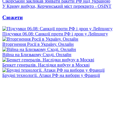
Сікорський закликав збивати ракети РФ над Україною
У Криму вибухи, Керченський міст перекрито - OSINT
Сюжети
Підсумки 06.08: Санкції проти РФ і дрон у Лейпцигу
Вторгнення Росії в Україну. Онлайн
Війна на Близькому Сході. Онлайн
Бенкет генералів. Наслідки вибуху в Москві
Брудні технології. Атаки РФ на вибори у Франції