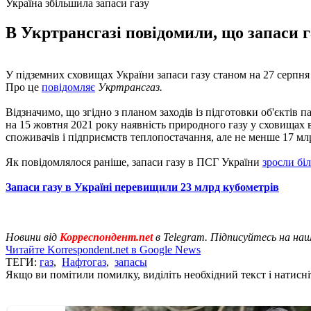
Україна збільшила запаси газу
В Укртрансгазі повідомили, що запаси г
У підземних сховищах України запаси газу станом на 27 серпня с
Про це
повідомляє
Укртрансгаз.
Відзначимо, що згідно з планом заходів із підготовки об'єктів
на 15 жовтня 2021 року наявність природного газу у сховищах в
споживачів і підприємств теплопостачання, але не менше 17 млр
Як повідомлялося раніше, запаси газу в ПСГ України
зросли бі
Запаси газу в Україні перевищили 23 млрд кубометрів
Новини від
Корреспондент.net
в Telegram. Підписуйтесь на на
Читайте Korrespondent.net в Google News
ТЕГИ:
газ
,
Нафтогаз
,
запасы
Якщо ви помітили помилку, виділіть необхідний текст і натисніт