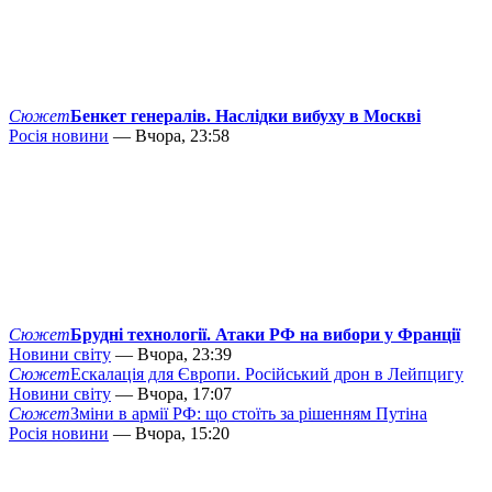
Сюжет
Бенкет генералів. Наслідки вибуху в Москві
Росія новини
— Вчора, 23:58
Сюжет
Брудні технології. Атаки РФ на вибори у Франції
Новини світу
— Вчора, 23:39
Сюжет
Ескалація для Європи. Російський дрон в Лейпцигу
Новини світу
— Вчора, 17:07
Сюжет
Зміни в армії РФ: що стоїть за рішенням Путіна
Росія новини
— Вчора, 15:20