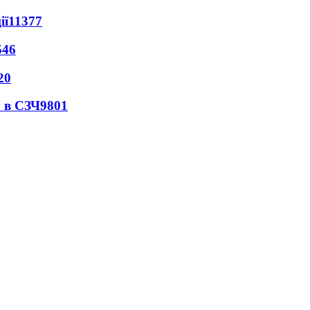
ії
11377
546
20
 в СЗЧ
9801