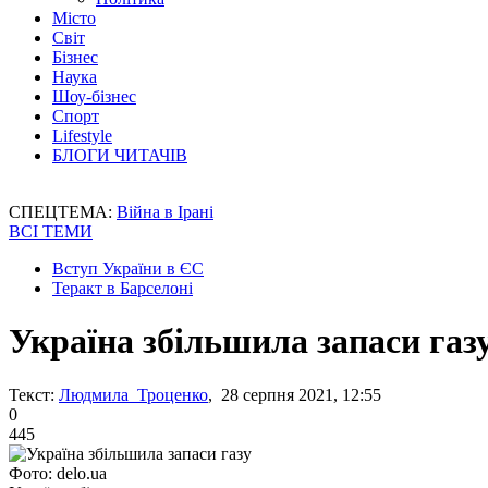
Місто
Світ
Бізнес
Наука
Шоу-бізнес
Спорт
Lifestyle
БЛОГИ ЧИТАЧІВ
СПЕЦТЕМА:
Війна в Ірані
ВСІ ТЕМИ
Вступ України в ЄС
Теракт в Барселоні
Україна збільшила запаси газ
Текст:
Людмила Троценко
, 28 серпня 2021, 12:55
0
445
Фото: delo.ua