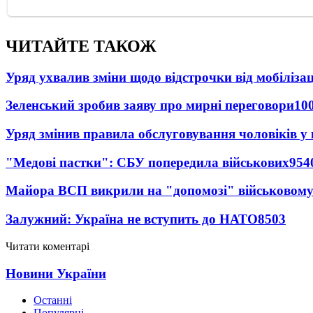
ЧИТАЙТЕ ТАКОЖ
Уряд ухвалив зміни щодо відстрочки від мобілізац
Зеленський зробив заяву про мирні переговори
10
Уряд змінив правила обслуговування чоловіків у
"Медові пастки": СБУ попередила військових
954
Майора ВСП викрили на "допомозі" військовому
Залужний: Україна не вступить до НАТО
8503
Читати коментарі
Новини України
Останні
Популярні