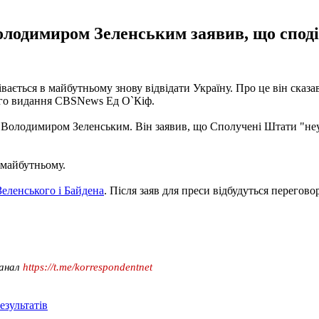
Володимиром Зеленським заявив, що споді
ться в майбутньому знову відвідати Україну. Про це він сказав в
ого видання CBSNews Ед О`Кіф.
Володимиром Зеленським. Він заявив, що Сполучені Штати "неух
 майбутньому.
Зеленського і Байдена
. Після заяв для преси відбудуться перегов
канал
https://t.me/korrespondentnet
езультатів