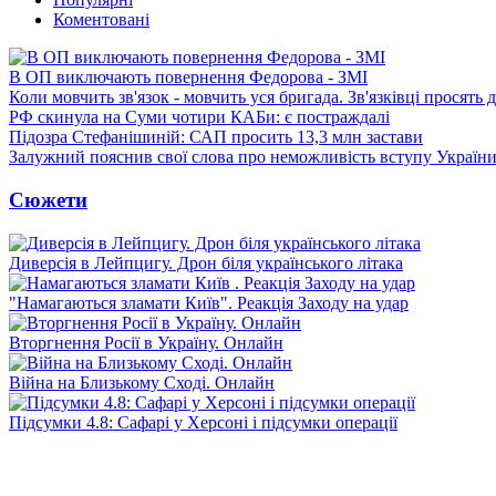
Коментовані
В ОП виключають повернення Федорова - ЗМІ
Коли мовчить зв'язок - мовчить уся бригада. Зв'язківці просять
РФ скинула на Суми чотири КАБи: є постраждалі
Підозра Стефанішиній: САП просить 13,3 млн застави
Залужний пояснив свої слова про неможливість вступу Украї
Сюжети
Диверсія в Лейпцигу. Дрон біля українського літака
"Намагаються зламати Київ". Реакція Заходу на удар
Вторгнення Росії в Україну. Онлайн
Війна на Близькому Сході. Онлайн
Підсумки 4.8: Сафарі у Херсоні і підсумки операції