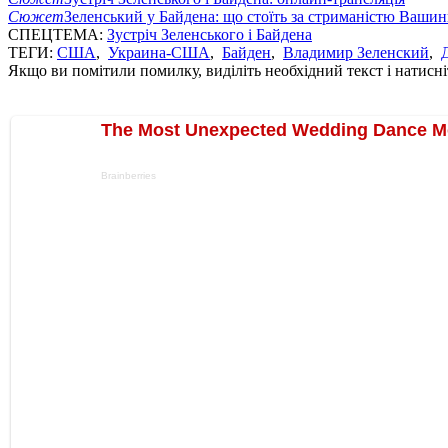
Сюжет
Зеленський у Байдена: що стоїть за стриманістю Ваши
СПЕЦТЕМА:
Зустріч Зеленського і Байдена
ТЕГИ:
США
,
Украина-США
,
Байден
,
Владимир Зеленский
,
Якщо ви помітили помилку, виділіть необхідний текст і натисніт