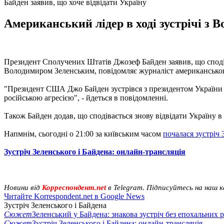
Байден заявив, що хоче відвідати Україну
Американський лідер в ході зустрічі з 
Президент Сполучених Штатів Джозеф Байден заявив, що сподіває
Володимиром Зеленським, повідомляє журналіст американськ
"Президент США Джо Байден зустрівся з президентом України 
російською агресією", - йдеться в повідомленні.
Також Байден додав, що сподівається знову відвідати Україну в
Напмнім, сьогодні о 21:00 за київським часом
почалася зустріч 
Зустріч Зеленського і Байдена: онлайн-трансляція
Новини від
Корреспондент.net
в Telegram. Підписуйтесь на наш 
Читайте Korrespondent.net в Google News
Зустріч Зеленського і Байдена
Сюжет
Зеленський у Байдена: знакова зустріч без епохальних р
Сюжет
Зустріч Зеленського і Байдена: онлайн-трансляція