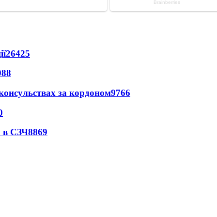
ії
26425
088
 консульствах за кордоном
9766
0
 в СЗЧ
8869