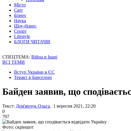
Місто
Світ
Бізнес
Наука
Шоу-бізнес
Спорт
Lifestyle
БЛОГИ ЧИТАЧІВ
СПЕЦТЕМА:
Війна в Ірані
ВСІ ТЕМИ
Вступ України в ЄС
Теракт в Барселоні
Байден заявив, що сподіваєтьс
Текст:
Дем'янчук Ольга
, 1 вересня 2021, 22:20
0
707
Фото: скріншот