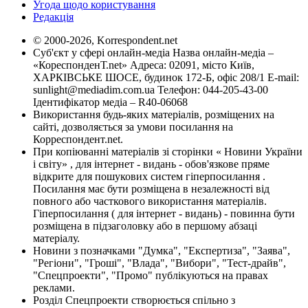
Угода щодо користування
Редакція
© 2000-2026, Korrespondent.net
Суб'єкт у сфері онлайн-медіа Назва онлайн-медіа –
«КореспонденТ.net» Адреса: 02091, місто Київ,
ХАРКІВСЬКЕ ШОСЕ, будинок 172-Б, офіс 208/1 E-mail:
sunlight@mediadim.com.ua
Телефон: 044-205-43-00
Ідентифікатор медіа – R40-06068
Використання будь-яких матеріалів, розміщених на
сайті, дозволяється за умови посилання на
Корреспондент.net.
При копіюванні матеріалів зі сторінки « Новини України
і світу» , для інтернет - видань - обов'язкове пряме
відкрите для пошукових систем гіперпосилання .
Посилання має бути розміщена в незалежності від
повного або часткового використання матеріалів.
Гіперпосилання ( для інтернет - видань) - повинна бути
розміщена в підзаголовку або в першому абзаці
матеріалу.
Новини з позначками "Думка", "Експертиза", "Заява",
"Регіони", "Гроші", "Влада", "Вибори", "Тест-драйв",
"Спецпроекти", "Промо" публікуються на правах
реклами.
Розділ Спецпроекти створюється спільно з