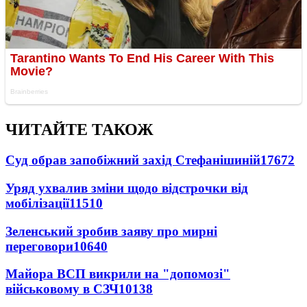
ЧИТАЙТЕ ТАКОЖ
Суд обрав запобіжний захід Стефанішиній
17672
Уряд ухвалив зміни щодо відстрочки від
мобілізації
11510
Зеленський зробив заяву про мирні
переговори
10640
Майора ВСП викрили на "допомозі"
військовому в СЗЧ
10138