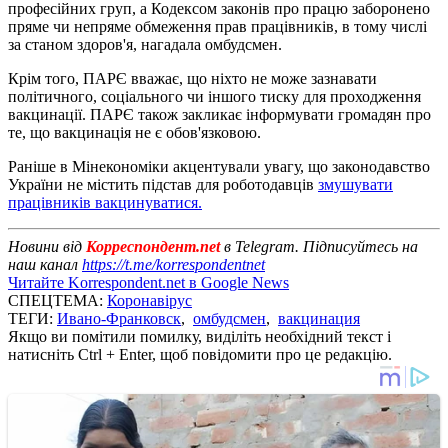
професійних груп, а Кодексом законів про працю заборонено
пряме чи непряме обмеження прав працівників, в тому числі
за станом здоров'я, нагадала омбудсмен.
Крім того, ПАРЄ вважає, що ніхто не може зазнавати
політичного, соціального чи іншого тиску для проходження
вакцинації. ПАРЄ також закликає інформувати громадян про
те, що вакцинація не є обов'язковою.
Раніше в Мінекономіки акцентували увагу, що законодавство
України не містить підстав для роботодавців
змушувати
працівників вакцинуватися.
Новини від
Корреспондент.net
в Telegram. Підписуйтесь на
наш канал
https://t.me/korrespondentnet
Читайте Korrespondent.net в Google News
СПЕЦТЕМА:
Коронавірус
ТЕГИ:
Ивано-Франковск
,
омбудсмен
,
вакцинация
Якщо ви помітили помилку, виділіть необхідний текст і
натисніть Ctrl + Enter, щоб повідомити про це редакцію.