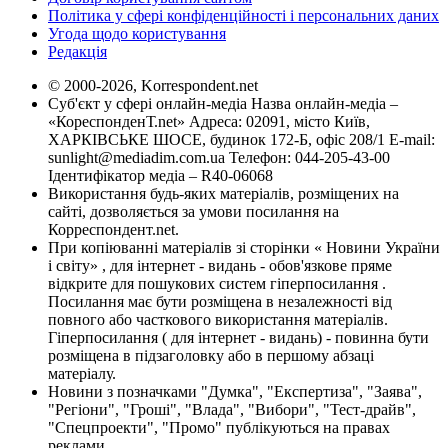
Політика у сфері конфіденційності і персональних даних
Угода щодо користування
Редакція
© 2000-2026, Korrespondent.net
Суб'єкт у сфері онлайн-медіа Назва онлайн-медіа –
«КореспонденТ.net» Адреса: 02091, місто Київ,
ХАРКІВСЬКЕ ШОСЕ, будинок 172-Б, офіс 208/1 E-mail:
sunlight@mediadim.com.ua
Телефон: 044-205-43-00
Ідентифікатор медіа – R40-06068
Використання будь-яких матеріалів, розміщених на
сайті, дозволяється за умови посилання на
Корреспондент.net.
При копіюванні матеріалів зі сторінки « Новини України
і світу» , для інтернет - видань - обов'язкове пряме
відкрите для пошукових систем гіперпосилання .
Посилання має бути розміщена в незалежності від
повного або часткового використання матеріалів.
Гіперпосилання ( для інтернет - видань) - повинна бути
розміщена в підзаголовку або в першому абзаці
матеріалу.
Новини з позначками "Думка", "Експертиза", "Заява",
"Регіони", "Гроші", "Влада", "Вибори", "Тест-драйв",
"Спецпроекти", "Промо" публікуються на правах
реклами.