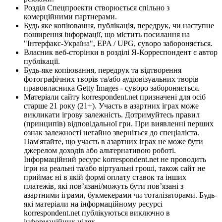
Розділ Спецпроекти створюється спільно з
комерційними партнерами.
Будь яке копіювання, публікація, передрук, чи наступне
поширення інформації, що містить посилання на
"Інтерфакс-Україна", EPA / UPG, суворо забороняється.
Власник веб-сторінки в розділі Я-Корреспондент є автор
публікації.
Будь-яке копіювання, передрук та відтворення
фотографічних творів та/або аудіовізуальних творів
правовласника Getty Images - суворо забороняється.
Матеріали сайту korrespondent.net призначені для осіб
старше 21 року (21+). Участь в азартних іграх може
викликати ігрову залежність. Дотримуйтесь правил
(принципів) відповідальної гри. При виявленні перших
ознак залежності негайно зверніться до спеціаліста.
Пам'ятайте, що участь в азартних іграх не може бути
джерелом доходів або альтернативою роботі.
Інформаційний ресурс korrespondent.net не проводить
ігри на реальні та/або віртуальні гроші, також сайт не
приймає ні в якій формі оплату ставок та інших
платежів, які пов’язані/можуть бути пов’язані з
азартними іграми, букмекерами чи тоталізаторами. Будь-
які матеріали на інформаційному ресурсі
korrespondent.net публікуються виключно в
інформаційних цілях.