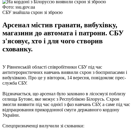
Фото: ssu.gov.ua
СБУ знайшла схрон зі зброєю
Арсенал містив гранати, вибухівку,
магазини до автомата і патрони. СБУ
з'ясовує, хто і для чого створив
схованку.
У Рівненській області співробітники СБУ під час
антитерористичних навчань виявили схрон з боєприпасами і
вибухівкою. Про це у вівторок, 14 вересня, повідомляє прес-
служба СБУ.
Відзначається, що арсенал було заховано в лісосмузі поблизу
селища Бутове, яке межує з Республікою Білорусь. Схрон
змогли виявити під час однієї з фаз навчань СБУ, а саме під час
відпрацювання прикордонної смуги державного кордону
України.
Спецпризначенці вилучили зі схованки: