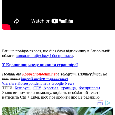
Раніше повідомлялося, що біля бази відпочинку в Запорізькій
області
виявили вибухівку і боєприпаси
.
У Кропивницькому виявили схрон зброї
Новини від
Корреспондент.net
в Telegram. Підписуйтесь на
наш канал
https://t.me/korrespondentnet
Читайте Korrespondent.net в Google News
ТЕГИ:
Беларусь
,
СБУ
,
Арсенал
,
граница
,
боеприпасы
Якщо ви помітили помилку, виділіть необхідний текст і
натисніть Ctrl + Enter, щоб повідомити про це редакцію.