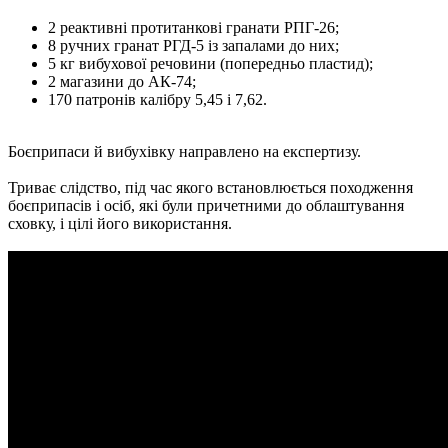
2 реактивні протитанкові гранати РПГ-26;
8 ручних гранат РГД-5 із запалами до них;
5 кг вибухової речовини (попередньо пластид);
2 магазини до АК-74;
170 патронів калібру 5,45 і 7,62.
Боєприпаси й вибухівку направлено на експертизу.
Триває слідство, під час якого встановлюється походження
боєприпасів і осіб, які були причетними до облаштування
сховку, і цілі його використання.