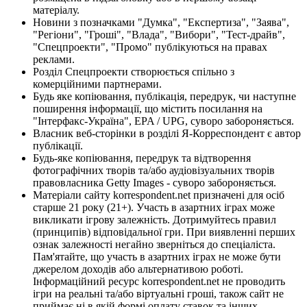
матеріалу.
Новини з позначками "Думка", "Експертиза", "Заява",
"Регіони", "Гроші", "Влада", "Вибори", "Тест-драйв",
"Спецпроекти", "Промо" публікуються на правах
реклами.
Розділ Спецпроекти створюється спільно з
комерційними партнерами.
Будь яке копіювання, публікація, передрук, чи наступне
поширення інформації, що містить посилання на
"Інтерфакс-Україна", EPA / UPG, суворо забороняється.
Власник веб-сторінки в розділі Я-Корреспондент є автор
публікації.
Будь-яке копіювання, передрук та відтворення
фотографічних творів та/або аудіовізуальних творів
правовласника Getty Images - суворо забороняється.
Матеріали сайту korrespondent.net призначені для осіб
старше 21 року (21+). Участь в азартних іграх може
викликати ігрову залежність. Дотримуйтесь правил
(принципів) відповідальної гри. При виявленні перших
ознак залежності негайно зверніться до спеціаліста.
Пам'ятайте, що участь в азартних іграх не може бути
джерелом доходів або альтернативою роботі.
Інформаційний ресурс korrespondent.net не проводить
ігри на реальні та/або віртуальні гроші, також сайт не
приймає ні в якій формі оплату ставок та інших