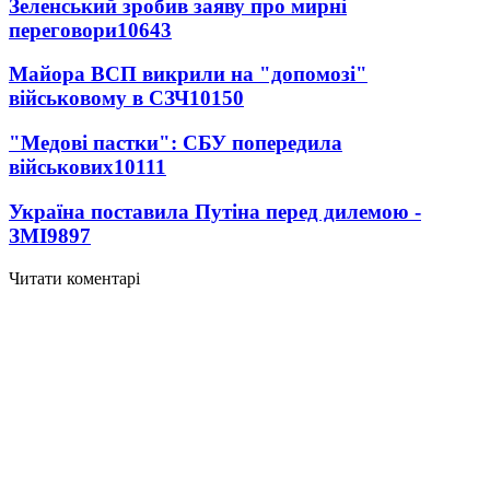
Зеленський зробив заяву про мирні
переговори
10643
Майора ВСП викрили на "допомозі"
військовому в СЗЧ
10150
"Медові пастки": СБУ попередила
військових
10111
Україна поставила Путіна перед дилемою -
ЗМІ
9897
Читати коментарі