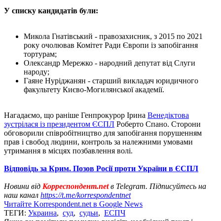
У списку кандидатів були:
Микола Гнатівський - правозахисник, з 2015 по 2021
року очолював Комітет Ради Європи із запобігання
тортурам;
Олександр Мережко - народний депутат від Слуги
народу;
Гаяне Нуріджанян - старший викладач юридичного
факультету Києво-Могилянської академії.
Нагадаємо, що раніше Генпрокурор Ірина
Венедіктова
зустрілася із президентом ЄСПЛ
Роберто Спано. Сторони
обговорили співробітництво для запобігання порушенням
прав і свобод людини, контроль за належними умовами
утримання в місцях позбавлення волі.
Відповідь за Крим. Позов Росії проти України в ЄСПЛ
Новини від
Корреспондент.net
в Telegram. Підписуйтесь на
наш канал
https://t.me/korrespondentnet
Читайте Korrespondent.net в Google News
ТЕГИ:
Украина
,
суд
,
судьи
,
ЕСПЧ