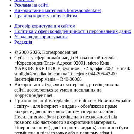
Реклама на сайті
Використання матеріалів korrespondent.net
Правила користування сайтом
Договір користування сайтом
Політика у сфері конфіденційності і персональних даних
Угода щодо користування
Редакція
© 2000-2026, Korrespondent.net
Суб'єкт у сфері онлайн-медіа Назва онлайн-медіа –
«КореспонденТ.net» Адреса: 02091, місто Київ,
ХАРКІВСЬКЕ ШОСЕ, будинок 172-Б, офіс 208/1 E-mail:
sunlight@mediadim.com.ua
Телефон: 044-205-43-00
Ідентифікатор медіа – R40-06068
Використання будь-яких матеріалів, розміщених на
сайті, дозволяється за умови посилання на
Корреспондент.net.
При копіюванні матеріалів зі сторінки « Новини України
і світу» , для інтернет - видань - обов'язкове пряме
відкрите для пошукових систем гіперпосилання .
Посилання має бути розміщена в незалежності від
повного або часткового використання матеріалів.
Гіперпосилання ( для інтернет - видань) - повинна бути
розміщена в підзаголовку або в першому абзаці