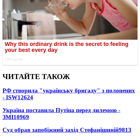
ЧИТАЙТЕ ТАКОЖ
РФ створила "українську бригаду" з полонених
- ISW
12624
Україна поставила Путіна перед дилемою -
ЗМІ
10969
Суд обрав запобіжний захід Стефанішиній
9813