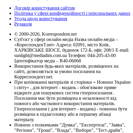
Договір користування сайтом
Політика у сфері конфіденційності і персональних даних
Угода щодо користування
Редакція
© 2000-2026, Korrespondent.net
Суб'єкт у сфері онлайн-медіа Назва онлайн-медіа –
«КореспонденТ.net» Адреса: 02091, місто Київ,
ХАРКІВСЬКЕ ШОСЕ, будинок 172-Б, офіс 208/1 E-mail:
sunlight@mediadim.com.ua
Телефон: 044-205-43-00
Ідентифікатор медіа – R40-06068
Використання будь-яких матеріалів, розміщених на
сайті, дозволяється за умови посилання на
Корреспондент.net.
При копіюванні матеріалів зі сторінки « Новини України
і світу» , для інтернет - видань - обов'язкове пряме
відкрите для пошукових систем гіперпосилання .
Посилання має бути розміщена в незалежності від
повного або часткового використання матеріалів.
Гіперпосилання ( для інтернет - видань) - повинна бути
розміщена в підзаголовку або в першому абзаці
матеріалу.
Новини з позначками "Думка", "Експертиза", "Заява",
"Регіони", "Гроші", "Влада", "Вибори", "Тест-драйв",