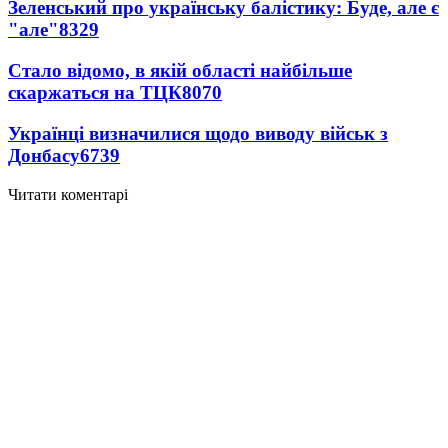
Зеленський про українську балістику: Буде, але є
"але"
8329
Стало відомо, в якій області найбільше
скаржаться на ТЦК
8070
Українці визначилися щодо виводу військ з
Донбасу
6739
Читати коментарі