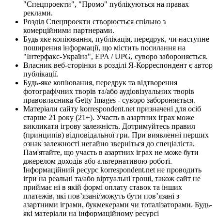
"Спецпроекти", "Промо" публікуються на правах
реклами.
Розділ Спецпроекти створюється спільно з
комерційними партнерами.
Будь яке копіювання, публікація, передрук, чи наступне
поширення інформації, що містить посилання на
"Інтерфакс-Україна", EPA / UPG, суворо забороняється.
Власник веб-сторінки в розділі Я-Корреспондент є автор
публікації.
Будь-яке копіювання, передрук та відтворення
фотографічних творів та/або аудіовізуальних творів
правовласника Getty Images - суворо забороняється.
Матеріали сайту korrespondent.net призначені для осіб
старше 21 року (21+). Участь в азартних іграх може
викликати ігрову залежність. Дотримуйтесь правил
(принципів) відповідальної гри. При виявленні перших
ознак залежності негайно зверніться до спеціаліста.
Пам'ятайте, що участь в азартних іграх не може бути
джерелом доходів або альтернативою роботі.
Інформаційний ресурс korrespondent.net не проводить
ігри на реальні та/або віртуальні гроші, також сайт не
приймає ні в якій формі оплату ставок та інших
платежів, які пов’язані/можуть бути пов’язані з
азартними іграми, букмекерами чи тоталізаторами. Будь-
які матеріали на інформаційному ресурсі