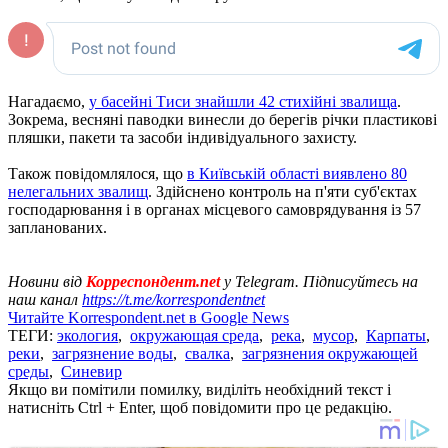
Нагадаємо,
у басейні Тиси знайшли 42 стихійні звалища
.
Зокрема, весняні паводки винесли до берегів річки пластикові
пляшки, пакети та засоби індивідуального захисту.
Також повідомлялося, що
в Київській області виявлено 80
нелегальних звалищ
. Здійснено контроль на п'яти суб'єктах
господарювання і в органах місцевого самоврядування із 57
запланованих.
Новини від
Корреспондент.net
у Telegram. Підписуйтесь на
наш канал
https://t.me/korrespondentnet
Читайте Korrespondent.net в Google News
ТЕГИ:
экология
,
окружающая среда
,
река
,
мусор
,
Карпаты
,
реки
,
загрязнение воды
,
свалка
,
загрязнения окружающей
среды
,
Синевир
Якщо ви помітили помилку, виділіть необхідний текст і
натисніть Ctrl + Enter, щоб повідомити про це редакцію.