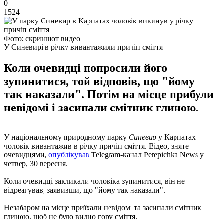
0
1524
Фото: скриншот видео
У Синевирі в річку вивантажили причіп сміття
Коли очевидці попросили його
зупинитися, той відповів, що "йому
так наказали". Потім на місце прибули
невідомі і засипали смітник глиною.
У національному природному парку
Синевир
у Карпатах
чоловік вивантажив в річку причіп сміття. Відео, зняте
очевидцями,
опублікував
Telegram-канал Perepichka News у
четвер, 30 вересня.
Коли очевидці закликали чоловіка зупинитися, він не
відреагував, заявивши, що "йому так наказали".
Незабаром на місце приїхали невідомі та засипали смітник
глиною, щоб не було видно гору сміття.