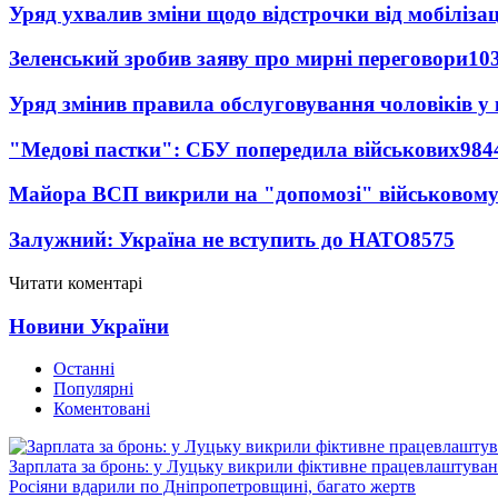
Уряд ухвалив зміни щодо відстрочки від мобілізац
Зеленський зробив заяву про мирні переговори
10
Уряд змінив правила обслуговування чоловіків у
"Медові пастки": СБУ попередила військових
984
Майора ВСП викрили на "допомозі" військовому
Залужний: Україна не вступить до НАТО
8575
Читати коментарі
Новини України
Останні
Популярні
Коментовані
Зарплата за бронь: у Луцьку викрили фіктивне працевлаштуванн
Росіяни вдарили по Дніпропетровщині, багато жертв