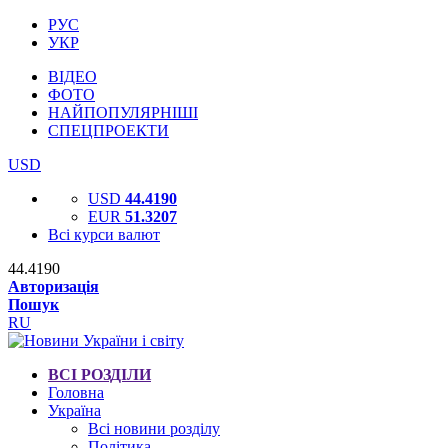
РУС
УКР
ВІДЕО
ФОТО
НАЙПОПУЛЯРНІШІ
СПЕЦПРОЕКТИ
USD
USD
44.4190
EUR
51.3207
Всі курси валют
44.4190
Авторизація
Пошук
RU
ВСІ РОЗДІЛИ
Головна
Україна
Всі новини розділу
Політика