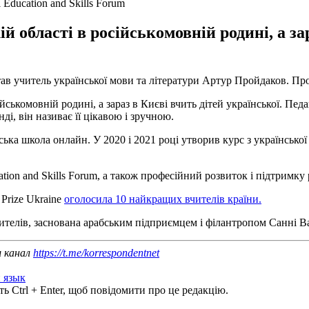
Education and Skills Forum
 області в російськомовній родині, а зар
став учитель української мови та літератури Артур Пройдаков. П
йськомовній родині, а зараз в Києві вчить дітей української. Пе
ді, він називає її цікавою і зручною.
ська школа онлайн. У 2020 і 2021 році утворив курс з українсько
ion and Skills Forum, а також професійний розвиток і підтримку р
 Prize Ukraine
оголосила 10 найкращих вчителів країни.
вчителів, заснована арабським підприємцем і філантропом Санні В
ш канал
https://t.me/korrespondentnet
 язык
ь Ctrl + Enter, щоб повідомити про це редакцію.