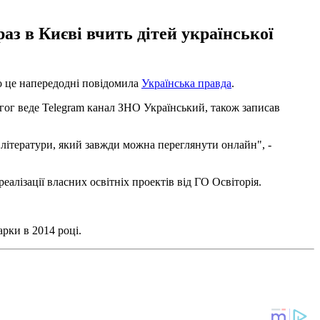
аз в Києві вчить дітей української
ро це напередодні повідомила
Українська правда
.
дагог веде Telegram канал ЗНО Український, також записав
ї літератури, який завжди можна переглянути онлайн", -
еалізації власних освітніх проектів від ГО Освіторія.
арки в 2014 році.