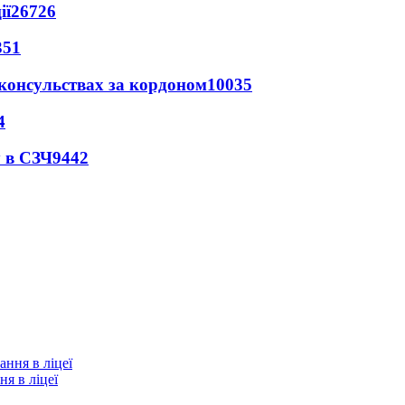
ії
26726
351
 консульствах за кордоном
10035
4
 в СЗЧ
9442
я в ліцеї