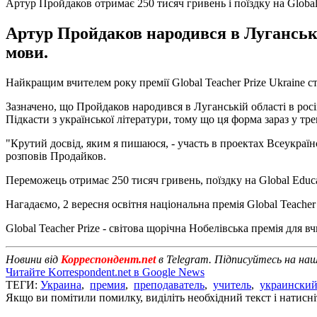
Артур Пройдаков отримає 250 тисяч гривень і поїздку на Global 
Артур Пройдаков народився в Луганській
мови.
Найкращим вчителем року премії Global Teacher Prize Ukraine 
Зазначено, що Пройдаков народився в Луганській області в росі
Підкасти з української літератури, тому що ця форма зараз у трен
"Крутий досвід, яким я пишаюся, - участь в проектах Всеукраїн
розповів Продайков.
Переможець отримає 250 тисяч гривень, поїздку на Global Educat
Нагадаємо, 2 вересня освітня національна премія Global Teacher
Global Teacher Prize - світова щорічна Нобелівська премія для 
Новини від
Корреспондент.net
в Telegram. Підписуйтесь на на
Читайте Korrespondent.net в Google News
ТЕГИ:
Украина
,
премия
,
преподаватель
,
учитель
,
украинский
Якщо ви помітили помилку, виділіть необхідний текст і натисніт