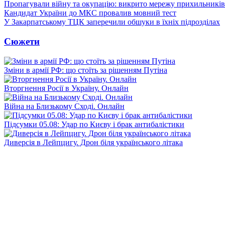
Пропагували війну та окупацію: викрито мережу прихильникі
Кандидат України до МКС провалив мовний тест
У Закарпатському ТЦК заперечили обшуки в їхніх підрозділах
Сюжети
Зміни в армії РФ: що стоїть за рішенням Путіна
Вторгнення Росії в Україну. Онлайн
Війна на Близькому Сході. Онлайн
Підсумки 05.08: Удар по Києву і брак антибалістики
Диверсія в Лейпцигу. Дрон біля українського літака