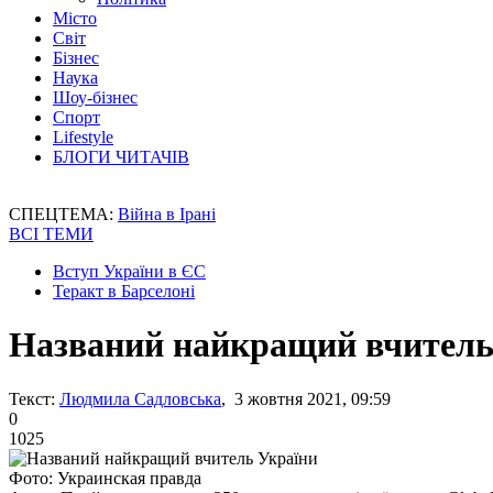
Місто
Світ
Бізнес
Наука
Шоу-бізнес
Спорт
Lifestyle
БЛОГИ ЧИТАЧІВ
СПЕЦТЕМА:
Війна в Ірані
ВСІ ТЕМИ
Вступ України в ЄС
Теракт в Барселоні
Названий найкращий вчитель
Текст:
Людмила Садловська
, 3 жовтня 2021, 09:59
0
1025
Фото: Украинская правда