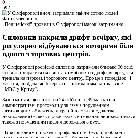
0
592
Фото: voenpro.ru
"Поліцейські" провели в Сімферополі масові затримання
Силовики накрили дрифт-вечірку, які
регулярно відбуваються вечорами біля
одного з торгових центрів.
У Сімферополі російські силовики затримали близько 90 осіб,
які вночі зібралися на своїх автомобілях на дрифт-вечірку, яка
тривала на парковці торгового центру. Про це в понеділок, 4
жовтня, повідомляє Інтерфакс з посиланням на так зване
"МВС у Криму".
Зазначається, що стосовно 24 осіб поліцейські склали
адміністративні протоколи у зв'язку з порушенням
антиковідних обмежень, міграційного законодавства,
невиконання батьками обов'язків з виховання неповнолітніх, а
також з порушенням правил дорожнього руху.
"Із затриманими провели профілактичні бесіди, щоб вони
надалі не порушували закони", - йдеться в повідомленні.