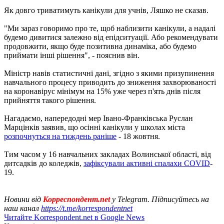
Як довго триватимуть канікули для учнів, Ляшко не сказав.
"Ми зараз говоримо про те, щоб наблизити канікули, а надалі
будемо дивитися залежно від епідситуації. Або рекомендувати
продовжити, якщо буде позитивна динаміка, або будемо
приймати інші рішення", - пояснив він.
Міністр навів статистичні дані, згідно з якими призупинення
навчального процесу приводить до зниження захворюваності
на коронавірус мінімум на 15% уже через п'ять днів після
прийняття такого рішення.
Нагадаємо, напередодні мер Івано-Франківська Руслан
Марцінків заявив, що осінні канікули у школах міста
розпочнуться на тиждень раніше
- 18 жовтня.
Тим часом у 16 навчальних закладах Волинської області, від
дитсадків до коледжів,
зафіксували активні спалахи COVID
-
19.
Новини від
Корреспондент.net
у Telegram. Підписуйтесь на
наш канал
https://t.me/korrespondentnet
Читайте Korrespondent.net в Google News