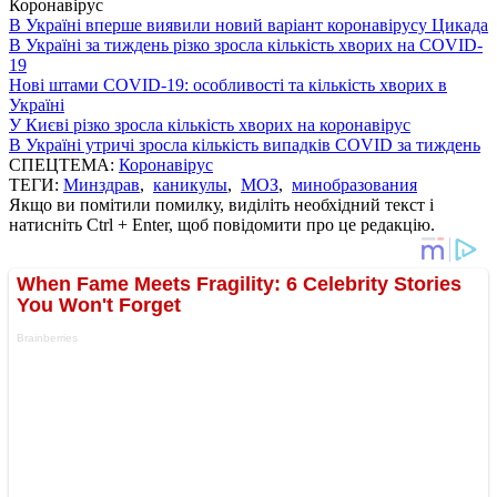
Коронавірус
В Україні вперше виявили новий варіант коронавірусу Цикада
В Україні за тиждень різко зросла кількість хворих на COVID-
19
Нові штами COVID-19: особливості та кількість хворих в
Україні
У Києві різко зросла кількість хворих на коронавірус
В Україні утричі зросла кількість випадків COVID за тиждень
СПЕЦТЕМА:
Коронавірус
ТЕГИ:
Минздрав
,
каникулы
,
МОЗ
,
минобразования
Якщо ви помітили помилку, виділіть необхідний текст і
натисніть Ctrl + Enter, щоб повідомити про це редакцію.