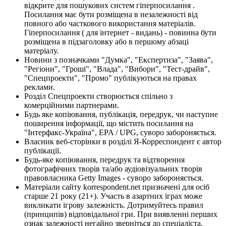
відкрите для пошукових систем гіперпосилання .
Посилання має бути розміщена в незалежності від
повного або часткового використання матеріалів.
Гіперпосилання ( для інтернет - видань) - повинна бути
розміщена в підзаголовку або в першому абзаці
матеріалу.
Новини з позначками "Думка", "Експертиза", "Заява",
"Регіони", "Гроші", "Влада", "Вибори", "Тест-драйв",
"Спецпроекти", "Промо" публікуються на правах
реклами.
Розділ Спецпроекти створюється спільно з
комерційними партнерами.
Будь яке копіювання, публікація, передрук, чи наступне
поширення інформації, що містить посилання на
"Інтерфакс-Україна", EPA / UPG, суворо забороняється.
Власник веб-сторінки в розділі Я-Корреспондент є автор
публікації.
Будь-яке копіювання, передрук та відтворення
фотографічних творів та/або аудіовізуальних творів
правовласника Getty Images - суворо забороняється.
Матеріали сайту korrespondent.net призначені для осіб
старше 21 року (21+). Участь в азартних іграх може
викликати ігрову залежність. Дотримуйтесь правил
(принципів) відповідальної гри. При виявленні перших
ознак залежності негайно зверніться до спеціаліста.