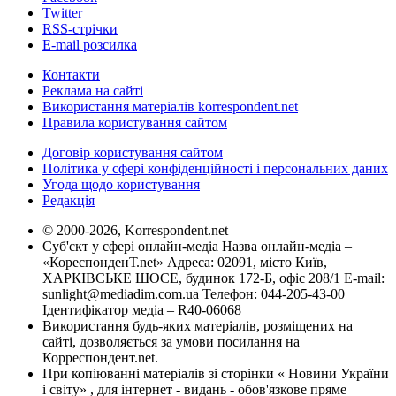
Twitter
RSS-стрічки
E-mail розсилка
Контакти
Реклама на сайті
Використання матеріалів korrespondent.net
Правила користування сайтом
Договір користування сайтом
Політика у сфері конфіденційності і персональних даних
Угода щодо користування
Редакція
© 2000-2026, Korrespondent.net
Суб'єкт у сфері онлайн-медіа Назва онлайн-медіа –
«КореспонденТ.net» Адреса: 02091, місто Київ,
ХАРКІВСЬКЕ ШОСЕ, будинок 172-Б, офіс 208/1 E-mail:
sunlight@mediadim.com.ua
Телефон: 044-205-43-00
Ідентифікатор медіа – R40-06068
Використання будь-яких матеріалів, розміщених на
сайті, дозволяється за умови посилання на
Корреспондент.net.
При копіюванні матеріалів зі сторінки « Новини України
і світу» , для інтернет - видань - обов'язкове пряме