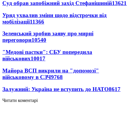
Суд обрав запобіжний захід Стефанішиній
13621
Уряд ухвалив зміни щодо відстрочки від
мобілізації
11366
Зеленський зробив заяву про мирні
переговори
10540
"Медові пастки": СБУ попередила
військових
10017
Майора ВСП викрили на "допомозі"
військовому в СЗЧ
9768
Залужний: Україна не вступить до НАТО
8617
Читати коментарі