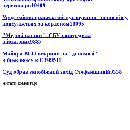
переговори
10409
Уряд змінив правила обслуговування чоловіків у
консульствах за кордоном
10095
"Медові пастки": СБУ попередила
військових
9887
Майора ВСП викрили на "допомозі"
військовому в СЗЧ
9511
Суд обрав запобіжний захід Стефанішиній
9338
Читати коментарі