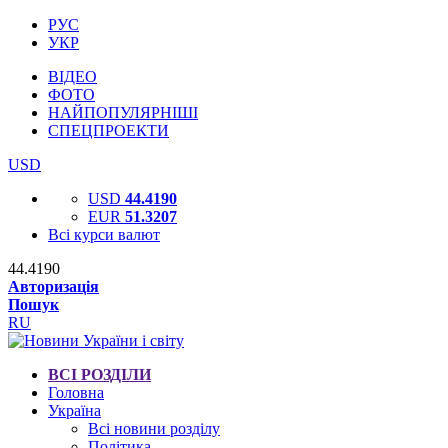
РУС
УКР
ВІДЕО
ФОТО
НАЙПОПУЛЯРНІШІ
СПЕЦПРОЕКТИ
USD
USD
44.4190
EUR
51.3207
Всі курси валют
44.4190
Авторизація
Пошук
RU
ВСІ РОЗДІЛИ
Головна
Україна
Всі новини розділу
Політика