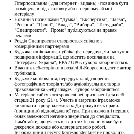
Гіперпосилання ( для інтернет - видань) - повинна бути
розміщена в підзаголовку або в першому абзаці
матеріалу.
Новини з позначками "Думка", "Експертиза", "Заява",
"Регіони", "Гроші", "Влада", "Вибори", "Тест-драйв",
"Спецпроекти", "Промо" публікуються на правах
реклами.
Розділ Спецпроекти створюється спільно з
комерційними партнерами.
Будь яке копіювання, публікація, передрук, чи наступне
поширення інформації, що містить посилання на
"Інтерфакс-Україна", EPA / UPG, суворо забороняється.
Власник веб-сторінки в розділі Я-Корреспондент є автор
публікації.
Будь-яке копіювання, передрук та відтворення
фотографічних творів та/або аудіовізуальних творів
правовласника Getty Images - суворо забороняється.
Матеріали сайту korrespondent.net призначені для осіб
старше 21 року (21+). Участь в азартних іграх може
викликати ігрову залежність. Дотримуйтесь правил
(принципів) відповідальної гри. При виявленні перших
ознак залежності негайно зверніться до спеціаліста.
Пам'ятайте, що участь в азартних іграх не може бути
джерелом доходів або альтернативою роботі.
Інформаційний ресурс korrespondent.net не проводить