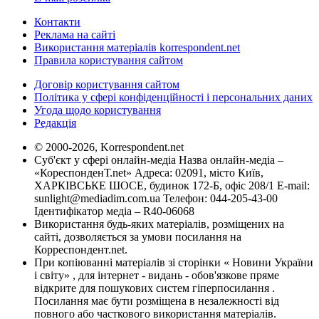
Контакти
Реклама на сайті
Використання матеріалів korrespondent.net
Правила користування сайтом
Договір користування сайтом
Політика у сфері конфіденційності і персональних даних
Угода щодо користування
Редакція
© 2000-2026, Korrespondent.net
Суб'єкт у сфері онлайн-медіа Назва онлайн-медіа –
«КореспонденТ.net» Адреса: 02091, місто Київ,
ХАРКІВСЬКЕ ШОСЕ, будинок 172-Б, офіс 208/1 E-mail:
sunlight@mediadim.com.ua
Телефон: 044-205-43-00
Ідентифікатор медіа – R40-06068
Використання будь-яких матеріалів, розміщених на
сайті, дозволяється за умови посилання на
Корреспондент.net.
При копіюванні матеріалів зі сторінки « Новини України
і світу» , для інтернет - видань - обов'язкове пряме
відкрите для пошукових систем гіперпосилання .
Посилання має бути розміщена в незалежності від
повного або часткового використання матеріалів.