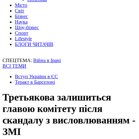
Місто
Світ
Бізнес
Наука
Шоу-бізнес
Спорт
Lifestyle
БЛОГИ ЧИТАЧІВ
СПЕЦТЕМА:
Війна в Ірані
ВСІ ТЕМИ
Вступ України в ЄС
Теракт в Барселоні
Третьякова залишиться
главою комітету після
скандалу з висловлюванням -
ЗМІ