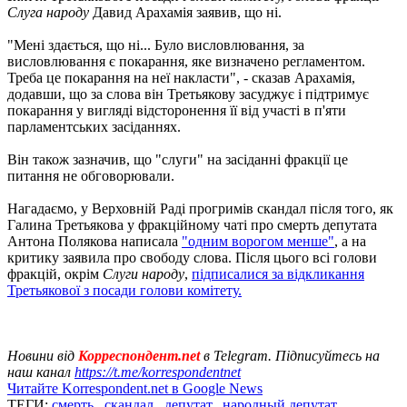
Слуга народу
Давид Арахамія заявив, що ні.
"Мені здається, що ні... Було висловлювання, за
висловлювання є покарання, яке визначено регламентом.
Треба це покарання на неї накласти", - сказав Арахамія,
додавши, що за слова він Третьякову засуджує і підтримує
покарання у вигляді відсторонення її від участі в п'яти
парламентських засіданнях.
Він також зазначив, що "слуги" на засіданні фракції це
питання не обговорювали.
Нагадаємо, у Верховній Раді прогримів скандал після того, як
Галина Третьякова у фракційному чаті про смерть депутата
Антона Полякова написала
"одним ворогом менше"
, а на
критику заявила про свободу слова. Після цього всі голови
фракцій, окрім
Слуги народу
,
підписалися за відкликання
Третьякової з посади голови комітету.
Новини від
Корреспондент.net
в Telegram. Підписуйтесь на
наш канал
https://t.me/korrespondentnet
Читайте Korrespondent.net в Google News
ТЕГИ:
смерть
,
скандал
,
депутат
,
народный депутат
,