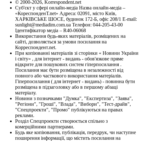
© 2000-2026, Korrespondent.net
Суб'єкт у сфері онлайн-медіа Назва онлайн-медіа –
«КореспонденТ.net» Адреса: 02091, місто Київ,
ХАРКІВСЬКЕ ШОСЕ, будинок 172-Б, офіс 208/1 E-mail:
sunlight@mediadim.com.ua
Телефон: 044-205-43-00
Ідентифікатор медіа – R40-06068
Використання будь-яких матеріалів, розміщених на
сайті, дозволяється за умови посилання на
Корреспондент.net.
При копіюванні матеріалів зі сторінки « Новини України
і світу» , для інтернет - видань - обов'язкове пряме
відкрите для пошукових систем гіперпосилання .
Посилання має бути розміщена в незалежності від
повного або часткового використання матеріалів.
Гіперпосилання ( для інтернет - видань) - повинна бути
розміщена в підзаголовку або в першому абзаці
матеріалу.
Новини з позначками "Думка", "Експертиза", "Заява",
"Регіони", "Гроші", "Влада", "Вибори", "Тест-драйв",
"Спецпроекти", "Промо" публікуються на правах
реклами.
Розділ Спецпроекти створюється спільно з
комерційними партнерами.
Будь яке копіювання, публікація, передрук, чи наступне
поширення інформації, що містить посилання на