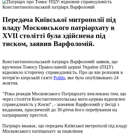
Константинопольський патріарх Варфоломій
Передача Київської митрополії під
владу Московського патріархату в
XVII столітті була здійснена під
тиском, заявив Варфоломій.
Константинопольський патріарх Варфоломій заявив, що
вручення Томосу Православній церкві України (ПЦУ)
відновило історичну справедливість. Про це він розповів в
інтерв'ю кіпрській газеті
Politis
, яке було опубліковано 24
жовтня.
"Різка реакція Московського Патріархату викликана тим, що
через століття Константинопольська мати-церква відновлює
справедливість у Києві", - зазначив Варфоломій у бесіді з
виданням, присвяченій до 30-річчя його перебування на
патріаршому престолі.
Патріарх вважає, що передача Київської митрополії під владу
Московського патріархату за правління