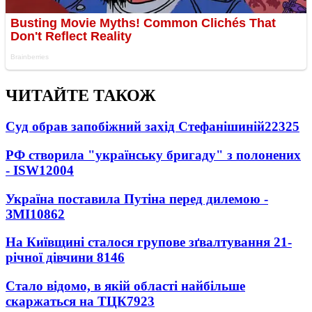
ЧИТАЙТЕ ТАКОЖ
Суд обрав запобіжний захід Стефанішиній
22325
РФ створила "українську бригаду" з полонених
- ISW
12004
Україна поставила Путіна перед дилемою -
ЗМІ
10862
На Київщині сталося групове зґвалтування 21-
річної дівчини
8146
Стало відомо, в якій області найбільше
скаржаться на ТЦК
7923