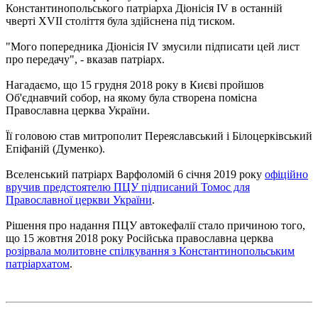
Константинопольського патріарха Діонісія IV в останній
чверті XVII століття була здійснена під тиском.
"Мого попередника Діонісія IV змусили підписати цей лист
про передачу", - вказав патріарх.
Нагадаємо, що 15 грудня 2018 року в Києві пройшов
Об'єднавчий собор, на якому була створена помісна
Православна церква України.
Її головою став митрополит Переяславський і Білоцерківський
Епіфаній (Думенко).
Вселенський патріарх Варфоломій 6 січня 2019 року
офіційно
вручив предстоятелю ПЦУ підписаний Томос для
Православної церкви України
.
Рішення про надання ПЦУ автокефалії стало причиною того,
що 15 жовтня 2018 року Російська православна церква
розірвала молитовне спілкування з Константинопольським
патріархатом
.