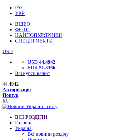
РУС
УКР
ВІДЕО
ФОТО
НАЙПОПУЛЯРНІШІ
СПЕЦПРОЕКТИ
USD
USD
44.4942
EUR
51.3366
Всі курси валют
44.4942
Авторизація
Пошук
RU
ВСІ РОЗДІЛИ
Головна
Україна
Всі новини розділу
Політика