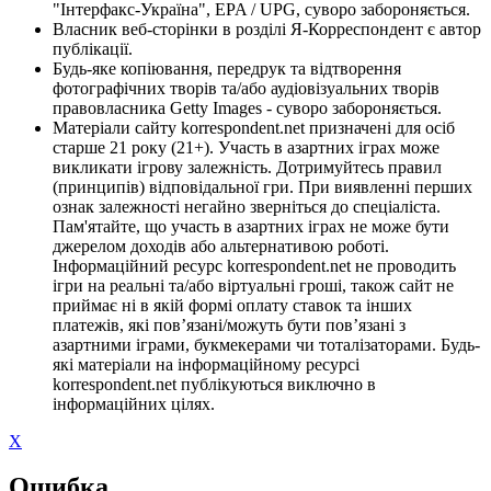
"Інтерфакс-Україна", EPA / UPG, суворо забороняється.
Власник веб-сторінки в розділі Я-Корреспондент є автор
публікації.
Будь-яке копіювання, передрук та відтворення
фотографічних творів та/або аудіовізуальних творів
правовласника Getty Images - суворо забороняється.
Матеріали сайту korrespondent.net призначені для осіб
старше 21 року (21+). Участь в азартних іграх може
викликати ігрову залежність. Дотримуйтесь правил
(принципів) відповідальної гри. При виявленні перших
ознак залежності негайно зверніться до спеціаліста.
Пам'ятайте, що участь в азартних іграх не може бути
джерелом доходів або альтернативою роботі.
Інформаційний ресурс korrespondent.net не проводить
ігри на реальні та/або віртуальні гроші, також сайт не
приймає ні в якій формі оплату ставок та інших
платежів, які пов’язані/можуть бути пов’язані з
азартними іграми, букмекерами чи тоталізаторами. Будь-
які матеріали на інформаційному ресурсі
korrespondent.net публікуються виключно в
інформаційних цілях.
X
Ошибка