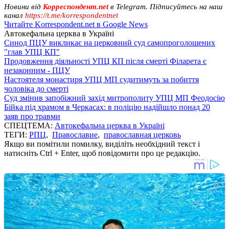
Новини від
Корреспондент.net
в Telegram. Підписуйтесь на наш
канал
https://t.me/korrespondentnet
Читайте Korrespondent.net в Google News
Автокефальна церква в Україні
Синод ПЦУ викликає на церковний суд самопроголошених
"глав УПЦ КП"
Продовження діяльності УПЦ КП після смерті Філарета є
незаконним - ПЦУ
Настоятеля монастиря УПЦ МП судитимуть за побиття
чоловіка до смерті
Суд змінив запобіжний захід митрополиту УПЦ МП Феодосію
Бійка під храмом в Черкасах: в поліцію надійшло понад 20
заяв про травми
СПЕЦТЕМА:
Автокефальна церква в Україні
ТЕГИ:
РПЦ
,
Православие
,
православная церковь
Якщо ви помітили помилку, виділіть необхідний текст і
натисніть Ctrl + Enter, щоб повідомити про це редакцію.