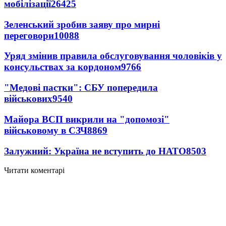
мобілізації
26425
Зеленський зробив заяву про мирні
переговори
10088
Уряд змінив правила обслуговування чоловіків у
консульствах за кордоном
9766
"Медові пастки": СБУ попередила
військових
9540
Майора ВСП викрили на "допомозі"
військовому в СЗЧ
8869
Залужний: Україна не вступить до НАТО
8503
Читати коментарі