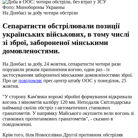
Фото: Минобороны Украины
На Донбасі за добу чотири обстріли
Сепаратисти обстрілювали позиції
українських військових, в тому числі
зі зброї, забороненої мінськими
домовленостями.
На Донбасі за добу, 24 жовтня, сепаратисти чотири рази
порушили режим припинення вогню, один раз - із
застосуванням забороненої мінськими домовленостями зброї.
Про це
повідомляє
прес-центр штабу ООС у понеділок, 25
жовтня.
"У сторону Кам'янки ворожі збройні формування відкривали
вогонь з мінометів калібру 120 мм. Неподалік Світлодарська
найманці скоїли обстріл з автоматичних станкових
гранатометів. У напрямку Майського окупанти вели вогонь зі
станкових протитанкових гранатометів", - сказано в
повідомленні.
Крім того, біля Новоселівки Другої противник обстріляв