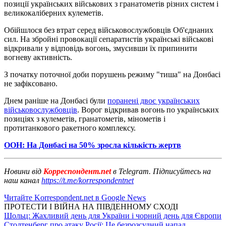
позиції українських військових з гранатометів різних систем і
великокаліберних кулеметів.
Обійшлося без втрат серед військовослужбовців Об'єднаних
сил. На збройні провокації сепаратистів українські військові
відкривали у відповідь вогонь, змусивши їх припинити
вогневу активність.
З початку поточної доби порушень режиму "тиша" на Донбасі
не зафіксовано.
Днем раніше на Донбасі були
поранені двоє українських
військовослужбовців
. Ворог відкривав вогонь по українських
позиціях з кулеметів, гранатометів, мінометів і
протитанкового ракетного комплексу.
ООН: На Донбасі на 50% зросла кількість жертв
Новини від
Корреспондент.net
в Telegram. Підписуйтесь на
наш канал
https://t.me/korrespondentnet
Читайте Korrespondent.net в Google News
ПРОТЕСТИ І ВІЙНА НА ПІВДЕННОМУ СХОДІ
Шольц: Жахливий день для України і чорний день для Європи
Столтенберг про атаку Росії: Це безрозсудний напад