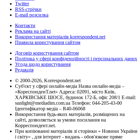
Twitter
RSS-стрічки
E-mail розсилка
Контакти
Реклама на сайті
Використання матеріалів korrespondent.net
Правила користування сайтом
Договір користування сайтом
Політика у сфері конфіденційності і персональних даних
Угода щодо користування
Редакція
© 2000-2026, Korrespondent.net
Суб'єкт у сфері онлайн-медіа Назва онлайн-медіа –
«КореспонденТ.net» Адреса: 02091, місто Київ,
ХАРКІВСЬКЕ ШОСЕ, будинок 172-Б, офіс 208/1 E-mail:
sunlight@mediadim.com.ua
Телефон: 044-205-43-00
Ідентифікатор медіа – R40-06068
Використання будь-яких матеріалів, розміщених на
сайті, дозволяється за умови посилання на
Корреспондент.net.
При копіюванні матеріалів зі сторінки « Новини України
і світу» , для інтернет - видань - обов'язкове пряме