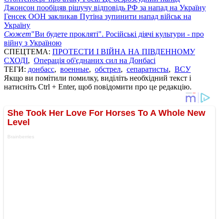
Джонсон пообіцяв рішучу відповідь РФ за напад на Україну
Генсек ООН закликав Путіна зупинити напад військ на
Україну
Сюжет
"Ви будете прокляті". Російські діячі культури - про
війну з Україною
СПЕЦТЕМА:
ПРОТЕСТИ І ВІЙНА НА ПІВДЕННОМУ
СХОДІ
,
Операція об'єднаних сил на Донбасі
ТЕГИ:
донбасс
,
военные
,
обстрел
,
сепаратисты
,
ВСУ
Якщо ви помітили помилку, виділіть необхідний текст і
натисніть Ctrl + Enter, щоб повідомити про це редакцію.