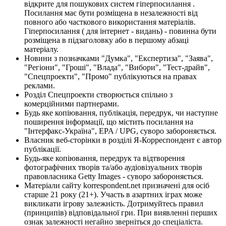
відкрите для пошукових систем гіперпосилання .
Посилання має бути розміщена в незалежності від
повного або часткового використання матеріалів.
Гіперпосилання ( для інтернет - видань) - повинна бути
розміщена в підзаголовку або в першому абзаці
матеріалу.
Новини з позначками "Думка", "Експертиза", "Заява",
"Регіони", "Гроші", "Влада", "Вибори", "Тест-драйв",
"Спецпроекти", "Промо" публікуються на правах
реклами.
Розділ Спецпроекти створюється спільно з
комерційними партнерами.
Будь яке копіювання, публікація, передрук, чи наступне
поширення інформації, що містить посилання на
"Інтерфакс-Україна", EPA / UPG, суворо забороняється.
Власник веб-сторінки в розділі Я-Корреспондент є автор
публікації.
Будь-яке копіювання, передрук та відтворення
фотографічних творів та/або аудіовізуальних творів
правовласника Getty Images - суворо забороняється.
Матеріали сайту korrespondent.net призначені для осіб
старше 21 року (21+). Участь в азартних іграх може
викликати ігрову залежність. Дотримуйтесь правил
(принципів) відповідальної гри. При виявленні перших
ознак залежності негайно зверніться до спеціаліста.