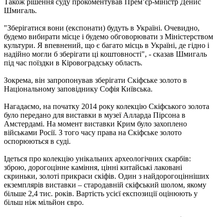
Також рішення суду прокоментував Прем’єр-міністр Денис
Шмигаль.
"Зберігатися вони (експонати) будуть в Україні. Очевидно,
будемо вибирати місце і будемо обговорювати з Міністерством
культури. Я впевнений, що є багато місць в Україні, де гідно і
надійно могли б зберігати ці коштовності", - сказав Шмигаль
під час поїздки в Кіровоградську область.
Зокрема, він запропонував зберігати Скіфське золото в
Національному заповіднику Софія Київська.
Нагадаємо, на початку 2014 року колекцію Скіфського золота
було передано для виставки в музеї Алларда Пірсона в
Амстердамі. На момент виставки Крим було захоплено
військами Росії. З того часу права на Скіфське золото
оспорюються в суді.
Ідеться про колекцію унікальних археологічних скарбів:
зброю, дорогоцінне каміння, цінні китайські лаковані
скриньки, золоті прикраси скіфів. Один з найдорогоцінніших
екземплярів виставки – стародавній скіфський шолом, якому
більше 2,4 тис. років. Вартість усієї експозиції оцінюють у
більш ніж мільйон євро.