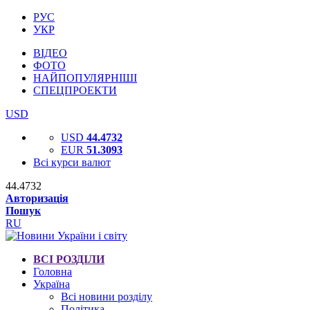
РУС
УКР
ВІДЕО
ФОТО
НАЙПОПУЛЯРНІШІ
СПЕЦПРОЕКТИ
USD
USD
44.4732
EUR
51.3093
Всі курси валют
44.4732
Авторизація
Пошук
RU
ВСІ РОЗДІЛИ
Головна
Україна
Всі новини розділу
Політика