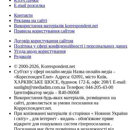
RSS-стрічки
E-mail розсилка
Контакти
Реклама на сайті
Використання матеріалів korrespondent.net
Правила користування сайтом
Договір користування сайтом
Політика у сфері конфіденційності і персональних даних
Угода щодо користування
Редакція
© 2000-2026, Korrespondent.net
Суб'єкт у сфері онлайн-медіа Назва онлайн-медіа –
«КореспонденТ.net» Адреса: 02091, місто Київ,
ХАРКІВСЬКЕ ШОСЕ, будинок 172-Б, офіс 208/1 E-mail:
sunlight@mediadim.com.ua
Телефон: 044-205-43-00
Ідентифікатор медіа – R40-06068
Використання будь-яких матеріалів, розміщених на
сайті, дозволяється за умови посилання на
Корреспондент.net.
При копіюванні матеріалів зі сторінки « Новини України
і світу» , для інтернет - видань - обов'язкове пряме
відкрите для пошукових систем гіперпосилання .
Посилання має бути розміщена в незалежності від