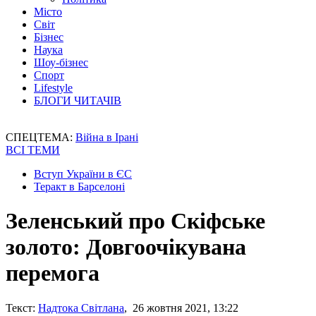
Місто
Світ
Бізнес
Наука
Шоу-бізнес
Спорт
Lifestyle
БЛОГИ ЧИТАЧІВ
СПЕЦТЕМА:
Війна в Ірані
ВСІ ТЕМИ
Вступ України в ЄС
Теракт в Барселоні
Зеленський про Скіфське
золото: Довгоочікувана
перемога
Текст:
Надтока Світлана
, 26 жовтня 2021, 13:22