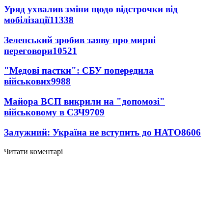
Уряд ухвалив зміни щодо відстрочки від
мобілізації
11338
Зеленський зробив заяву про мирні
переговори
10521
"Медові пастки": СБУ попередила
військових
9988
Майора ВСП викрили на "допомозі"
військовому в СЗЧ
9709
Залужний: Україна не вступить до НАТО
8606
Читати коментарі