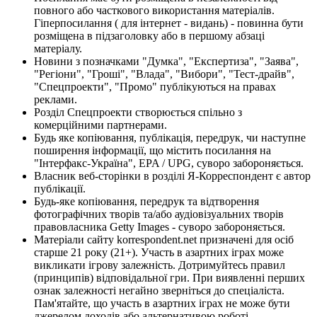
повного або часткового використання матеріалів.
Гіперпосилання ( для інтернет - видань) - повинна бути
розміщена в підзаголовку або в першому абзаці
матеріалу.
Новини з позначками "Думка", "Експертиза", "Заява",
"Регіони", "Гроші", "Влада", "Вибори", "Тест-драйв",
"Спецпроекти", "Промо" публікуються на правах
реклами.
Розділ Спецпроекти створюється спільно з
комерційними партнерами.
Будь яке копіювання, публікація, передрук, чи наступне
поширення інформації, що містить посилання на
"Інтерфакс-Україна", EPA / UPG, суворо забороняється.
Власник веб-сторінки в розділі Я-Корреспондент є автор
публікації.
Будь-яке копіювання, передрук та відтворення
фотографічних творів та/або аудіовізуальних творів
правовласника Getty Images - суворо забороняється.
Матеріали сайту korrespondent.net призначені для осіб
старше 21 року (21+). Участь в азартних іграх може
викликати ігрову залежність. Дотримуйтесь правил
(принципів) відповідальної гри. При виявленні перших
ознак залежності негайно зверніться до спеціаліста.
Пам'ятайте, що участь в азартних іграх не може бути
джерелом доходів або альтернативою роботі.