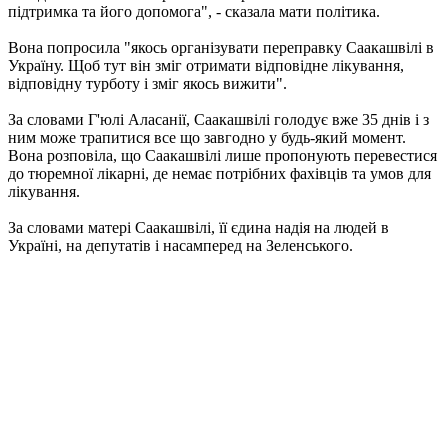
підтримка та його допомога", - сказала мати політика.
Вона попросила "якось організувати переправку Саакашвілі в
Україну. Щоб тут він зміг отримати відповідне лікування,
відповідну турботу і зміг якось вижити".
За словами Г'юлі Аласанії, Саакашвілі голодує вже 35 днів і з
ним може трапитися все що завгодно у будь-який момент.
Вона розповіла, що Саакашвілі лише пропонують перевестися
до тюремної лікарні, де немає потрібних фахівців та умов для
лікування.
За словами матері Саакашвілі, її єдина надія на людей в
Україні, на депутатів і насамперед на Зеленського.