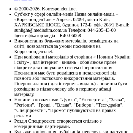
© 2000-2026, Korrespondent.net
Суб'єкт у сфері онлайн-медіа Назва онлайн-медіа –
«КореспонденТ.net» Адреса: 02091, місто Київ,
ХАРКІВСЬКЕ ШОСЕ, будинок 172-Б, офіс 208/1 E-mail:
sunlight@mediadim.com.ua
Телефон: 044-205-43-00
Ідентифікатор медіа – R40-06068
Використання будь-яких матеріалів, розміщених на
сайті, дозволяється за умови посилання на
Корреспондент.net.
При копіюванні матеріалів зі сторінки « Новини України
і світу» , для інтернет - видань - обов'язкове пряме
відкрите для пошукових систем гіперпосилання .
Посилання має бути розміщена в незалежності від
повного або часткового використання матеріалів.
Гіперпосилання ( для інтернет - видань) - повинна бути
розміщена в підзаголовку або в першому абзаці
матеріалу.
Новини з позначками "Думка", "Експертиза", "Заява",
"Регіони", "Гроші", "Влада", "Вибори", "Тест-драйв",
"Спецпроекти", "Промо" публікуються на правах
реклами.
Розділ Спецпроекти створюється спільно з
комерційними партнерами.
Будь яке копіювання, публікація, передрук, чи наступне