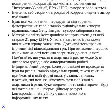
поширення інформації, що містить посилання на
"Інтерфакс-Україна", EPA / UPG, суворо забороняється.
Власник веб-сторінки в розділі Я-Корреспондент є автор
публікації.
Будь-яке копіювання, передрук та відтворення
фотографічних творів та/або аудіовізуальних творів
правовласника Getty Images - суворо забороняється.
Матеріали сайту korrespondent.net призначені для осіб
старше 21 року (21+). Участь в азартних іграх може
викликати ігрову залежність. Дотримуйтесь правил
(принципів) відповідальної гри. При виявленні перших
ознак залежності негайно зверніться до спеціаліста.
Пам'ятайте, що участь в азартних іграх не може бути
джерелом доходів або альтернативою роботі.
Інформаційний ресурс korrespondent.net не проводить
ігри на реальні та/або віртуальні гроші, також сайт не
приймає ні в якій формі оплату ставок та інших
платежів, які пов’язані/можуть бути пов’язані з
азартними іграми, букмекерами чи тоталізаторами. Будь-
які матеріали на інформаційному ресурсі
korrespondent.net публікуються виключно в
інформаційних цілях.
X