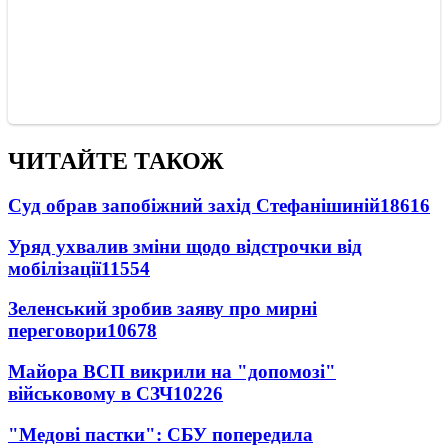
ЧИТАЙТЕ ТАКОЖ
Суд обрав запобіжний захід Стефанішиній
18616
Уряд ухвалив зміни щодо відстрочки від
мобілізації
11554
Зеленський зробив заяву про мирні
переговори
10678
Майора ВСП викрили на "допомозі"
військовому в СЗЧ
10226
"Медові пастки": СБУ попередила