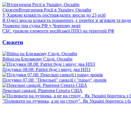
Сюжет
Вторгнення Росії в Україну. Онлайн
У Харкові кількість постраждалих зросла до 23 осіб
В Одесі зросла кількість поранених, є перебої зі зв'язком та вод
Уражено три судна РФ у Чорному морі
СБС уразили елементи російської ППО на території РФ
Сюжети
Війна на Близькому Сході. Онлайн
Підсумки 08.08: Patriot буде і мінус два НПЗ
Підсумки 07.08: "Пекельні" санкції і "парад" дронів
Пекельні санкції. Рішення Сената США
"Полювати на лучника, а не на стрілу". Як Україні боротись з 