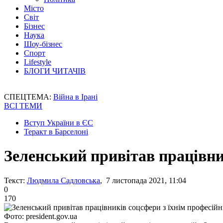
Місто
Світ
Бізнес
Наука
Шоу-бізнес
Спорт
Lifestyle
БЛОГИ ЧИТАЧІВ
СПЕЦТЕМА:
Війна в Ірані
ВСІ ТЕМИ
Вступ України в ЄС
Теракт в Барселоні
Зеленський привітав працівни
Текст:
Людмила Садловська
, 7 листопада 2021, 11:04
0
170
Фото: president.gov.ua