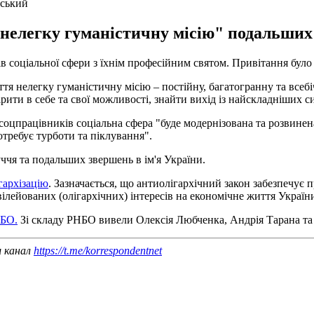
нський
"нелегку гуманістичну місію" подальших 
 соціальної сфери з їхнім професійним святом. Привітання бул
я нелегку гуманістичну місію – постійну, багатогранну та всебі
ити в себе та свої можливості, знайти вихід із найскладніших си
соцпрацівників соціальна сфера "буде модернізована та розвинена
отребує турботи та піклування".
чя та подальших звершень в ім'я України.
гархізацію
. Зазначається, що антиолігархічний закон забезпечує 
лейованих (олігархічних) інтересів на економічне життя Україн
НБО.
Зі складу РНБО вивели Олексія Любченка, Андрія Тарана та
ш канал
https://t.me/korrespondentnet