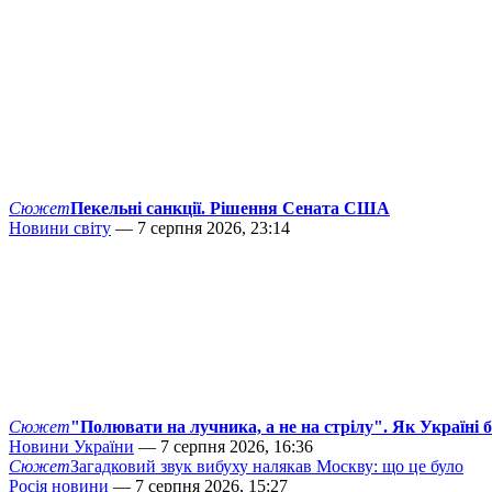
Сюжет
Пекельні санкції. Рішення Сената США
Новини світу
— 7 серпня 2026, 23:14
Сюжет
"Полювати на лучника, а не на стрілу". Як Україні 
Новини України
— 7 серпня 2026, 16:36
Сюжет
Загадковий звук вибуху налякав Москву: що це було
Росія новини
— 7 серпня 2026, 15:27