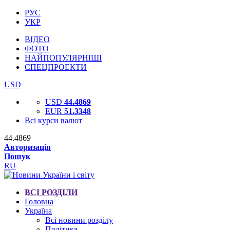
РУС
УКР
ВІДЕО
ФОТО
НАЙПОПУЛЯРНІШІ
СПЕЦПРОЕКТИ
USD
USD
44.4869
EUR
51.3348
Всі курси валют
44.4869
Авторизація
Пошук
RU
ВСІ РОЗДІЛИ
Головна
Україна
Всі новини розділу
Політика