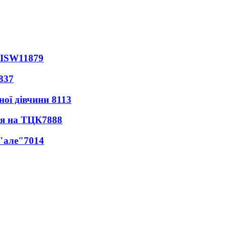
 ISW
11879
837
ної дівчини
8113
ся на ТЦК
7888
 "але"
7014