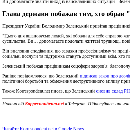
Ви допомагаєте знайти вихід із найскладніших ситуацій - Зеле
Глава держави побажав тим, хто обрав 
Президент України Володимир Зеленський привітав працівників
"Цього дня вшановуємо людей, які обрали для себе справою житт
суспільства. Ви… допомагаєте подолати життєві труднощі, повір
Він висловив сподівання, що завдяки професіоналізму та праці 
соціальні послуги та підтримка стануть доступними всім, хто п
Зеленський побажав працівникам соцсфери здоров'я, благополуч
Раніше повідомлялося, що Зеленський
підписав закон про деолі
політичної боротьби та обмеження деструктивного впливу приві
Також Korrespondent.net писав, що Зеленський
оновив склад Р
Новини від
Корреспондент.net
в Telegram. Підписуйтесь на на
Читайте Korrespondent.net в Google News