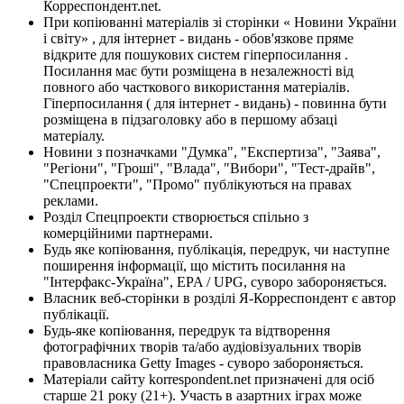
Корреспондент.net.
При копіюванні матеріалів зі сторінки « Новини України
і світу» , для інтернет - видань - обов'язкове пряме
відкрите для пошукових систем гіперпосилання .
Посилання має бути розміщена в незалежності від
повного або часткового використання матеріалів.
Гіперпосилання ( для інтернет - видань) - повинна бути
розміщена в підзаголовку або в першому абзаці
матеріалу.
Новини з позначками "Думка", "Експертиза", "Заява",
"Регіони", "Гроші", "Влада", "Вибори", "Тест-драйв",
"Спецпроекти", "Промо" публікуються на правах
реклами.
Розділ Спецпроекти створюється спільно з
комерційними партнерами.
Будь яке копіювання, публікація, передрук, чи наступне
поширення інформації, що містить посилання на
"Інтерфакс-Україна", EPA / UPG, суворо забороняється.
Власник веб-сторінки в розділі Я-Корреспондент є автор
публікації.
Будь-яке копіювання, передрук та відтворення
фотографічних творів та/або аудіовізуальних творів
правовласника Getty Images - суворо забороняється.
Матеріали сайту korrespondent.net призначені для осіб
старше 21 року (21+). Участь в азартних іграх може