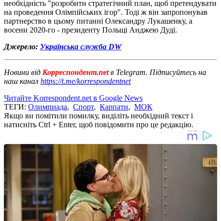
необхідність "розробити стратегічний план, щоб претендувати
на проведення Олімпійських ігор". Тоді ж він запропонував
партнерство в цьому питанні Олександру Лукашенку, а
восени 2020-го - президенту Польщі Анджею Дуді.
Джерело:
Українська служба DW
Новини від
Корреспондент.net
в Telegram. Підписуйтесь на
наш канал
https://t.me/korrespondentnet
Читайте Korrespondent.net в Google News
ТЕГИ:
Олимпиада
,
Спорт
,
Карпати
,
МОК
Якщо ви помітили помилку, виділіть необхідний текст і
натисніть Ctrl + Enter, щоб повідомити про це редакцію.