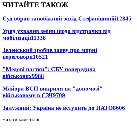
ЧИТАЙТЕ ТАКОЖ
Суд обрав запобіжний захід Стефанішиній
12845
Уряд ухвалив зміни щодо відстрочки від
мобілізації
11338
Зеленський зробив заяву про мирні
переговори
10521
"Медові пастки": СБУ попередила
військових
9988
Майора ВСП викрили на "допомозі"
військовому в СЗЧ
9709
Залужний: Україна не вступить до НАТО
8606
Читати коментарі