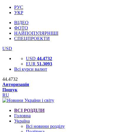
РУС
УКР
ВІДЕО
ФОТО
НАЙПОПУЛЯРНІШІ
СПЕЦПРОЕКТИ
USD
USD
44.4732
EUR
51.3093
Всі курси валют
44.4732
Авторизація
Пошук
RU
ВСІ РОЗДІЛИ
Головна
Україна
Всі новини розділу
Політика