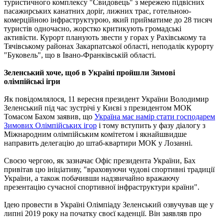
туристичного комплексу "Свидовець" з мережею підвісних
пасажирських канатних доріг, лижних трас, готельною-
комерційною інфраструктурою, який прийматиме до 28 тисяч
туристів одночасно, жорстко критикують громадські
активісти. Курорт планують звести у горах у Рахівському та
Тячівському районах Закарпатської області, неподалік курорту
"Буковель", що в Івано-Франківській області.
Зеленський хоче, щоб в Україні пройшли Зимові
олімпійські ігри
Як повідомлялося, 11 вересня президент України Володимир
Зеленський під час зустрічі у Києві з президентом МОК
Томасом Бахом заявив, що
Україна має намір стати господарем
Зимових Олімпійських ігор
і тому вступить у фазу діалогу з
Міжнародним олімпійським комітетом і якнайшвидше
направить делегацію до штаб-квартири МОК у Лозанні.
Своєю чергою, як зазначає Офіс президента України, Бах
привітав цю ініціативу, "враховуючи чудові спортивні традиції
України, а також побачивши надзвичайно вражаючу
презентацію сучасної спортивної інфраструктури країни".
Ідею провести в Україні Олімпіаду Зеленський озвучував ще у
липні 2019 року на початку своєї каденції. Він заявляв про