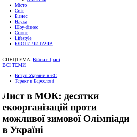
Місто
Світ
Бізнес
Наука
Шоу-бізнес
Спорт
Lifestyle
БЛОГИ ЧИТАЧІВ
СПЕЦТЕМА:
Війна в Ірані
ВСІ ТЕМИ
Вступ України в ЄС
Теракт в Барселоні
Лист в МОК: десятки
екоорганізацій проти
можливої зимової Олімпіади
в Україні