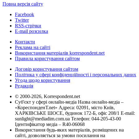
Повна версія сайту
Facebook
Twitter
RSS-стрічки
E-mail розсилка
Контакти
Реклама на сайті
Використання матеріалів korrespondent.net
Правила користування сайтом
Договір користування сайтом
Політика у сфері конфіденційності і персональних даних
Угода щодо користування
Редакція
© 2000-2026, Korrespondent.net
Суб'єкт у сфері онлайн-медіа Назва онлайн-медіа –
«КореспонденТ.net» Адреса: 02091, місто Київ,
ХАРКІВСЬКЕ ШОСЕ, будинок 172-Б, офіс 208/1 E-mail:
sunlight@mediadim.com.ua
Телефон: 044-205-43-00
Ідентифікатор медіа – R40-06068
Використання будь-яких матеріалів, розміщених на
сайті, дозволяється за умови посилання на