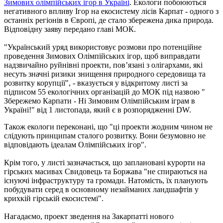
Зимових олімпійських ігор в Україні
. Екологи побоюються
негативного впливу Ігор на екосистему лісів Карпат - одного з
останніх регіонів в Європі, де стало збережена дика природа.
Відповідну заяву передано главі МОК.
"Український уряд використовує розмови про потенційне
проведення Зимових Олімпійських ігор, щоб виправдати
надзвичайно руйнівні проекти, пов’язані з олігархами, які
несуть значні ризики знищення природного середовища та
розвитку корупції", - вказується у відкритому листі за
підписом 55 екологічних організацій до МОК під назвою "
Збережемо Карпати - Ні Зимовим Олімпійським іграм в
Україні!" від 1 листопада, який є в розпорядженні DW.
Також екологи переконані, що "ці проекти жодним чином не
слідують принципам сталого розвитку. Вони безумовно не
відповідають ідеалам Олімпійських ігор".
Крім того, у листі зазначається, що заплановані курорти на
гірських масивах Свидовець та Боржава "не спираються на
існуючі інфраструктуру та громади. Натомість, їх планують
побудувати серед в основному незайманих ландшафтів у
крихкій гірській екосистемі".
Нагадаємо, проект зведення на Закарпатті нового