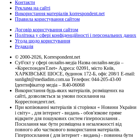
Контакти
Реклама на сайті
Використання матеріалів korrespondent.net
Правила користування сайтом
Договір користування сайтом
Політика у сфері конфіденційності і персональних даних
Угода щодо користування
Редакція
© 2000-2026, Korrespondent.net
Суб'єкт у сфері онлайн-медіа Назва онлайн-медіа –
«КореспонденТ.net» Адреса: 02091, місто Київ,
ХАРКІВСЬКЕ ШОСЕ, будинок 172-Б, офіс 208/1 E-mail:
sunlight@mediadim.com.ua
Телефон: 044-205-43-00
Ідентифікатор медіа – R40-06068
Використання будь-яких матеріалів, розміщених на
сайті, дозволяється за умови посилання на
Корреспондент.net.
При копіюванні матеріалів зі сторінки « Новини України
і світу» , для інтернет - видань - обов'язкове пряме
відкрите для пошукових систем гіперпосилання .
Посилання має бути розміщена в незалежності від
повного або часткового використання матеріалів.
Гіперпосилання ( для інтернет - видань) - повинна бути