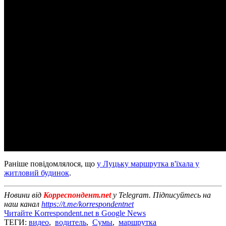
Раніше повідомлялося, що
у Луцьку маршрутка в'їхала у
житловий будинок
.
Новини від
Корреспондент.net
у Telegram. Підписуйтесь на
наш канал
https://t.me/korrespondentnet
Читайте Korrespondent.net в Google News
ТЕГИ:
видео
,
водитель
,
Сумы
,
маршрутка