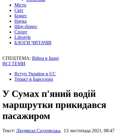
Місто
Світ
Бізнес
Наука
Шоу-бізнес
Спорт
Lifestyle
БЛОГИ ЧИТАЧІВ
СПЕЦТЕМА:
Війна в Ірані
ВСІ ТЕМИ
Вступ України в ЄС
Теракт в Барселоні
У Сумах п'яний водій
маршрутки прикидався
пасажиром
Текст:
Людмила Садловська
, 13 листопада 2021, 08:47