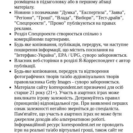
розміщена в підзаголовку або в першому абзаці
матеріалу.
Новини з позначками "Думка", "Експертиза", "Заява",
"Регіони", "Гроші", "Влада", "Вибори", "Тест-драйв",
"Спецпроекти", "Промо" публікуються на правах
реклами.
Розділ Спецпроекти створюється спільно з
комерційними партнерами.
Будь яке копіювання, публікація, передрук, чи наступне
поширення інформації, що містить посилання на
"Інтерфакс-Україна", EPA / UPG, суворо забороняється.
Власник веб-сторінки в розділі Я-Корреспондент є автор
публікації.
Будь-яке копіювання, передрук та відтворення
фотографічних творів та/або аудіовізуальних творів
правовласника Getty Images - суворо забороняється.
Матеріали сайту korrespondent.net призначені для осіб
старше 21 року (21+). Участь в азартних іграх може
викликати ігрову залежність. Дотримуйтесь правил
(принципів) відповідальної гри. При виявленні перших
ознак залежності негайно зверніться до спеціаліста.
Пам'ятайте, що участь в азартних іграх не може бути
джерелом доходів або альтернативою роботі.
Інформаційний ресурс korrespondent.net не проводить
ігри на реальні та/або віртуальні гроші, також сайт не