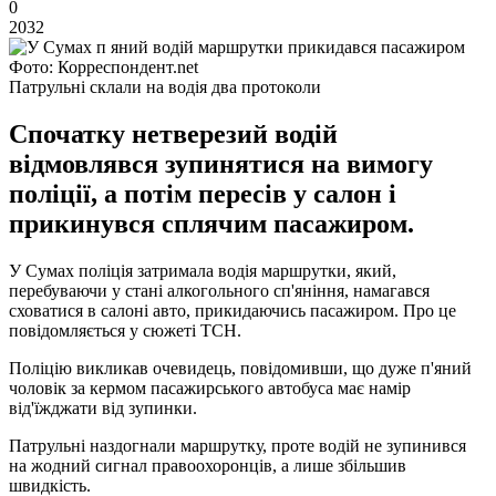
0
2032
Фото: Корреспондент.net
Патрульні склали на водія два протоколи
Спочатку нетверезий водій
відмовлявся зупинятися на вимогу
поліції, а потім пересів у салон і
прикинувся сплячим пасажиром.
У Сумах поліція затримала водія маршрутки, який,
перебуваючи у стані алкогольного сп'яніння, намагався
сховатися в салоні авто, прикидаючись пасажиром. Про це
повідомляється у сюжеті ТСН.
Поліцію викликав очевидець, повідомивши, що дуже п'яний
чоловік за кермом пасажирського автобуса має намір
від'їжджати від зупинки.
Патрульні наздогнали маршрутку, проте водій не зупинився
на жодний сигнал правоохоронців, а лише збільшив
швидкість.