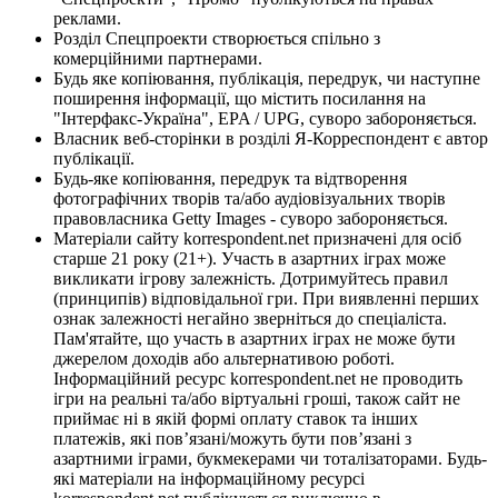
реклами.
Розділ Спецпроекти створюється спільно з
комерційними партнерами.
Будь яке копіювання, публікація, передрук, чи наступне
поширення інформації, що містить посилання на
"Інтерфакс-Україна", EPA / UPG, суворо забороняється.
Власник веб-сторінки в розділі Я-Корреспондент є автор
публікації.
Будь-яке копіювання, передрук та відтворення
фотографічних творів та/або аудіовізуальних творів
правовласника Getty Images - суворо забороняється.
Матеріали сайту korrespondent.net призначені для осіб
старше 21 року (21+). Участь в азартних іграх може
викликати ігрову залежність. Дотримуйтесь правил
(принципів) відповідальної гри. При виявленні перших
ознак залежності негайно зверніться до спеціаліста.
Пам'ятайте, що участь в азартних іграх не може бути
джерелом доходів або альтернативою роботі.
Інформаційний ресурс korrespondent.net не проводить
ігри на реальні та/або віртуальні гроші, також сайт не
приймає ні в якій формі оплату ставок та інших
платежів, які пов’язані/можуть бути пов’язані з
азартними іграми, букмекерами чи тоталізаторами. Будь-
які матеріали на інформаційному ресурсі