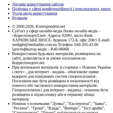
Договір користування сайтом
Політика у сфері конфіденційності і персональних даних
Угода щодо користування
Редакція
© 2000-2026, Korrespondent.net
Суб'єкт у сфері онлайн-медіа Назва онлайн-медіа –
«КореспонденТ.net» Адреса: 02091, місто Київ,
ХАРКІВСЬКЕ ШОСЕ, будинок 172-Б, офіс 208/1 E-mail:
sunlight@mediadim.com.ua
Телефон: 044-205-43-00
Ідентифікатор медіа – R40-06068
Використання будь-яких матеріалів, розміщених на
сайті, дозволяється за умови посилання на
Корреспондент.net.
При копіюванні матеріалів зі сторінки « Новини України
і світу» , для інтернет - видань - обов'язкове пряме
відкрите для пошукових систем гіперпосилання .
Посилання має бути розміщена в незалежності від
повного або часткового використання матеріалів.
Гіперпосилання ( для інтернет - видань) - повинна бути
розміщена в підзаголовку або в першому абзаці
матеріалу.
Новини з позначками "Думка", "Експертиза", "Заява",
"Регіони", "Гроші", "Влада", "Вибори", "Тест-драйв",
"Спецпроекти", "Промо" публікуються на правах