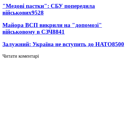
"Медові пастки": СБУ попередила
військових
9528
Майора ВСП викрили на "допомозі"
військовому в СЗЧ
8841
Залужний: Україна не вступить до НАТО
8500
Читати коментарі