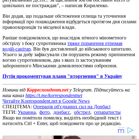
цивільних не постраждав", – написав Кириленко.
Він додав, що подальше обстеження селища та уточнення
інформації про пошкодження відбудеться протягом дня силами
правоохоронців та місцевої влади.
Раніше повідомлялося, що внаслідок нічного мінометного
обстрілу з боку супротивника
тяжке поранення отримав
водій-санітар
. Він був доставлений до військового шпиталю.
Усього за добу зафіксували сім порушень режиму припинення
вогню супротивником, два з яких із застосуванням
забороненого Мінськими домовленостями озброєння.
Путін прокоментував плани "вторгнення" в Україну
Новини від
Корреспондент.net
у Telegram. Підписуйтесь на
наш канал
https://t.me/korrespondentnet
Читайте Korrespondent.net в Google News
СПЕЦТЕМА:
Операція об'єднаних сил на Донбасі
ТЕГИ:
Украина
,
фото
,
донбасс
,
обстрел
,
сепаратисты
Якщо ви помітили помилку, виділіть необхідний текст і
натисніть Ctrl + Enter, щоб повідомити про це редакцію.