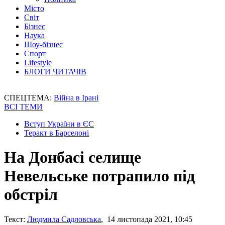
Місто
Світ
Бізнес
Наука
Шоу-бізнес
Спорт
Lifestyle
БЛОГИ ЧИТАЧІВ
СПЕЦТЕМА:
Війна в Ірані
ВСІ ТЕМИ
Вступ України в ЄС
Теракт в Барселоні
На Донбасі селище
Невельське потрапило під
обстріл
Текст:
Людмила Садловська
, 14 листопада 2021, 10:45