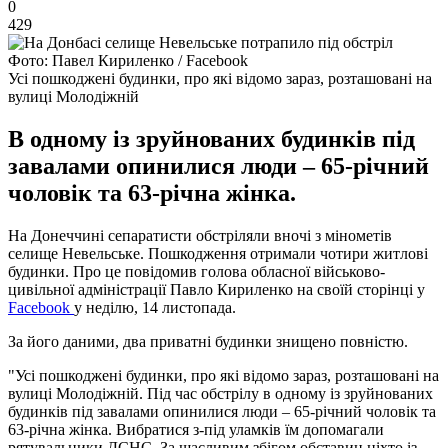
0
429
Фото: Павел Кириленко / Facebook
Усі пошкоджені будинки, про які відомо зараз, розташовані на
вулиці Молодіжній
В одному із зруйнованих будинків під
завалами опинилися люди – 65-річний
чоловік та 63-річна жінка.
На Донеччині сепаратисти обстріляли вночі з мінометів
селище Невельське. Пошкодження отримали чотири житлові
будинки. Про це повідомив голова обласної військово-
цивільної адміністрації Павло Кириленко на своїй сторінці у
Facebook
у неділю, 14 листопада.
За його даними, два приватні будинки знищено повністю.
"Усі пошкоджені будинки, про які відомо зараз, розташовані на
вулиці Молодіжній. Під час обстрілу в одному із зруйнованих
будинків під завалами опинилися люди – 65-річний чоловік та
63-річна жінка. Вибратися з-під уламків їм допомагали
рятувальники ДСНС. За щасливим збігом обставин ніхто із