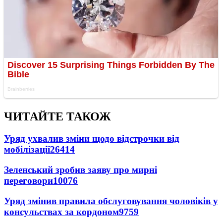
ЧИТАЙТЕ ТАКОЖ
Уряд ухвалив зміни щодо відстрочки від
мобілізації
26414
Зеленський зробив заяву про мирні
переговори
10076
Уряд змінив правила обслуговування чоловіків у
консульствах за кордоном
9759