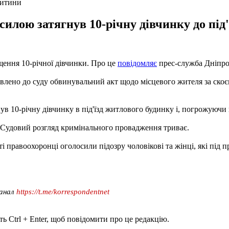
дитини
силою затягнув 10-річну дівчинку до під'
щення 10-річної дівчинки. Про це
повідомляє
прес-служба Дніпро
влено до суду обвинувальний акт щодо місцевого жителя за скоє
ув 10-річну дівчинку в під'їзд житлового будинку і, погрожуючи 
. Судовий розгляд кримінального провадження триває.
і правоохоронці оголосили підозру чоловікові та жінці, які під 
канал
https://t.me/korrespondentnet
ь Ctrl + Enter, щоб повідомити про це редакцію.