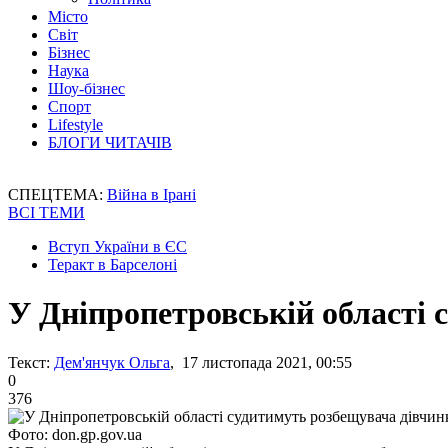
Місто
Світ
Бізнес
Наука
Шоу-бізнес
Спорт
Lifestyle
БЛОГИ ЧИТАЧІВ
СПЕЦТЕМА:
Війна в Ірані
ВСІ ТЕМИ
Вступ України в ЄС
Теракт в Барселоні
У Дніпропетровській області 
Текст:
Дем'янчук Ольга
, 17 листопада 2021, 00:55
0
376
Фото: don.gp.gov.ua