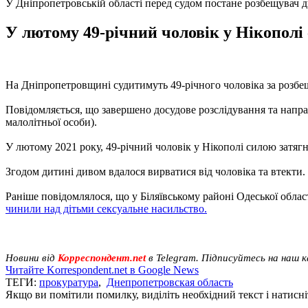
У Дніпропетровській області перед судом постане розбещувач 
У лютому 49-річний чоловік у Нікополі 
На Дніпропетровщині судитимуть 49-річного чоловіка за розбе
Повідомляється, що завершено досудове розслідування та напра
малолітньої особи).
У лютому 2021 року, 49-річний чоловік у Нікополі силою затягн
Згодом дитині дивом вдалося вирватися від чоловіка та втекти
Раніше повідомлялося, що у Біляївському районі Одеської област
чинили над дітьми сексуальне насильство.
Новини від
Корреспондент.net
в Telegram. Підписуйтесь на наш 
Читайте Korrespondent.net в Google News
ТЕГИ:
прокуратура
,
Днепропетровская область
Якщо ви помітили помилку, виділіть необхідний текст і натисніт