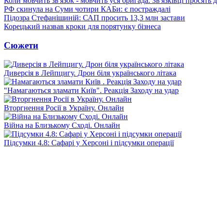
Коли мовчить зв'язок - мовчить уся бригада. Зв'язківці просять
РФ скинула на Суми чотири КАБи: є постраждалі
Підозра Стефанішиній: САП просить 13,3 млн застави
Корецький назвав кроки для порятунку бізнеса
Сюжети
Диверсія в Лейпцигу. Дрон біля українського літака
"Намагаються зламати Київ". Реакція Заходу на удар
Вторгнення Росії в Україну. Онлайн
Війна на Близькому Сході. Онлайн
Підсумки 4.8: Сафарі у Херсоні і підсумки операції