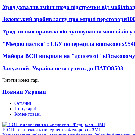
Уряд ухвалив зміни щодо відстрочки від мобілізац
Зеленський зробив заяву про мирні переговори
10
Уряд змінив правила обслуговування чоловіків у
"Медові пастки": СБУ попередила військових
954
Майора ВСП викрили на "допомозі" військовому
Залужний: Україна не вступить до НАТО
8503
Читати коментарі
Новини України
Останні
Популярні
Коментовані
В ОП виключають повернення Федорова - ЗМІ