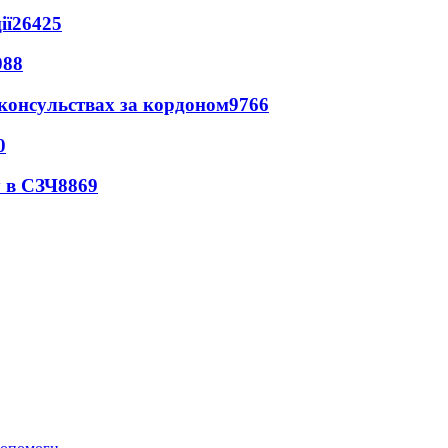
ії
26425
088
 консульствах за кордоном
9766
0
 в СЗЧ
8869