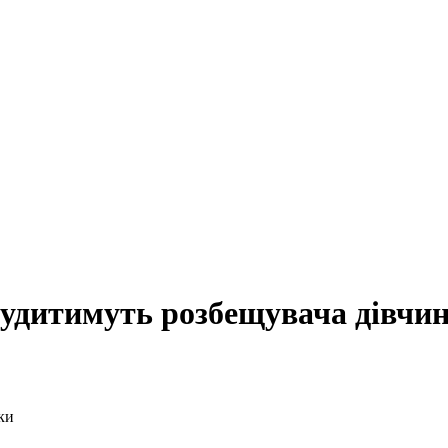
судитимуть розбещувача дівчи