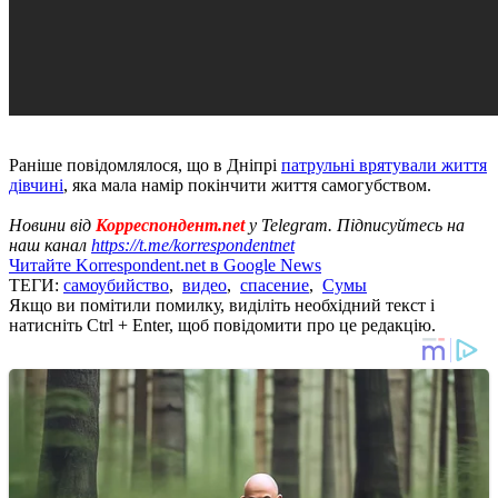
Раніше повідомлялося, що в Дніпрі
патрульні врятували життя
дівчині
, яка мала намір покінчити життя самогубством.
Новини від
Корреспондент.net
у Telegram. Підписуйтесь на
наш канал
https://t.me/korrespondentnet
Читайте Korrespondent.net в Google News
ТЕГИ:
самоубийство
,
видео
,
спасение
,
Сумы
Якщо ви помітили помилку, виділіть необхідний текст і
натисніть Ctrl + Enter, щоб повідомити про це редакцію.