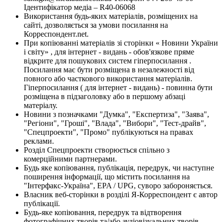
Ідентифікатор медіа – R40-06068
Використання будь-яких матеріалів, розміщених на
сайті, дозволяється за умови посилання на
Корреспондент.net.
При копіюванні матеріалів зі сторінки « Новини України
і світу» , для інтернет - видань - обов'язкове пряме
відкрите для пошукових систем гіперпосилання .
Посилання має бути розміщена в незалежності від
повного або часткового використання матеріалів.
Гіперпосилання ( для інтернет - видань) - повинна бути
розміщена в підзаголовку або в першому абзаці
матеріалу.
Новини з позначками "Думка", "Експертиза", "Заява",
"Регіони", "Гроші", "Влада", "Вибори", "Тест-драйв",
"Спецпроекти", "Промо" публікуються на правах
реклами.
Розділ Спецпроекти створюється спільно з
комерційними партнерами.
Будь яке копіювання, публікація, передрук, чи наступне
поширення інформації, що містить посилання на
"Інтерфакс-Україна", EPA / UPG, суворо забороняється.
Власник веб-сторінки в розділі Я-Корреспондент є автор
публікації.
Будь-яке копіювання, передрук та відтворення
фотографічних творів та/або аудіовізуальних творів