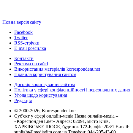
Повна версія сайту
Facebook
Twitter
RSS-стрічки
E-mail розсилка
Контакти
Реклама на сайті
Використання матеріалів korrespondent.net
Правила користування сайтом
Договір користування сайтом
Політика у сфері конфіденційності і персональних даних
Угода щодо користування
Редакція
© 2000-2026, Korrespondent.net
Суб'єкт у сфері онлайн-медіа Назва онлайн-медіа –
«КореспонденТ.net» Адреса: 02091, місто Київ,
ХАРКІВСЬКЕ ШОСЕ, будинок 172-Б, офіс 208/1 E-mail:
sunlight@mediadim.com.ua
Телефон: 044-205-43-00