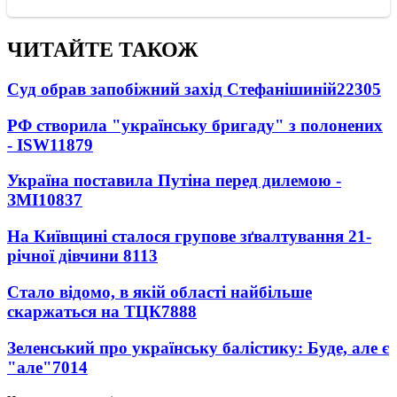
ЧИТАЙТЕ ТАКОЖ
Суд обрав запобіжний захід Стефанішиній
22305
РФ створила "українську бригаду" з полонених
- ISW
11879
Україна поставила Путіна перед дилемою -
ЗМІ
10837
На Київщині сталося групове зґвалтування 21-
річної дівчини
8113
Стало відомо, в якій області найбільше
скаржаться на ТЦК
7888
Зеленський про українську балістику: Буде, але є
"але"
7014