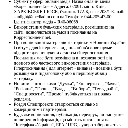
Суб'єкт у сфері онлайн-медіа Назва онлайн-медіа –
«КореспонденТ.net» Адреса: 02091, місто Київ,
ХАРКІВСЬКЕ ШОСЕ, будинок 172-Б, офіс 208/1 E-mail:
sunlight@mediadim.com.ua
Телефон: 044-205-43-00
Ідентифікатор медіа – R40-06068
Використання будь-яких матеріалів, розміщених на
сайті, дозволяється за умови посилання на
Корреспондент.net.
При копіюванні матеріалів зі сторінки « Новини України
і світу» , для інтернет - видань - обов'язкове пряме
відкрите для пошукових систем гіперпосилання .
Посилання має бути розміщена в незалежності від
повного або часткового використання матеріалів.
Гіперпосилання ( для інтернет - видань) - повинна бути
розміщена в підзаголовку або в першому абзаці
матеріалу.
Новини з позначками "Думка", "Експертиза", "Заява",
"Регіони", "Гроші", "Влада", "Вибори", "Тест-драйв",
"Спецпроекти", "Промо" публікуються на правах
реклами.
Розділ Спецпроекти створюється спільно з
комерційними партнерами.
Будь яке копіювання, публікація, передрук, чи наступне
поширення інформації, що містить посилання на
"Інтерфакс-Україна", EPA / UPG, суворо забороняється.