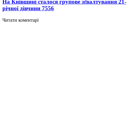
На Київщині сталося групове зґвалтування 21-
річної дівчини
7556
Читати коментарі