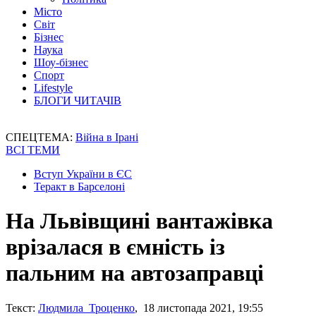
Місто
Світ
Бізнес
Наука
Шоу-бізнес
Спорт
Lifestyle
БЛОГИ ЧИТАЧІВ
СПЕЦТЕМА:
Війна в Ірані
ВСІ ТЕМИ
Вступ України в ЄС
Теракт в Барселоні
На Львівщині вантажівка
врізалася в ємність із
пальним на автозаправці
Текст:
Людмила Троценко
, 18 листопада 2021, 19:55