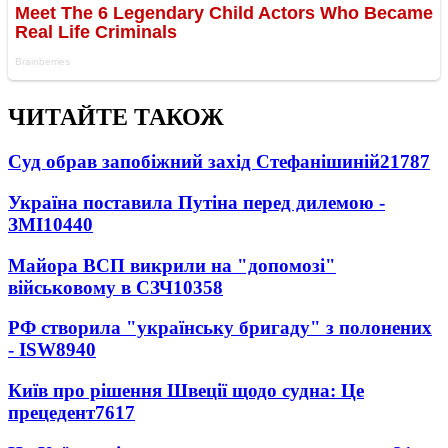
ЧИТАЙТЕ ТАКОЖ
Суд обрав запобіжний захід Стефанішиній
21787
Україна поставила Путіна перед дилемою -
ЗМІ
10440
Майора ВСП викрили на "допомозі"
військовому в СЗЧ
10358
РФ створила "українську бригаду" з полонених
- ISW
8940
Київ про рішення Швеції щодо судна: Це
прецедент
7617