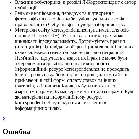
Власник веб-сторінки в розділі Я-Корреспондент є автор
публікації.
Будь-яке копіювання, передрук та відтворення
фотографічних творів та/або аудіовізуальних творів
правовласника Getty Images - суворо забороняється.
Матеріали сайту korrespondent.net призначені для осіб
старше 21 року (21+). Участь в азартних іграх може
викликати ігрову залежність. Дотримуйтесь правил
(принципів) відповідальної гри. При виявленні перших
ознак залежності негайно зверніться до спеціаліста.
Пам'ятайте, що участь в азартних іграх не може бути
джерелом доходів або альтернативою роботі.
Інформаційний ресурс korrespondent.net не проводить
ігри на реальні та/або віртуальні гроші, також сайт не
приймає ні в якій формі оплату ставок та інших
платежів, які пов’язані/можуть бути пов’язані з
азартними іграми, букмекерами чи тоталізаторами. Будь-
які матеріали на інформаційному ресурсі
korrespondent.net публікуються виключно в
інформаційних цілях.
X
Ошибка