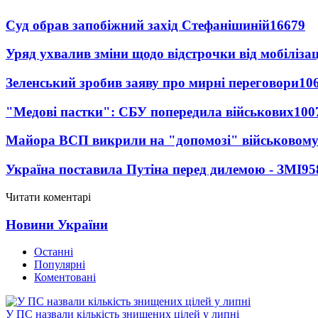
Суд обрав запобіжний захід Стефанішиній
16679
Уряд ухвалив зміни щодо відстрочки від мобілізац
Зеленський зробив заяву про мирні переговори
10
"Медові пастки": СБУ попередила військових
100
Майора ВСП викрили на "допомозі" військовому
Україна поставила Путіна перед дилемою - ЗМІ
95
Читати коментарі
Новини України
Останні
Популярні
Коментовані
У ПС назвали кількість знищених цілей у липні