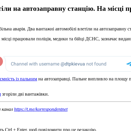
тіли на автозаправну станцію. На місці
ільна аварія. Два вантажні автомобілі влетіли на автозаправну с
 місці працювали поліція, медики та бійці ДСНС, зазначає видан
 ємність із пальним
на автозаправці. Пальне випливло на площу п
м
згоріли дві вантажівки.
ш канал
https://t.me/korrespondentnet
ь Ctrl + Enter, щоб повідомити про це редакцію.