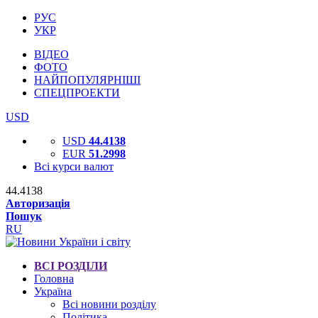
РУС
УКР
ВІДЕО
ФОТО
НАЙПОПУЛЯРНІШІ
СПЕЦПРОЕКТИ
USD
USD
44.4138
EUR
51.2998
Всі курси валют
44.4138
Авторизація
Пошук
RU
ВСІ РОЗДІЛИ
Головна
Україна
Всі новини розділу
Політика