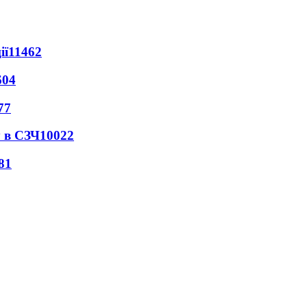
ії
11462
604
77
 в СЗЧ
10022
81