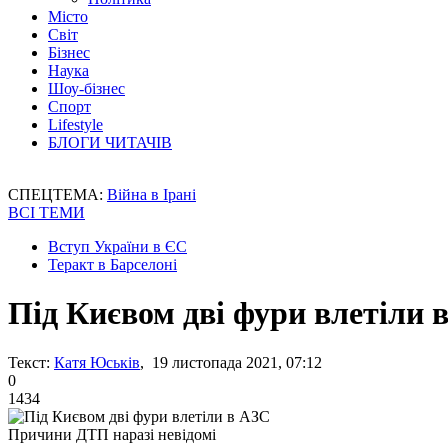
Місто
Світ
Бізнес
Наука
Шоу-бізнес
Спорт
Lifestyle
БЛОГИ ЧИТАЧІВ
СПЕЦТЕМА:
Війна в Ірані
ВСІ ТЕМИ
Вступ України в ЄС
Теракт в Барселоні
Під Києвом дві фури влетіли 
Текст:
Катя Юськів
, 19 листопада 2021, 07:12
0
1434
Причини ДТП наразі невідомі