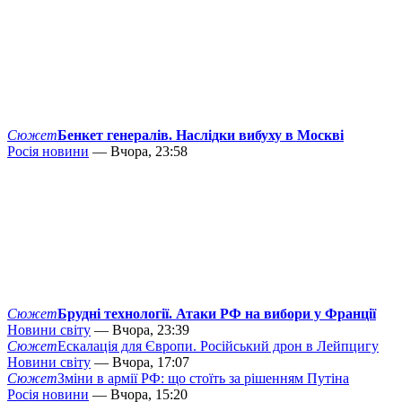
Сюжет
Бенкет генералів. Наслідки вибуху в Москві
Росія новини
— Вчора, 23:58
Сюжет
Брудні технології. Атаки РФ на вибори у Франції
Новини світу
— Вчора, 23:39
Сюжет
Ескалація для Європи. Російський дрон в Лейпцигу
Новини світу
— Вчора, 17:07
Сюжет
Зміни в армії РФ: що стоїть за рішенням Путіна
Росія новини
— Вчора, 15:20