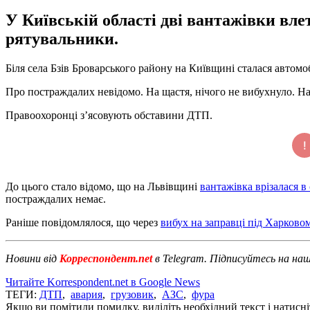
У Київській області дві вантажівки вле
рятувальники.
Біля села Бзів Броварського району на Київщині сталася автомоб
Про постраждалих невідомо. На щастя, нічого не вибухнуло. На
Правоохоронці з’ясовують обставини ДТП.
До цього стало відомо, що на Львівщині
вантажівка врізалася в
постраждалих немає.
Раніше повідомлялося, що через
вибух на заправці під Харково
Новини від
Корреспондент.net
в Telegram. Підписуйтесь на на
Читайте Korrespondent.net в Google News
ТЕГИ:
ДТП
,
авария
,
грузовик
,
АЗС
,
фура
Якщо ви помітили помилку, виділіть необхідний текст і натисніт