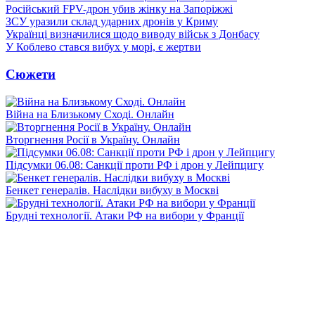
Російський FPV-дрон убив жінку на Запоріжжі
ЗСУ уразили склад ударних дронів у Криму
Українці визначилися щодо виводу військ з Донбасу
У Коблево стався вибух у морі, є жертви
Сюжети
Війна на Близькому Сході. Онлайн
Вторгнення Росії в Україну. Онлайн
Підсумки 06.08: Санкції проти РФ і дрон у Лейпцигу
Бенкет генералів. Наслідки вибуху в Москві
Брудні технології. Атаки РФ на вибори у Франції