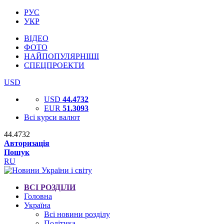
РУС
УКР
ВІДЕО
ФОТО
НАЙПОПУЛЯРНІШІ
СПЕЦПРОЕКТИ
USD
USD
44.4732
EUR
51.3093
Всі курси валют
44.4732
Авторизація
Пошук
RU
ВСІ РОЗДІЛИ
Головна
Україна
Всі новини розділу
Політика