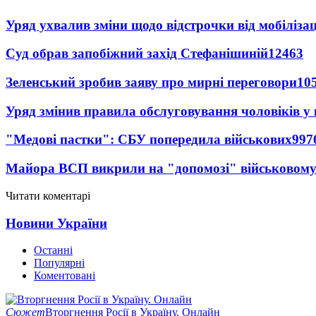
Уряд ухвалив зміни щодо відстрочки від мобілізац
Суд обрав запобіжний захід Стефанішиній
12463
Зеленський зробив заяву про мирні переговори
10
Уряд змінив правила обслуговування чоловіків у
"Медові пастки": СБУ попередила військових
997
Майора ВСП викрили на "допомозі" військовому
Читати коментарі
Новини України
Останні
Популярні
Коментовані
Сюжет
Вторгнення Росії в Україну. Онлайн