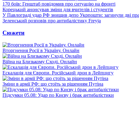
170 боїв: Генштаб повідомив про ситуацію на фронті
Корецький анонсував зміни для вчителів і студентів
У Павлограді удар РФ знищив депо Укрпошти: загинули дві пр
Зеленський розповів про антибалістику Freyja
Сюжети
Вторгнення Росії в Україну. Онлайн
Війна на Близькому Сході. Онлайн
Ескалація для Європи. Російський дрон в Лейпцигу
Зміни в армії РФ: що стоїть за рішенням Путіна
Підсумки 05.08: Удар по Києву і брак антибалістики