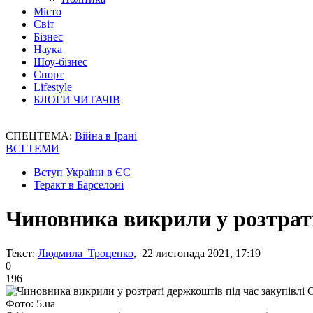
Місто
Світ
Бізнес
Наука
Шоу-бізнес
Спорт
Lifestyle
БЛОГИ ЧИТАЧІВ
СПЕЦТЕМА:
Війна в Ірані
ВСІ ТЕМИ
Вступ України в ЄС
Теракт в Барселоні
Чиновника викрили у розтрат
Текст:
Людмила Троценко
, 22 листопада 2021, 17:19
0
196
Фото: 5.ua