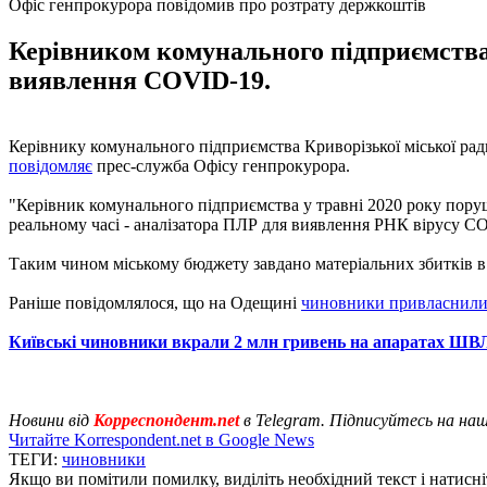
Офіс генпрокурора повідомив про розтрату держкоштів
Керівником комунального підприємства б
виявлення COVID-19.
Керівнику комунального підприємства Криворізької міської ради
повідомляє
прес-служба Офісу генпрокурора.
"Керівник комунального підприємства у травні 2020 року поруш
реальному часі - аналізатора ПЛР для виявлення РНК вірусу CO
Таким чином міському бюджету завдано матеріальних збитків в
Раніше повідомлялося, що на Одещині
чиновники привласнили
Київські чиновники вкрали 2 млн гривень на апаратах ШВ
Новини від
Корреспондент.net
в Telegram. Підписуйтесь на на
Читайте Korrespondent.net в Google News
ТЕГИ:
чиновники
Якщо ви помітили помилку, виділіть необхідний текст і натисніт