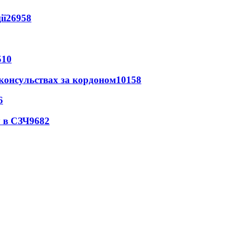
ії
26958
510
 консульствах за кордоном
10158
6
 в СЗЧ
9682