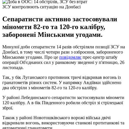
ЗСУ контролюють ситуацію на Донбасі
Сепаратисти активно застосовували
міномети 82-го та 120-го калібру,
заборонені Мінськими угодами.
Минулої доби сепаратисти 14 разів обстріляли позиції ЗСУ на
Донбасі, в тому числі чотири рази з озброєння, забороненого
Мінськими угодами. Про це
повідомляє
прес-центр штабу
операції Об'єднаних сил у ранковому зведенні у п'ятницю, 26
листопада.
Так, у бік Луганського противник тричі відкривав вогонь із
гранатометів різних систем. У напрямку Авдіївки здійснено
два обстріли з мінометів 82-го та 120-го калібру.
У районі Лебединського сепаратисти застосовували міномети
120 калібру. А в бік Південного робили обстріл зі стрілецької
зброї.
Також у районі Новотошківського ворожі війська двічі
відкривали вогонь, використовуючи станкові протитанкові та
автоматичні гранатомети.