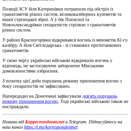
Позиції ЗСУ біля Катеринівки потрапили під обстріл із
гранатометів різних систем, великокаліберних кулеметів та
іншої стрілецької зброї. А у бік Попасної та
Новоолександрівки сепаратисти стріляли з гранатометів
різних систем.
У районі Красногорівки відкривався вогонь із мінометів 82-го
калібру. А біля Світлодарська - зі станкових протитанкових
гранатометів.
У свою чергу українські військові відкривали вогонь у
відповідь, не застосовуючи заборонене Мінськими
домовленостями озброєння.
З початку цієї доби порушень режиму припинення вогню з
боку сепаратистів не зафіксовано.
Напередодні на Донеччині зафіксували
дев'ять порушень
режиму припинення вогню
. Тоді українські військові також не
постраждали.
Новини від
Корреспондент.net
в Telegram. Підписуйтесь на
наш канал
https://t.me/korrespondentnet