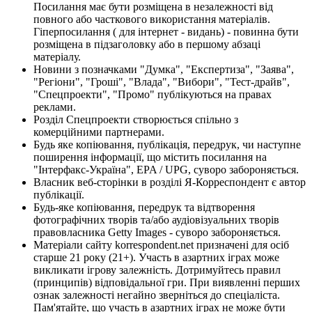
Посилання має бути розміщена в незалежності від
повного або часткового використання матеріалів.
Гіперпосилання ( для інтернет - видань) - повинна бути
розміщена в підзаголовку або в першому абзаці
матеріалу.
Новини з позначками "Думка", "Експертиза", "Заява",
"Регіони", "Гроші", "Влада", "Вибори", "Тест-драйв",
"Спецпроекти", "Промо" публікуються на правах
реклами.
Розділ Спецпроекти створюється спільно з
комерційними партнерами.
Будь яке копіювання, публікація, передрук, чи наступне
поширення інформації, що містить посилання на
"Інтерфакс-Україна", EPA / UPG, суворо забороняється.
Власник веб-сторінки в розділі Я-Корреспондент є автор
публікації.
Будь-яке копіювання, передрук та відтворення
фотографічних творів та/або аудіовізуальних творів
правовласника Getty Images - суворо забороняється.
Матеріали сайту korrespondent.net призначені для осіб
старше 21 року (21+). Участь в азартних іграх може
викликати ігрову залежність. Дотримуйтесь правил
(принципів) відповідальної гри. При виявленні перших
ознак залежності негайно зверніться до спеціаліста.
Пам'ятайте, що участь в азартних іграх не може бути