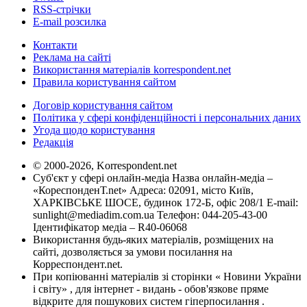
RSS-стрічки
E-mail розсилка
Контакти
Реклама на сайті
Використання матеріалів korrespondent.net
Правила користування сайтом
Договір користування сайтом
Політика у сфері конфіденційності і персональних даних
Угода щодо користування
Редакція
© 2000-2026, Korrespondent.net
Суб'єкт у сфері онлайн-медіа Назва онлайн-медіа –
«КореспонденТ.net» Адреса: 02091, місто Київ,
ХАРКІВСЬКЕ ШОСЕ, будинок 172-Б, офіс 208/1 E-mail:
sunlight@mediadim.com.ua
Телефон: 044-205-43-00
Ідентифікатор медіа – R40-06068
Використання будь-яких матеріалів, розміщених на
сайті, дозволяється за умови посилання на
Корреспондент.net.
При копіюванні матеріалів зі сторінки « Новини України
і світу» , для інтернет - видань - обов'язкове пряме
відкрите для пошукових систем гіперпосилання .