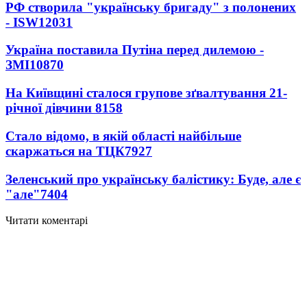
РФ створила "українську бригаду" з полонених
- ISW
12031
Україна поставила Путіна перед дилемою -
ЗМІ
10870
На Київщині сталося групове зґвалтування 21-
річної дівчини
8158
Стало відомо, в якій області найбільше
скаржаться на ТЦК
7927
Зеленський про українську балістику: Буде, але є
"але"
7404
Читати коментарі