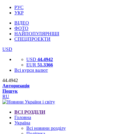
РУС
УКР
ВІДЕО
ФОТО
НАЙПОПУЛЯРНІШІ
СПЕЦПРОЕКТИ
USD
USD
44.4942
EUR
51.3366
Всі курси валют
44.4942
Авторизація
Пошук
RU
ВСІ РОЗДІЛИ
Головна
Україна
Всі новини розділу
Політика