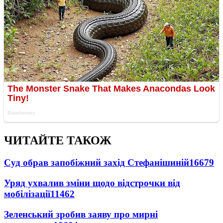
ЧИТАЙТЕ ТАКОЖ
Суд обрав запобіжний захід Стефанішиній
16679
Уряд ухвалив зміни щодо відстрочки від
мобілізації
11462
Зеленський зробив заяву про мирні