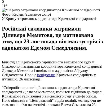
0
116
Фото: Reuters (архивное фото)
У Криму затримано координатора Кримської солідарності
Російські силовики затримали
Ділявера Меметова, це мотивовано
тим, що 23 листопада він мав зустріч із
адвокатом Едемом Семедляєвим.
Біля будівлі Кримського гарнізонного військового суду у
Сімферополі затримали координатора Кримської солідарності
Ділявера Меметова і цивільного журналіста Абдуллу
Сейдаметова. Про це
повідомляє
Кримська солідарність у
п'ятницю, 26 листопада.
"Співробітники поліції схопили координатора Кримської
солідарності Ділявера Меметова, коли той підійшов до будівлі
Кримського гарнізонного військового суду у Сімферополі.
Його відвезли в "Центральний" відділ поліції, мотивуючи це
тим, що він був на зустрічі адвоката Едема Семедляєва 23