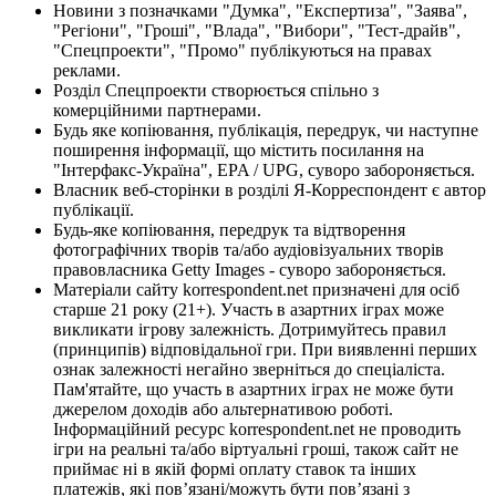
Новини з позначками "Думка", "Експертиза", "Заява",
"Регіони", "Гроші", "Влада", "Вибори", "Тест-драйв",
"Спецпроекти", "Промо" публікуються на правах
реклами.
Розділ Спецпроекти створюється спільно з
комерційними партнерами.
Будь яке копіювання, публікація, передрук, чи наступне
поширення інформації, що містить посилання на
"Інтерфакс-Україна", EPA / UPG, суворо забороняється.
Власник веб-сторінки в розділі Я-Корреспондент є автор
публікації.
Будь-яке копіювання, передрук та відтворення
фотографічних творів та/або аудіовізуальних творів
правовласника Getty Images - суворо забороняється.
Матеріали сайту korrespondent.net призначені для осіб
старше 21 року (21+). Участь в азартних іграх може
викликати ігрову залежність. Дотримуйтесь правил
(принципів) відповідальної гри. При виявленні перших
ознак залежності негайно зверніться до спеціаліста.
Пам'ятайте, що участь в азартних іграх не може бути
джерелом доходів або альтернативою роботі.
Інформаційний ресурс korrespondent.net не проводить
ігри на реальні та/або віртуальні гроші, також сайт не
приймає ні в якій формі оплату ставок та інших
платежів, які пов’язані/можуть бути пов’язані з