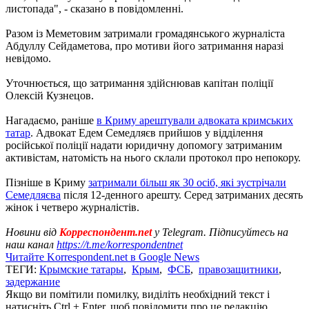
листопада", - сказано в повідомленні.
Разом із Меметовим затримали громадянського журналіста
Абдуллу Сейдаметова, про мотиви його затримання наразі
невідомо.
Уточнюється, що затримання здійснював капітан поліції
Олексій Кузнецов.
Нагадаємо, раніше
в Криму арештували адвоката кримських
татар
. Адвокат Едем Семедляєв прийшов у відділення
російської поліції надати юридичну допомогу затриманим
активістам, натомість на нього склали протокол про непокору.
Пізніше в Криму
затримали більш як 30 осіб, які зустрічали
Семедляєва
після 12-денного арешту. Серед затриманих десять
жінок і четверо журналістів.
Новини від
Корреспондент.net
у Telegram. Підписуйтесь на
наш канал
https://t.me/korrespondentnet
Читайте Korrespondent.net в Google News
ТЕГИ:
Крымские татары
,
Крым
,
ФСБ
,
правозащитники
,
задержание
Якщо ви помітили помилку, виділіть необхідний текст і
натисніть Ctrl + Enter, щоб повідомити про це редакцію.