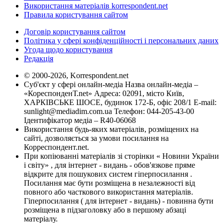
Використання матеріалів korrespondent.net
Правила користування сайтом
Договір користування сайтом
Політика у сфері конфіденційності і персональних даних
Угода щодо користування
Редакція
© 2000-2026, Korrespondent.net
Суб'єкт у сфері онлайн-медіа Назва онлайн-медіа –
«КореспонденТ.net» Адреса: 02091, місто Київ,
ХАРКІВСЬКЕ ШОСЕ, будинок 172-Б, офіс 208/1 E-mail:
sunlight@mediadim.com.ua
Телефон: 044-205-43-00
Ідентифікатор медіа – R40-06068
Використання будь-яких матеріалів, розміщених на
сайті, дозволяється за умови посилання на
Корреспондент.net.
При копіюванні матеріалів зі сторінки « Новини України
і світу» , для інтернет - видань - обов'язкове пряме
відкрите для пошукових систем гіперпосилання .
Посилання має бути розміщена в незалежності від
повного або часткового використання матеріалів.
Гіперпосилання ( для інтернет - видань) - повинна бути
розміщена в підзаголовку або в першому абзаці
матеріалу.