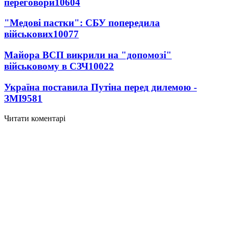
переговори
10604
"Медові пастки": СБУ попередила
військових
10077
Майора ВСП викрили на "допомозі"
військовому в СЗЧ
10022
Україна поставила Путіна перед дилемою -
ЗМІ
9581
Читати коментарі