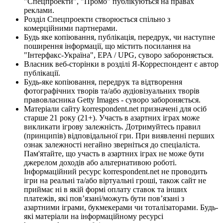
"Спецпроекти", "Промо" публікуються на правах
реклами.
Розділ Спецпроекти створюється спільно з
комерційними партнерами.
Будь яке копіювання, публікація, передрук, чи наступне
поширення інформації, що містить посилання на
"Інтерфакс-Україна", EPA / UPG, суворо забороняється.
Власник веб-сторінки в розділі Я-Корреспондент є автор
публікації.
Будь-яке копіювання, передрук та відтворення
фотографічних творів та/або аудіовізуальних творів
правовласника Getty Images - суворо забороняється.
Матеріали сайту korrespondent.net призначені для осіб
старше 21 року (21+). Участь в азартних іграх може
викликати ігрову залежність. Дотримуйтесь правил
(принципів) відповідальної гри. При виявленні перших
ознак залежності негайно зверніться до спеціаліста.
Пам'ятайте, що участь в азартних іграх не може бути
джерелом доходів або альтернативою роботі.
Інформаційний ресурс korrespondent.net не проводить
ігри на реальні та/або віртуальні гроші, також сайт не
приймає ні в якій формі оплату ставок та інших
платежів, які пов’язані/можуть бути пов’язані з
азартними іграми, букмекерами чи тоталізаторами. Будь-
які матеріали на інформаційному ресурсі