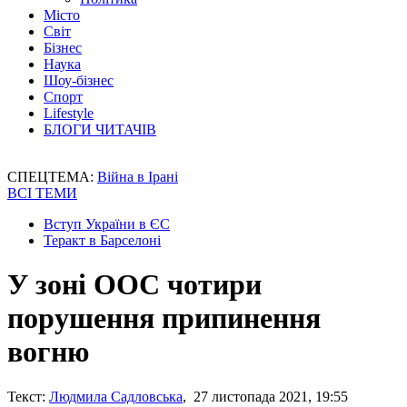
Місто
Світ
Бізнес
Наука
Шоу-бізнес
Спорт
Lifestyle
БЛОГИ ЧИТАЧІВ
СПЕЦТЕМА:
Війна в Ірані
ВСІ ТЕМИ
Вступ України в ЄС
Теракт в Барселоні
У зоні ООС чотири
порушення припинення
вогню
Текст:
Людмила Садловська
, 27 листопада 2021, 19:55