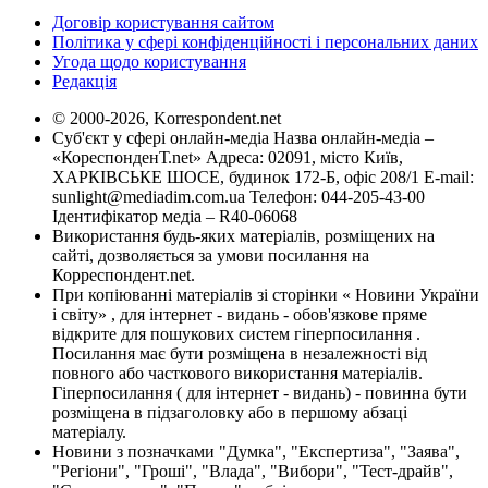
Договір користування сайтом
Політика у сфері конфіденційності і персональних даних
Угода щодо користування
Редакція
© 2000-2026, Korrespondent.net
Суб'єкт у сфері онлайн-медіа Назва онлайн-медіа –
«КореспонденТ.net» Адреса: 02091, місто Київ,
ХАРКІВСЬКЕ ШОСЕ, будинок 172-Б, офіс 208/1 E-mail:
sunlight@mediadim.com.ua
Телефон: 044-205-43-00
Ідентифікатор медіа – R40-06068
Використання будь-яких матеріалів, розміщених на
сайті, дозволяється за умови посилання на
Корреспондент.net.
При копіюванні матеріалів зі сторінки « Новини України
і світу» , для інтернет - видань - обов'язкове пряме
відкрите для пошукових систем гіперпосилання .
Посилання має бути розміщена в незалежності від
повного або часткового використання матеріалів.
Гіперпосилання ( для інтернет - видань) - повинна бути
розміщена в підзаголовку або в першому абзаці
матеріалу.
Новини з позначками "Думка", "Експертиза", "Заява",
"Регіони", "Гроші", "Влада", "Вибори", "Тест-драйв",