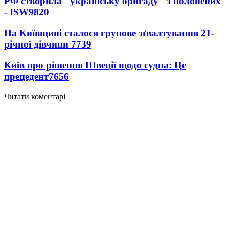
РФ створила "українську бригаду" з полонених
- ISW
9820
На Київщині сталося групове зґвалтування 21-
річної дівчини
7739
Київ про рішення Швеції щодо судна: Це
прецедент
7656
Читати коментарі