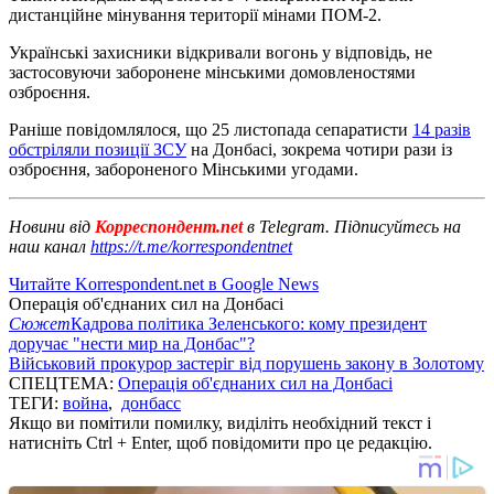
дистанційне мінування території мінами ПОМ-2.
Українські захисники відкривали вогонь у відповідь, не
застосовуючи заборонене мінськими домовленостями
озброєння.
Раніше повідомлялося, що 25 листопада сепаратисти
14 разів
обстріляли позиції ЗСУ
на Донбасі, зокрема чотири рази із
озброєння, забороненого Мінськими угодами.
Новини від
Корреспондент.net
в Telegram. Підписуйтесь на
наш канал
https://t.me/korrespondentnet
Читайте Korrespondent.net в Google News
Операція об'єднаних сил на Донбасі
Сюжет
Кадрова політика Зеленського: кому президент
доручає "нести мир на Донбас"?
Військовий прокурор застеріг від порушень закону в Золотому
СПЕЦТЕМА:
Операція об'єднаних сил на Донбасі
ТЕГИ:
война
,
донбасс
Якщо ви помітили помилку, виділіть необхідний текст і
натисніть Ctrl + Enter, щоб повідомити про це редакцію.