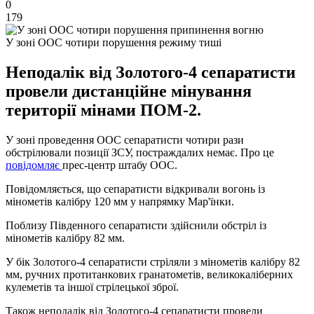
0
179
У зоні ООС чотири порушення режиму тиші
Неподалік від Золотого-4 сепаратисти
провели дистанційне мінування
території мінами ПОМ-2.
У зоні проведення ООС сепаратисти чотири рази
обстрілювали позиції ЗСУ, постраждалих немає. Про це
повідомляє
прес-центр штабу ООС.
Повідомляється, що сепаратисти відкривали вогонь із
мінометів калібру 120 мм у напрямку Мар'їнки.
Поблизу Південного сепаратисти здійснили обстріл із
мінометів калібру 82 мм.
У бік Золотого-4 сепаратисти стріляли з мінометів калібру 82
мм, ручних протитанкових гранатометів, великокаліберних
кулеметів та іншої стрілецької зброї.
Також неподалік від Золотого-4 сепаратисти провели