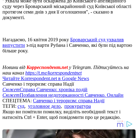
"Ухвала може бути оскаржена до Київського апеляційного
суду через Броварський міськрайонний суд Київської області
протягом семи днів з дня її оголошення", - сказано в
документі.
Нагадаємо, 16 квітня 2019 року
Броварський суд ухвалив
випустити
з-під варти Рубана і Савченко, які були під вартою
більше року.
Новини від
Корреспондент.net
у Telegram. Підписуйтесь на
наш канал
https://t.me/korrespondentnet
Читайте Korrespondent.net в Google News
Савченко і тероризм: справа Надії
Сюжет
Справа Савченко: хроніка подій
Сюжет
Позбавлення недоторканності Савченко. Онлайн
СПЕЦТЕМА:
Савченко і тероризм: справа Надії
ТЕГИ:
суд
,
уголовное дело
,
прокуратура
Якщо ви помітили помилку, виділіть необхідний текст і
натисніть Ctrl + Enter, щоб повідомити про це редакцію.