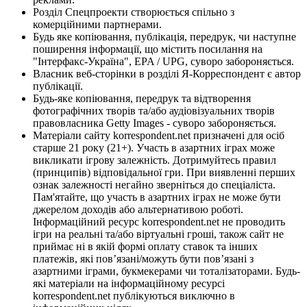
Розділ Спецпроекти створюється спільно з
комерційними партнерами.
Будь яке копіювання, публікація, передрук, чи наступне
поширення інформації, що містить посилання на
"Інтерфакс-Україна", EPA / UPG, суворо забороняється.
Власник веб-сторінки в розділі Я-Корреспондент є автор
публікації.
Будь-яке копіювання, передрук та відтворення
фотографічних творів та/або аудіовізуальних творів
правовласника Getty Images - суворо забороняється.
Матеріали сайту korrespondent.net призначені для осіб
старше 21 року (21+). Участь в азартних іграх може
викликати ігрову залежність. Дотримуйтесь правил
(принципів) відповідальної гри. При виявленні перших
ознак залежності негайно зверніться до спеціаліста.
Пам'ятайте, що участь в азартних іграх не може бути
джерелом доходів або альтернативою роботі.
Інформаційний ресурс korrespondent.net не проводить
ігри на реальні та/або віртуальні гроші, також сайт не
приймає ні в якій формі оплату ставок та інших
платежів, які пов’язані/можуть бути пов’язані з
азартними іграми, букмекерами чи тоталізаторами. Будь-
які матеріали на інформаційному ресурсі
korrespondent.net публікуються виключно в