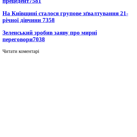
прецедент
7581
На Київщині сталося групове зґвалтування 21-
річної дівчини
7358
Зеленський зробив заяву про мирні
переговори
7038
Читати коментарі