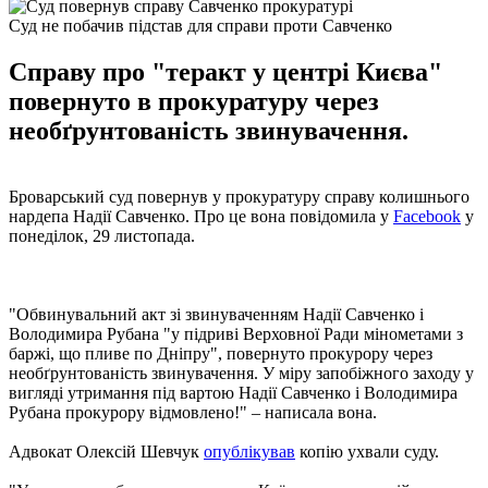
Суд не побачив підстав для справи проти Савченко
Справу про "теракт у центрі Києва"
повернуто в прокуратуру через
необґрунтованість звинувачення.
Броварський суд повернув у прокуратуру справу колишнього
нардепа Надії Савченко. Про це вона повідомила у
Facebook
у
понеділок, 29 листопада.
"Обвинувальний акт зі звинуваченням Надії Савченко і
Володимира Рубана "у підриві Верховної Ради мінометами з
баржі, що пливе по Дніпру", повернуто прокурору через
необґрунтованість звинувачення. У міру запобіжного заходу у
вигляді утримання під вартою Надії Савченко і Володимира
Рубана прокурору відмовлено!" – написала вона.
Адвокат Олексій Шевчук
опублікував
копію ухвали суду.