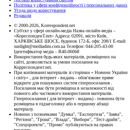
Політика у сфері конфіденційності і персональних даних
Угода щодо користування
Редакція
© 2000-2026, Korrespondent.net
Суб'єкт у сфері онлайн-медіа Назва онлайн-медіа –
«КореспонденТ.net» Адреса: 02091, місто Київ,
ХАРКІВСЬКЕ ШОСЕ, будинок 172-Б, офіс 208/1 E-mail:
sunlight@mediadim.com.ua
Телефон: 044-205-43-00
Ідентифікатор медіа – R40-06068
Використання будь-яких матеріалів, розміщених на
сайті, дозволяється за умови посилання на
Корреспондент.net.
При копіюванні матеріалів зі сторінки « Новини України
і світу» , для інтернет - видань - обов'язкове пряме
відкрите для пошукових систем гіперпосилання .
Посилання має бути розміщена в незалежності від
повного або часткового використання матеріалів.
Гіперпосилання ( для інтернет - видань) - повинна бути
розміщена в підзаголовку або в першому абзаці
матеріалу.
Новини з позначками "Думка", "Експертиза", "Заява",
"Регіони", "Гроші", "Влада", "Вибори", "Тест-драйв",
"Спецпроекти", "Промо" публікуються на правах
реклами.