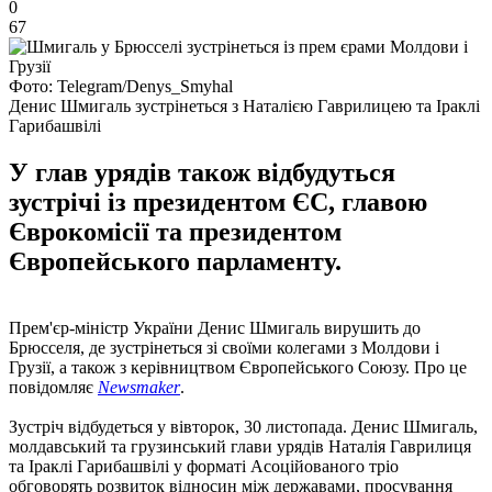
0
67
Фото: Telegram/Denys_Smyhal
Денис Шмигаль зустрінеться з Наталією Гаврилицею та Іраклі
Гарибашвілі
У глав урядів також відбудуться
зустрічі із президентом ЄС, главою
Єврокомісії та президентом
Європейського парламенту.
Прем'єр-міністр України Денис Шмигаль вирушить до
Брюсселя, де зустрінеться зі своїми колегами з Молдови і
Грузії, а також з керівництвом Європейського Союзу. Про це
повідомляє
Newsmaker
.
Зустріч відбудеться у вівторок, 30 листопада. Денис Шмигаль,
молдавський та грузинський глави урядів Наталія Гаврилиця
та Іраклі Гарибашвілі у форматі Асоційованого тріо
обговорять розвиток відносин між державами, просування