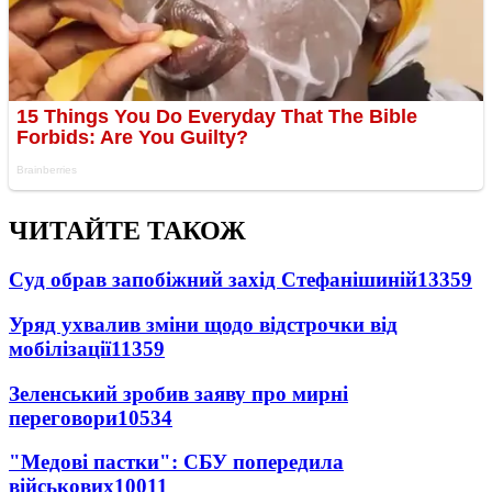
ЧИТАЙТЕ ТАКОЖ
Суд обрав запобіжний захід Стефанішиній
13359
Уряд ухвалив зміни щодо відстрочки від
мобілізації
11359
Зеленський зробив заяву про мирні
переговори
10534
"Медові пастки": СБУ попередила
військових
10011