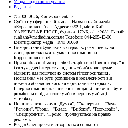
Угода щодо користування
Редакція
© 2000-2026, Korrespondent.net
Суб'єкт у сфері онлайн-медіа Назва онлайн-медіа –
«КореспонденТ.net» Адреса: 02091, місто Київ,
ХАРКІВСЬКЕ ШОСЕ, будинок 172-Б, офіс 208/1 E-mail:
sunlight@mediadim.com.ua
Телефон: 044-205-43-00
Ідентифікатор медіа – R40-06068
Використання будь-яких матеріалів, розміщених на
сайті, дозволяється за умови посилання на
Корреспондент.net.
При копіюванні матеріалів зі сторінки « Новини України
і світу» , для інтернет - видань - обов'язкове пряме
відкрите для пошукових систем гіперпосилання .
Посилання має бути розміщена в незалежності від
повного або часткового використання матеріалів.
Гіперпосилання ( для інтернет - видань) - повинна бути
розміщена в підзаголовку або в першому абзаці
матеріалу.
Новини з позначками "Думка", "Експертиза", "Заява",
"Регіони", "Гроші", "Влада", "Вибори", "Тест-драйв",
"Спецпроекти", "Промо" публікуються на правах
реклами.
Розділ Спецпроекти створюється спільно з