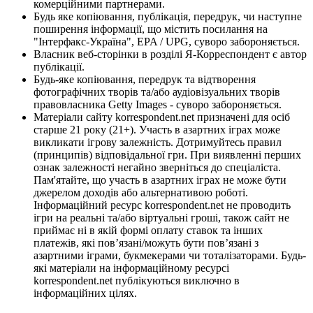
комерційними партнерами.
Будь яке копіювання, публікація, передрук, чи наступне
поширення інформації, що містить посилання на
"Інтерфакс-Україна", EPA / UPG, суворо забороняється.
Власник веб-сторінки в розділі Я-Корреспондент є автор
публікації.
Будь-яке копіювання, передрук та відтворення
фотографічних творів та/або аудіовізуальних творів
правовласника Getty Images - суворо забороняється.
Матеріали сайту korrespondent.net призначені для осіб
старше 21 року (21+). Участь в азартних іграх може
викликати ігрову залежність. Дотримуйтесь правил
(принципів) відповідальної гри. При виявленні перших
ознак залежності негайно зверніться до спеціаліста.
Пам'ятайте, що участь в азартних іграх не може бути
джерелом доходів або альтернативою роботі.
Інформаційний ресурс korrespondent.net не проводить
ігри на реальні та/або віртуальні гроші, також сайт не
приймає ні в якій формі оплату ставок та інших
платежів, які пов’язані/можуть бути пов’язані з
азартними іграми, букмекерами чи тоталізаторами. Будь-
які матеріали на інформаційному ресурсі
korrespondent.net публікуються виключно в
інформаційних цілях.