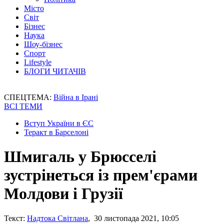
Місто
Світ
Бізнес
Наука
Шоу-бізнес
Спорт
Lifestyle
БЛОГИ ЧИТАЧІВ
СПЕЦТЕМА:
Війна в Ірані
ВСІ ТЕМИ
Вступ України в ЄС
Теракт в Барселоні
Шмигаль у Брюсселі
зустрінеться із прем'єрами
Молдови і Грузії
Текст:
Надтока Світлана
, 30 листопада 2021, 10:05