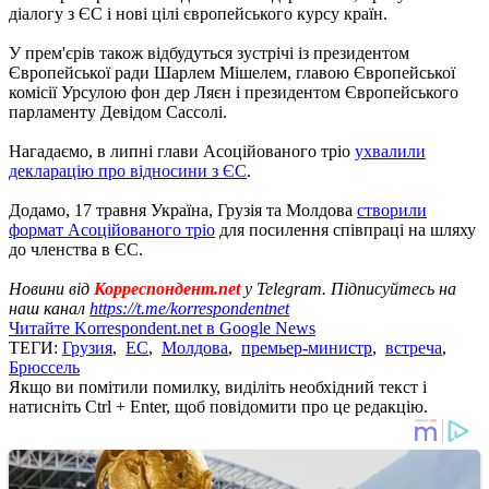
діалогу з ЄС і нові цілі європейського курсу країн.
У прем'єрів також відбудуться зустрічі із президентом
Європейської ради Шарлем Мішелем, главою Європейської
комісії Урсулою фон дер Ляєн і президентом Європейського
парламенту Девідом Сассолі.
Нагадаємо, в липні глави Асоційованого тріо
ухвалили
декларацію про відносини з ЄС
.
Додамо, 17 травня Україна, Грузія та Молдова
створили
формат Асоційованого тріо
для посилення співпраці на шляху
до членства в ЄС.
Новини від
Корреспондент.net
у Telegram. Підписуйтесь на
наш канал
https://t.me/korrespondentnet
Читайте Korrespondent.net в Google News
ТЕГИ:
Грузия
,
ЕС
,
Молдова
,
премьер-министр
,
встреча
,
Брюссель
Якщо ви помітили помилку, виділіть необхідний текст і
натисніть Ctrl + Enter, щоб повідомити про це редакцію.