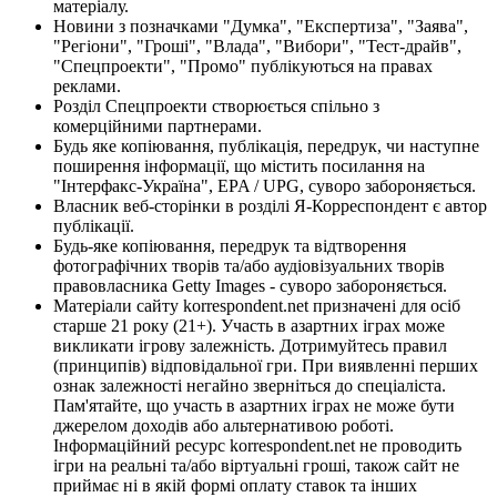
матеріалу.
Новини з позначками "Думка", "Експертиза", "Заява",
"Регіони", "Гроші", "Влада", "Вибори", "Тест-драйв",
"Спецпроекти", "Промо" публікуються на правах
реклами.
Розділ Спецпроекти створюється спільно з
комерційними партнерами.
Будь яке копіювання, публікація, передрук, чи наступне
поширення інформації, що містить посилання на
"Інтерфакс-Україна", EPA / UPG, суворо забороняється.
Власник веб-сторінки в розділі Я-Корреспондент є автор
публікації.
Будь-яке копіювання, передрук та відтворення
фотографічних творів та/або аудіовізуальних творів
правовласника Getty Images - суворо забороняється.
Матеріали сайту korrespondent.net призначені для осіб
старше 21 року (21+). Участь в азартних іграх може
викликати ігрову залежність. Дотримуйтесь правил
(принципів) відповідальної гри. При виявленні перших
ознак залежності негайно зверніться до спеціаліста.
Пам'ятайте, що участь в азартних іграх не може бути
джерелом доходів або альтернативою роботі.
Інформаційний ресурс korrespondent.net не проводить
ігри на реальні та/або віртуальні гроші, також сайт не
приймає ні в якій формі оплату ставок та інших