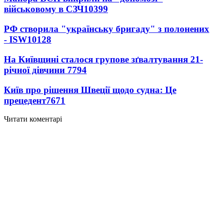
військовому в СЗЧ
10399
РФ створила "українську бригаду" з полонених
- ISW
10128
На Київщині сталося групове зґвалтування 21-
річної дівчини
7794
Київ про рішення Швеції щодо судна: Це
прецедент
7671
Читати коментарі