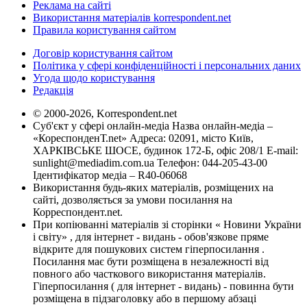
Реклама на сайті
Використання матеріалів korrespondent.net
Правила користування сайтом
Договір користування сайтом
Політика у сфері конфіденційності і персональних даних
Угода щодо користування
Редакція
© 2000-2026, Korrespondent.net
Суб'єкт у сфері онлайн-медіа Назва онлайн-медіа –
«КореспонденТ.net» Адреса: 02091, місто Київ,
ХАРКІВСЬКЕ ШОСЕ, будинок 172-Б, офіс 208/1 E-mail:
sunlight@mediadim.com.ua
Телефон: 044-205-43-00
Ідентифікатор медіа – R40-06068
Використання будь-яких матеріалів, розміщених на
сайті, дозволяється за умови посилання на
Корреспондент.net.
При копіюванні матеріалів зі сторінки « Новини України
і світу» , для інтернет - видань - обов'язкове пряме
відкрите для пошукових систем гіперпосилання .
Посилання має бути розміщена в незалежності від
повного або часткового використання матеріалів.
Гіперпосилання ( для інтернет - видань) - повинна бути
розміщена в підзаголовку або в першому абзаці