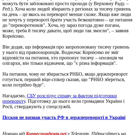
можуть бути заблоковані просто проходи (у Верховну Раду. –
Ред.
). Хоча коли людей збирають у регіонах за тисячу гривень
на день – це якось на переворот менше схоже. Якщо вже люди
не хочуть у перевороті брати участь безкоштовно – це питання
до "переворотників". Хоча, ну зараз погода дуже погана,
може, треба й тисячу давати, щоб люди так змогли", – заявив
Корнієнко.
Він додав, що інформація про запропоновану тисячу гривень
у нього від правоохоронців. Водночас Корнієнко не зміг
відповісти на питання, хто пропонує тисячу – опозиція чи
олігархи, він тільки відзначив, що "є різна інформація".
На питання, чому не збирається РНБО, якщо держпереворот
готується, перший віце-спікер сказав, що "РНБО збереться,
коли потрібно буде".
Нагадаємо,
СБУ розслідує справу за фактом підготовки
перевороту
. Підготовку до нього вели громадяни України і
Росії, стверджують у спецслужбі.
Пєсков не визнав участь РФ в держперевороті в Україні
Новини від
Корреспондент.net
у Telegram. Підписуйтесь на