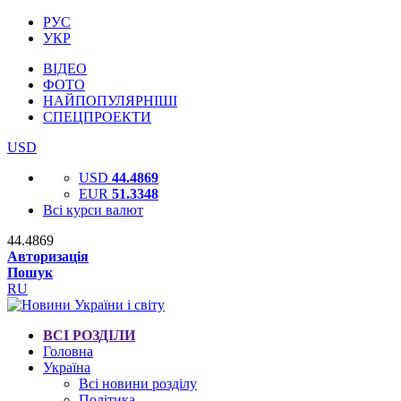
РУС
УКР
ВІДЕО
ФОТО
НАЙПОПУЛЯРНІШІ
СПЕЦПРОЕКТИ
USD
USD
44.4869
EUR
51.3348
Всі курси валют
44.4869
Авторизація
Пошук
RU
ВСІ РОЗДІЛИ
Головна
Україна
Всі новини розділу
Політика