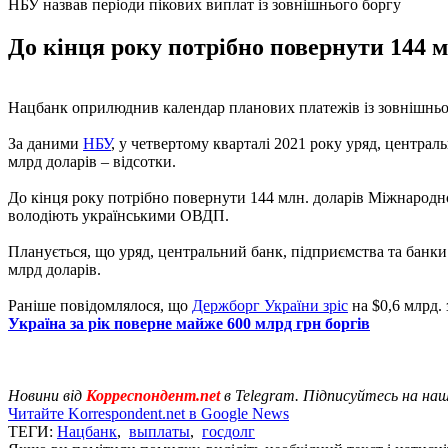
НБУ назвав періоди пікових виплат із зовнішнього боргу
До кінця року потрібно повернути 144 м
Нацбанк оприлюднив календар планових платежів із зовнішньої
За даними
НБУ
, у четвертому кварталі 2021 року уряд, централ
млрд доларів – відсотки.
До кінця року потрібно повернути 144 млн. доларів Міжнародном
володіють українськими ОВДП.
Планується, що уряд, центральний банк, підприємства та банки з
млрд доларів.
Раніше повідомлялося, що
Держборг України зріс
на $0,6 млрд. 
Україна за рік поверне майже 600 млрд грн боргів
Новини від
Корреспондент.net
в Telegram. Підписуйтесь на на
Читайте Korrespondent.net в Google News
ТЕГИ:
Нацбанк
,
выплаты
,
госдолг