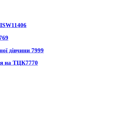
 ISW
11406
769
ної дівчини
7999
ся на ТЦК
7770