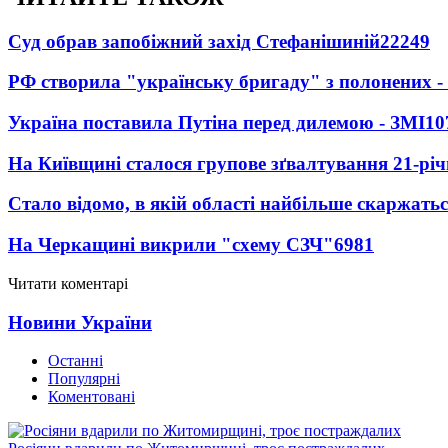
Суд обрав запобіжний захід Стефанішиній
22249
РФ створила "українську бригаду" з полонених -
Україна поставила Путіна перед дилемою - ЗМІ
10
На Київщині сталося групове зґвалтування 21-річ
Стало відомо, в якій області найбільше скаржать
На Черкащині викрили "схему СЗЧ"
6981
Читати коментарі
Новини України
Останні
Популярні
Коментовані