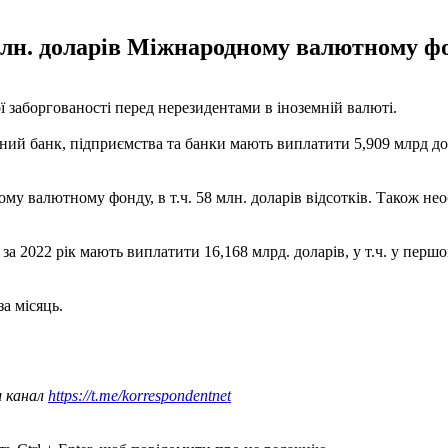
лн. доларів Міжнародному валютному фонду
 заборгованості перед нерезидентами в іноземній валюті.
ьний банк, підприємства та банки мають виплатити 5,909 млрд дол
у валютному фонду, в т.ч. 58 млн. доларів відсотків. Також нео
а 2022 рік мають виплатити 16,168 млрд. доларів, у т.ч. у першом
за місяць.
ш канал
https://t.me/korrespondentnet