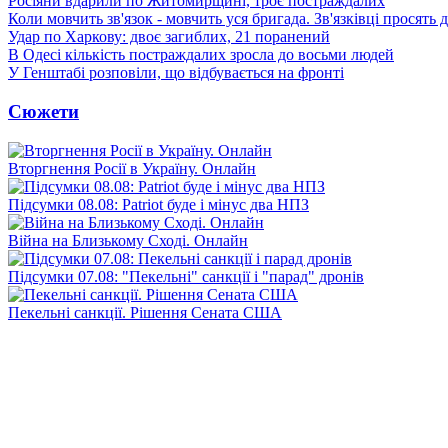
Росіяни вдарили по Житомирщині, троє постраждалих
Коли мовчить зв'язок - мовчить уся бригада. Зв'язківці просять
Удар по Харкову: двоє загиблих, 21 поранений
В Одесі кількість постраждалих зросла до восьми людей
У Генштабі розповіли, що відбувається на фронті
Сюжети
Вторгнення Росії в Україну. Онлайн
Підсумки 08.08: Patriot буде і мінус два НПЗ
Війна на Близькому Сході. Онлайн
Підсумки 07.08: "Пекельні" санкції і "парад" дронів
Пекельні санкції. Рішення Сената США