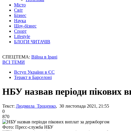
Місто
Світ
Бізнес
Наука
Шоу-бізнес
Спорт
Lifestyle
БЛОГИ ЧИТАЧІВ
СПЕЦТЕМА:
Війна в Ірані
ВСІ ТЕМИ
Вступ України в ЄС
Теракт в Барселоні
НБУ назвав періоди пікових в
Текст:
Людмила Троценко
, 30 листопада 2021, 21:55
0
870
Фото: Пресс-служба НБУ