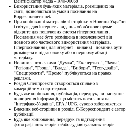
Ідентифікатор медіа – R40-06068
Використання будь-яких матеріалів, розміщених на
сайті, дозволяється за умови посилання на
Корреспондент.net.
При копіюванні матеріалів зі сторінки « Новини України
і світу» , для інтернет - видань - обов'язкове пряме
відкрите для пошукових систем гіперпосилання .
Посилання має бути розміщена в незалежності від
повного або часткового використання матеріалів.
Гіперпосилання ( для інтернет - видань) - повинна бути
розміщена в підзаголовку або в першому абзаці
матеріалу.
Новини з позначками "Думка", "Експертиза", "Заява",
"Регіони", "Гроші", "Влада", "Вибори", "Тест-драйв",
"Спецпроекти", "Промо" публікуються на правах
реклами.
Розділ Спецпроекти створюється спільно з
комерційними партнерами.
Будь яке копіювання, публікація, передрук, чи наступне
поширення інформації, що містить посилання на
"Інтерфакс-Україна", EPA / UPG, суворо забороняється.
Власник веб-сторінки в розділі Я-Корреспондент є автор
публікації.
Будь-яке копіювання, передрук та відтворення
фотографічних творів та/або аудіовізуальних творів