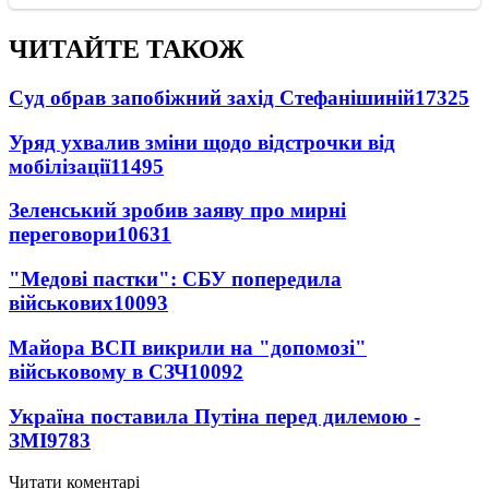
ЧИТАЙТЕ ТАКОЖ
Суд обрав запобіжний захід Стефанішиній
17325
Уряд ухвалив зміни щодо відстрочки від
мобілізації
11495
Зеленський зробив заяву про мирні
переговори
10631
"Медові пастки": СБУ попередила
військових
10093
Майора ВСП викрили на "допомозі"
військовому в СЗЧ
10092
Україна поставила Путіна перед дилемою -
ЗМІ
9783
Читати коментарі