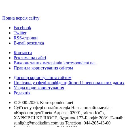
Повна версія сайту
Facebook
Twitter
RSS-стрічки
E-mail розсилка
Контакти
Реклама на сайті
Використання матеріалів korrespondent.net
Правила користування сайтом
Договір користування сайтом
Політика у сфері конфіденційності і персональних даних
Угода щодо користування
Редакція
© 2000-2026, Korrespondent.net
Суб'єкт у сфері онлайн-медіа Назва онлайн-медіа –
«КореспонденТ.net» Адреса: 02091, місто Київ,
ХАРКІВСЬКЕ ШОСЕ, будинок 172-Б, офіс 208/1 E-mail:
sunlight@mediadim.com.ua
Телефон: 044-205-43-00