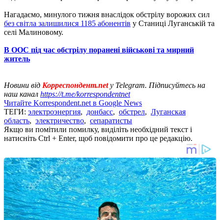
Нагадаємо, минулого тижня внаслідок обстрілу ворожих сил
без світла залишилися 1185 абонентів
у Станиці Луганській та
селі Малиновому.
В ООС під час обстрілу поранені військові та мирний
житель
Новини від
Корреспондент.net
у Telegram. Підписуйтесь на
наш канал
https://t.me/korrespondentnet
Читайте Korrespondent.net в Google News
ТЕГИ:
электроэнергия
,
донбасс
,
обстрел
,
Луганская
область
,
электричество
,
сепаратисты
Якщо ви помітили помилку, виділіть необхідний текст і
натисніть Ctrl + Enter, щоб повідомити про це редакцію.