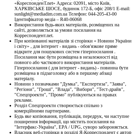
«КореспонденТ.net» Адреса: 02091, місто Київ,
ХАРКІВСЬКЕ ШОСЕ, будинок 172-Б, офіс 208/1 E-mail:
sunlight@mediadim.com.ua
Телефон: 044-205-43-00
Ідентифікатор медіа – R40-06068
Використання будь-яких матеріалів, розміщених на
сайті, дозволяється за умови посилання на
Корреспондент.net.
При копіюванні матеріалів зі сторінки « Новини України
і світу» , для інтернет - видань - обов'язкове пряме
відкрите для пошукових систем гіперпосилання .
Посилання має бути розміщена в незалежності від
повного або часткового використання матеріалів.
Гіперпосилання ( для інтернет - видань) - повинна бути
розміщена в підзаголовку або в першому абзаці
матеріалу.
Новини з позначками "Думка", "Експертиза", "Заява",
"Регіони", "Гроші", "Влада", "Вибори", "Тест-драйв",
"Спецпроекти", "Промо" публікуються на правах
реклами.
Розділ Спецпроекти створюється спільно з
комерційними партнерами.
Будь яке копіювання, публікація, передрук, чи наступне
поширення інформації, що містить посилання на
"Інтерфакс-Україна", EPA / UPG, суворо забороняється.
Власник веб-сторінки в розділі Я-Корреспондент є автор