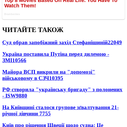
ЧИТАЙТЕ ТАКОЖ
Суд обрав запобіжний захід Стефанішиній
22049
Україна поставила Путіна перед дилемою -
ЗМІ
10566
Майора ВСП викрили на "допомозі"
військовому в СЗЧ
10395
РФ створила "українську бригаду" з полонених
- ISW
9880
На Київщині сталося групове зґвалтування 21-
річної дівчини
7755
Київ про рішення Швеції щодо судна: Це