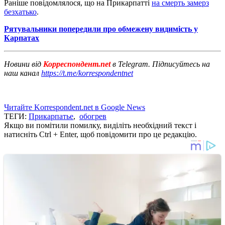
Раніше повідомлялося, що на Прикарпатті
на смерть замерз
безхатько
.
Рятувальники попередили про обмежену видимість у
Карпатах
Новини від
Корреспондент.net
в Telegram. Підписуйтесь на
наш канал
https://t.me/korrespondentnet
Читайте Korrespondent.net в Google News
ТЕГИ:
Прикарпатье
,
обогрев
Якщо ви помітили помилку, виділіть необхідний текст і
натисніть Ctrl + Enter, щоб повідомити про це редакцію.