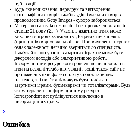
публікації.
Будь-яке копіювання, передрук та відтворення
фотографічних творів та/або аудіовізуальних творів
правовласника Getty Images - суворо забороняється.
Матеріали сайту korrespondent.net призначені для осіб
старше 21 року (21+). Участь в азартних іграх може
викликати ігрову залежність. Дотримуйтесь правил
(принципів) відповідальної гри. При виявленні перших
ознак залежності негайно зверніться до спеціаліста.
Пам'ятайте, що участь в азартних іграх не може бути
джерелом доходів або альтернативою роботі.
Інформаційний ресурс korrespondent.net не проводить
ігри на реальні та/або віртуальні гроші, також сайт не
приймає ні в якій формі оплату ставок та інших
платежів, які пов’язані/можуть бути пов’язані з
азартними іграми, букмекерами чи тоталізаторами. Будь-
які матеріали на інформаційному ресурсі
korrespondent.net публікуються виключно в
інформаційних цілях.
X
Ошибка