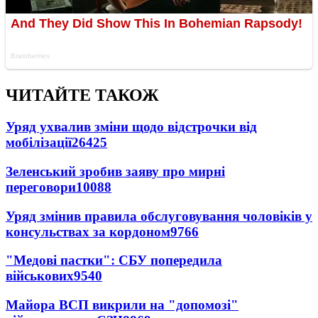
ЧИТАЙТЕ ТАКОЖ
Уряд ухвалив зміни щодо відстрочки від
мобілізації
26425
Зеленський зробив заяву про мирні
переговори
10088
Уряд змінив правила обслуговування чоловіків у
консульствах за кордоном
9766
"Медові пастки": СБУ попередила
військових
9540
Майора ВСП викрили на "допомозі"