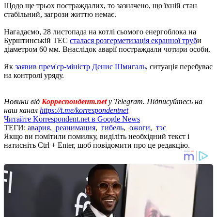
Щодо ще трьох постраждалих, то зазначено, що їхній стан
стабільний, загрози життю немає.
Нагадаємо, 28 листопада на котлі сьомого енергоблока на
Бурштинській ТЕС
сталася розгерметизація екранної труб
и
діаметром 60 мм. Внаслідок аварії постраждали чотири особи.
Як
заявив прем'єр-міністр Денис Шмигаль
, ситуація перебуває
на контролі уряду.
Новини від
Корреспондент.net
у Telegram. Підписуйтесь на
наш канал
https://t.me/korrespondentnet
Читайте Korrespondent.net в Google News
ТЕГИ:
авария
,
реанимация
,
гибель
,
ожоги
,
тэс
Якщо ви помітили помилку, виділіть необхідний текст і
натисніть Ctrl + Enter, щоб повідомити про це редакцію.