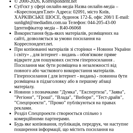
© 2000-2026, Korrespondent.net
Суб'єкт у сфері онлайн-медіа Назва онлайн-медіа –
«КореспонденТ.net» Адреса: 02091, місто Київ,
ХАРКІВСЬКЕ ШОСЕ, будинок 172-Б, офіс 208/1 E-mail:
sunlight@mediadim.com.ua
Телефон: 044-205-43-00
Ідентифікатор медіа – R40-06068
Використання будь-яких матеріалів, розміщених на
сайті, дозволяється за умови посилання на
Корреспондент.net.
При копіюванні матеріалів зі сторінки « Новини України
і світу» , для інтернет - видань - обов'язкове пряме
відкрите для пошукових систем гіперпосилання .
Посилання має бути розміщена в незалежності від
повного або часткового використання матеріалів.
Гіперпосилання ( для інтернет - видань) - повинна бути
розміщена в підзаголовку або в першому абзаці
матеріалу.
Новини з позначками "Думка", "Експертиза", "Заява",
"Регіони", "Гроші", "Влада", "Вибори", "Тест-драйв",
"Спецпроекти", "Промо" публікуються на правах
реклами.
Розділ Спецпроекти створюється спільно з
комерційними партнерами.
Будь яке копіювання, публікація, передрук, чи наступне
поширення інформації, що містить посилання на