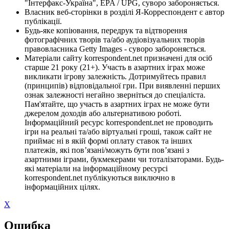
"Інтерфакс-Україна", EPA / UPG, суворо забороняється.
Власник веб-сторінки в розділі Я-Корреспондент є автор
публікації.
Будь-яке копіювання, передрук та відтворення
фотографічних творів та/або аудіовізуальних творів
правовласника Getty Images - суворо забороняється.
Матеріали сайту korrespondent.net призначені для осіб
старше 21 року (21+). Участь в азартних іграх може
викликати ігрову залежність. Дотримуйтесь правил
(принципів) відповідальної гри. При виявленні перших
ознак залежності негайно зверніться до спеціаліста.
Пам'ятайте, що участь в азартних іграх не може бути
джерелом доходів або альтернативою роботі.
Інформаційний ресурс korrespondent.net не проводить
ігри на реальні та/або віртуальні гроші, також сайт не
приймає ні в якій формі оплату ставок та інших
платежів, які пов’язані/можуть бути пов’язані з
азартними іграми, букмекерами чи тоталізаторами. Будь-
які матеріали на інформаційному ресурсі
korrespondent.net публікуються виключно в
інформаційних цілях.
X
Ошибка