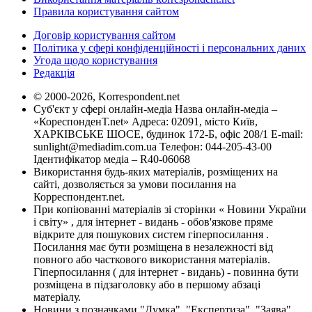
Правила користування сайтом
Договір користування сайтом
Політика у сфері конфіденційності і персональних даних
Угода щодо користування
Редакція
© 2000-2026, Korrespondent.net
Суб'єкт у сфері онлайн-медіа Назва онлайн-медіа –
«КореспонденТ.net» Адреса: 02091, місто Київ,
ХАРКІВСЬКЕ ШОСЕ, будинок 172-Б, офіс 208/1 E-mail:
sunlight@mediadim.com.ua
Телефон: 044-205-43-00
Ідентифікатор медіа – R40-06068
Використання будь-яких матеріалів, розміщених на
сайті, дозволяється за умови посилання на
Корреспондент.net.
При копіюванні матеріалів зі сторінки « Новини України
і світу» , для інтернет - видань - обов'язкове пряме
відкрите для пошукових систем гіперпосилання .
Посилання має бути розміщена в незалежності від
повного або часткового використання матеріалів.
Гіперпосилання ( для інтернет - видань) - повинна бути
розміщена в підзаголовку або в першому абзаці
матеріалу.
Новини з позначками "Думка", "Експертиза", "Заява",