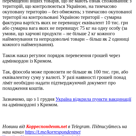
переміщенні інших товарів, що не мають ознак споживання: з
територій, що контролюються Україною, на тимчасово
окуповану територію – без обмежень; з тимчасово окупованої
території на контрольовані Україною території – сумарна
фактурна вартість яких не перевищує еквівалент 10 тис. грн
або сумарна вага яких не перевищує 75 кг на одну особу (за
умови, що харчові продукти – не більше 2 кг кожного
найменування та непродовольчі товари – більш як 2 одиниці
кожного найменування).
Також наказ регулює порядок перевезення грошей через
адмінкордон із Кримом.
Так, фізособа може провозити не більше як 100 тис. грн, або
еквівалентну суму у валюті. У разі наявності грошей понад
ліміт необхідно надати підтверджуючий документ про
походження коштів.
Зазначимо, що з 1 грудня
Україна відкрила пункти вакцинації
на адмінкордоні з Кримом.
Новини від
Корреспондент.net
в Telegram. Підписуйтесь на
наш канал
https://t.me/korrespondentnet