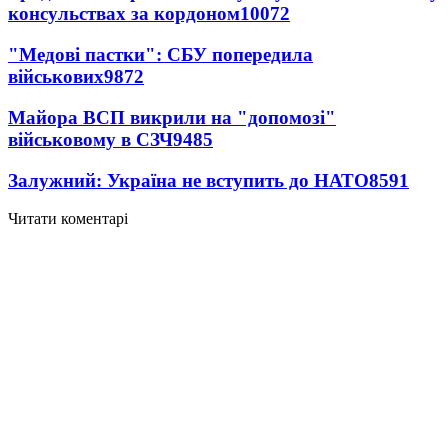
консульствах за кордоном
10072
"Медові пастки": СБУ попередила
військових
9872
Майора ВСП викрили на "допомозі"
військовому в СЗЧ
9485
Залужний: Україна не вступить до НАТО
8591
Читати коментарі