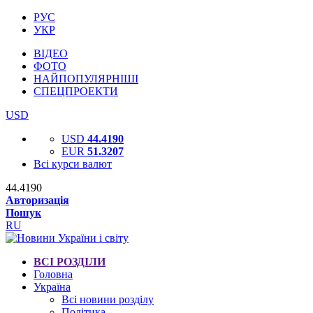
РУС
УКР
ВІДЕО
ФОТО
НАЙПОПУЛЯРНІШІ
СПЕЦПРОЕКТИ
USD
USD
44.4190
EUR
51.3207
Всі курси валют
44.4190
Авторизація
Пошук
RU
ВСІ РОЗДІЛИ
Головна
Україна
Всі новини розділу
Політика