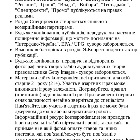
"Регіони", "Гроші", "Влада", "Вибори", "Тест-драйв",
"Спецпроекти", "Промо" публікуються на правах
реклами.
Розділ Спецпроекти створюється спільно з
комерційними партнерами.
Будь яке копіювання, публікація, передрук, чи наступне
поширення інформації, що містить посилання на
"Інтерфакс-Україна", EPA / UPG, суворо забороняється.
Власник веб-сторінки в розділі Я-Корреспондент є автор
публікації.
Будь-яке копіювання, передрук та відтворення
фотографічних творів та/або аудіовізуальних творів
правовласника Getty Images - суворо забороняється.
Матеріали сайту korrespondent.net призначені для осіб
старше 21 року (21+). Участь в азартних іграх може
викликати ігрову залежність. Дотримуйтесь правил
(принципів) відповідальної гри. При виявленні перших
ознак залежності негайно зверніться до спеціаліста.
Пам'ятайте, що участь в азартних іграх не може бути
джерелом доходів або альтернативою роботі.
Інформаційний ресурс korrespondent.net не проводить
ігри на реальні та/або віртуальні гроші, також сайт не
приймає ні в якій формі оплату ставок та інших
платежів, які пов’язані/можуть бути пов’язані з
азартними іграми, букмекерами чи тоталізаторами. Будь-