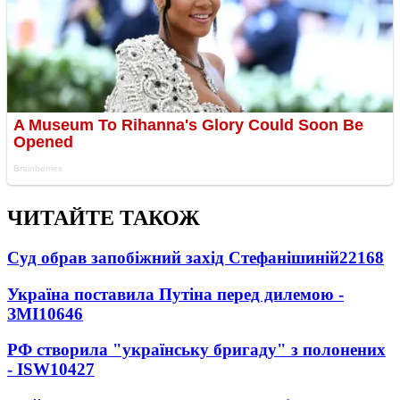
ЧИТАЙТЕ ТАКОЖ
Суд обрав запобіжний захід Стефанішиній
22168
Україна поставила Путіна перед дилемою -
ЗМІ
10646
РФ створила "українську бригаду" з полонених
- ISW
10427