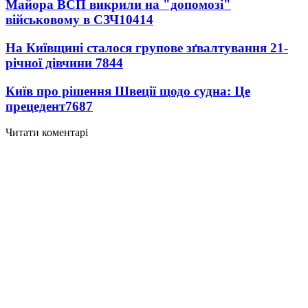
Майора ВСП викрили на "допомозі"
військовому в СЗЧ
10414
На Київщині сталося групове зґвалтування 21-
річної дівчини
7844
Київ про рішення Швеції щодо судна: Це
прецедент
7687
Читати коментарі