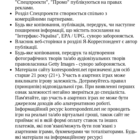
"Спецпроекти", "Промо" публікуються на правах
реклами.
Розділ Спецпроекти створюється спільно з
комерційними партнерами.
Будь яке копіювання, публікація, передрук, чи наступне
поширення інформації, що містить посилання на
"Інтерфакс-Україна", EPA / UPG, суворо забороняється.
Власник веб-сторінки в розділі Я-Корреспондент є автор
публікації.
Будь-яке копіювання, передрук та відтворення
фотографічних творів та/або аудіовізуальних творів
правовласника Getty Images - суворо забороняється.
Матеріали сайту korrespondent.net призначені для осіб
старше 21 року (21+). Участь в азартних іграх може
викликати ігрову залежність. Дотримуйтесь правил
(принципів) відповідальної гри. При виявленні перших
ознак залежності негайно зверніться до спеціаліста.
Пам'ятайте, що участь в азартних іграх не може бути
джерелом доходів або альтернативою роботі.
Інформаційний ресурс korrespondent.net не проводить
ігри на реальні та/або віртуальні гроші, також сайт не
приймає ні в якій формі оплату ставок та інших
платежів, які пов’язані/можуть бути пов’язані з
азартними іграми, букмекерами чи тоталізаторами. Будь-
які матеріали на інформаційному ресурсі