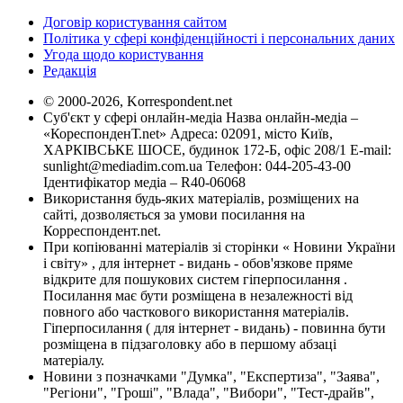
Договір користування сайтом
Політика у сфері конфіденційності і персональних даних
Угода щодо користування
Редакція
© 2000-2026, Korrespondent.net
Суб'єкт у сфері онлайн-медіа Назва онлайн-медіа –
«КореспонденТ.net» Адреса: 02091, місто Київ,
ХАРКІВСЬКЕ ШОСЕ, будинок 172-Б, офіс 208/1 E-mail:
sunlight@mediadim.com.ua
Телефон: 044-205-43-00
Ідентифікатор медіа – R40-06068
Використання будь-яких матеріалів, розміщених на
сайті, дозволяється за умови посилання на
Корреспондент.net.
При копіюванні матеріалів зі сторінки « Новини України
і світу» , для інтернет - видань - обов'язкове пряме
відкрите для пошукових систем гіперпосилання .
Посилання має бути розміщена в незалежності від
повного або часткового використання матеріалів.
Гіперпосилання ( для інтернет - видань) - повинна бути
розміщена в підзаголовку або в першому абзаці
матеріалу.
Новини з позначками "Думка", "Експертиза", "Заява",
"Регіони", "Гроші", "Влада", "Вибори", "Тест-драйв",