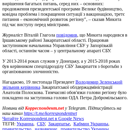
вирішення багатьох питань, серед них – основних:
продовження президентської програми Велике будівництво,
ковідна проблема і покращення ситуації з вакцинацією, третє
питання – економічний розвиток регіону", – сказав Микита
під час виступу перед міністрами.
Журналіст Віталій Глагола
повідомив
, що Микита народився в
Іршавському районі Закарпатської області. Працював
заступником начальника Управління СБУ у Запорізькій
області, останнім часом – у центральному апараті СБУ.
У 2013-2014 роках служив у Донецьку, а у 2015-2018 роках
був керівником спецпідрозділу СБУ Закарпаття з боротьби з
організованою злочинністю.
Нагадаємо, 19 листопада Президент
Володимир Зеленський
звільнив керівника
Закарпатської облдержадміністрації
Анатолія Полоскова. Тимчасові обов'язки голови регіону було
покладено на заступника голови ОДА Петра Добромільського.
Новини від
Корреспондент.net
у Telegram. Підписуйтесь на
наш канал
https://t.me/korrespondentnet
Читайте Korrespondent.net в Google News
ТЕГИ:
Украина
,
СБУ
,
Закарпатье
,
Кабмин Украины
,
правительство
,
назначение
,
правительство Украины