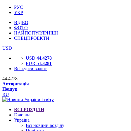
РУС
УКР
ВІДЕО
ФОТО
НАЙПОПУЛЯРНІШІ
СПЕЦПРОЕКТИ
USD
USD
44.4278
EUR
51.3281
Всі курси валют
44.4278
Авторизація
Пошук
RU
ВСІ РОЗДІЛИ
Головна
Україна
Всі новини розділу
Політика