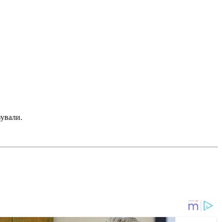
зували.