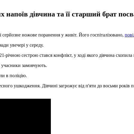
 напоїв дівчина та її старший брат посв
і серйозне ножове поранення у живіт. Його госпіталізовано,
пов
ади увечері у середу.
-річною сестрою стався конфлікт, у ході якого дівчина схопила н
її учасники замовчують.
ли в поліцію.
ного ушкодження. Дівчині загрожує від п'яти до восьми років п