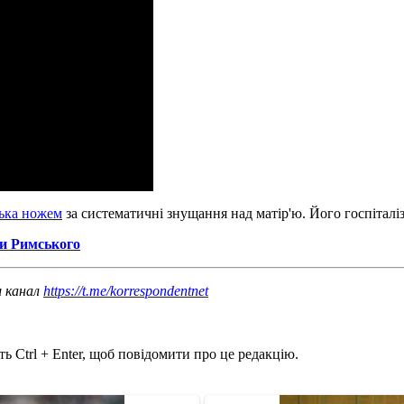
тька ножем
за систематичні знущання над матір'ю. Його госпіталі
пи Римського
ш канал
https://t.me/korrespondentnet
ь Ctrl + Enter, щоб повідомити про це редакцію.