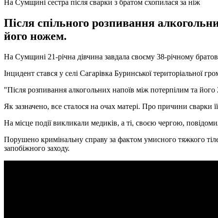
На Сумщині сестра після сварки з братом схопилася за ніж
Після спільного розпивання алкогольних
його ножем.
На Сумщині 21-річна дівчина завдала своєму 38-річному братов
Інцидент стався у селі Сагарівка Буринської територіальної гром
"Після розпивання алкогольних напоїв між потерпілим та його 21
Як зазначено, все сталося на очах матері. Про причини сварки 
На місце події викликали медиків, а ті, своєю чергою, повідоми
Порушено кримінальну справу за фактом умисного тяжкого тілес
запобіжного заходу.