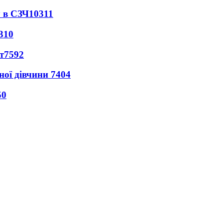
 в СЗЧ
10311
310
т
7592
ної дівчини
7404
50