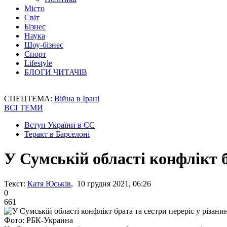
Місто
Світ
Бізнес
Наука
Шоу-бізнес
Спорт
Lifestyle
БЛОГИ ЧИТАЧІВ
СПЕЦТЕМА:
Війна в Ірані
ВСІ ТЕМИ
Вступ України в ЄС
Теракт в Барселоні
У Сумській області конфлікт б
Текст:
Катя Юськів
, 10 грудня 2021, 06:26
0
661
Фото: РБК-Украина