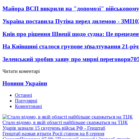
Майора ВСП викрили на "допомозі" військовому
Україна поставила Путіна перед дилемою - ЗМІ
10
Київ про рішення Швеції щодо судна: Це прецеден
На Київщині сталося групове зґвалтування 21-річ
Зеленський зробив заяву про мирні переговори
70
Читати коментарі
Новини України
Останні
Популярні
Коментовані
Стало відомо, в якій області найбільше скаржаться на ТЦК
Ударів зазнали 15 скупчень військ РФ - Генштаб
Генштаб назвав втрати Росії станом на 8 серпня