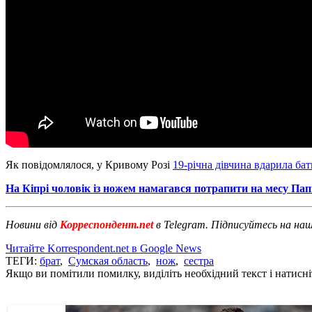
Як повідомлялося, у Кривому Розі
19-річна дівчина вдарила ба
На Кіпрі чоловік із ножем намагався потрапити на месу Па
Новини від
Корреспондент.net
в Telegram. Підписуйтесь на на
Читайте Korrespondent.net в Google News
ТЕГИ:
брат
,
Сумская область
,
нож
,
сестра
Якщо ви помітили помилку, виділіть необхідний текст і натисніт