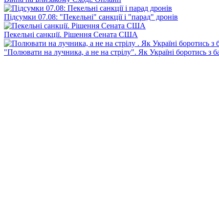
Підсумки 07.08: "Пекельні" санкції і "парад" дронів
Пекельні санкції. Рішення Сената США
"Полювати на лучника, а не на стрілу". Як Україні боротись з 