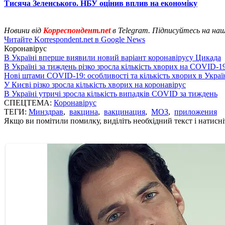
Тисяча Зеленського. НБУ оцінив вплив на економіку
Новини від
Корреспондент.net
в Telegram. Підписуйтесь на на
Читайте Korrespondent.net в Google News
Коронавірус
В Україні вперше виявили новий варіант коронавірусу Цикада
В Україні за тиждень різко зросла кількість хворих на COVID-1
Нові штами COVID-19: особливості та кількість хворих в Украї
У Києві різко зросла кількість хворих на коронавірус
В Україні утричі зросла кількість випадків COVID за тиждень
СПЕЦТЕМА:
Коронавірус
ТЕГИ:
Минздрав
,
вакцина
,
вакцинация
,
МОЗ
,
приложения
Якщо ви помітили помилку, виділіть необхідний текст і натисніт