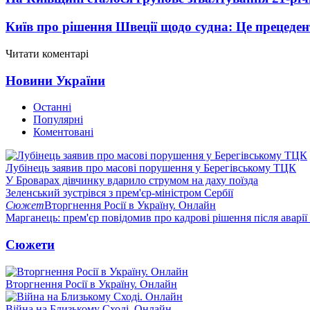
Київ про рішення Швеції щодо судна: Це прецеден
Читати коментарі
Новини України
Останні
Популярні
Коментовані
Лубінець заявив про масові порушення у Берегівському ТЦК
У Броварах дівчинку вдарило струмом на даху поїзда
Зеленський зустрівся з прем'єр-міністром Сербії
Сюжет
Вторгнення Росії в Україну. Онлайн
Марганець: прем'єр повідомив про кадрові рішення після аварії
Сюжети
Вторгнення Росії в Україну. Онлайн
Війна на Близькому Сході. Онлайн