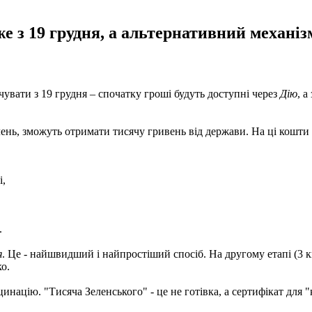
же з 19 грудня, а альтернативний механі
вати з 19 грудня – спочатку гроші будуть доступні через
Дію
, а
ень, зможуть отримати тисячу гривень від держави. На ці кошти
і,
.
я
. Це - найшвидший і найпростіший спосіб. На другому етапі (3 
о.
цинацію. "Тисяча Зеленського" - це не готівка, а сертифікат для 