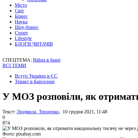
Місто
Світ
Бізнес
Наука
Шоу-бізнес
Спорт
Lifestyle
БЛОГИ ЧИТАЧІВ
СПЕЦТЕМА:
Війна в Ірані
ВСІ ТЕМИ
Вступ України в ЄС
Теракт в Барселоні
У МОЗ розповіли, як отримат
Текст:
Людмила Троценко
, 10 грудня 2021, 11:48
0
874
Фото: pixabay.com