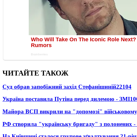
ЧИТАЙТЕ ТАКОЖ
Суд обрав запобіжний захід Стефанішиній
22104
Україна поставила Путіна перед дилемою - ЗМІ
10
Майора ВСП викрили на "допомозі" військовому
РФ створила "українську бригаду" з полонених -
На Київщині сталося групове зґвалтування 21-річ