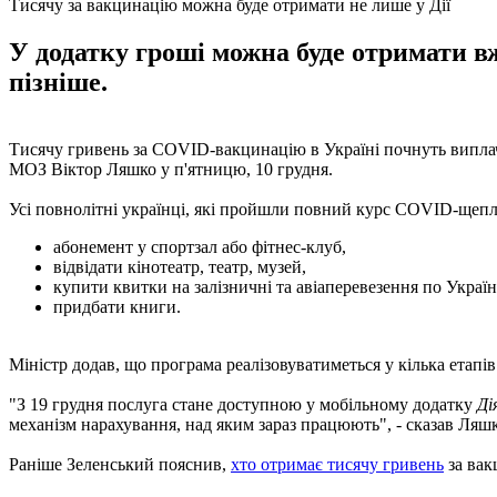
Тисячу за вакцинацію можна буде отримати не лише у Дії
У додатку гроші можна буде отримати в
пізніше.
Тисячу гривень за COVID-вакцинацію в Україні почнуть виплачу
МОЗ Віктор Ляшко у п'ятницю, 10 грудня.
Усі повнолітні українці, які пройшли повний курс COVID-щепл
абонемент у спортзал або фітнес-клуб,
відвідати кінотеатр, театр, музей,
купити квитки на залізничні та авіаперевезення по Україн
придбати книги.
Міністр додав, що програма реалізовуватиметься у кілька етапів
"З 19 ​​грудня послуга стане доступною у мобільному додатку
Ді
механізм нарахування, над яким зараз працюють", - сказав Ляшк
Раніше Зеленський пояснив,
хто отримає тисячу гривень
за вак