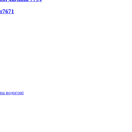
т
7671
 на водогоні