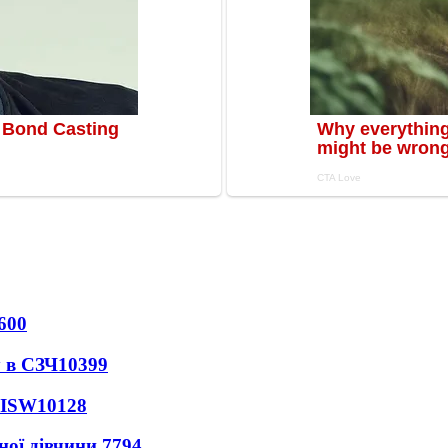
600
 в СЗЧ
10399
 ISW
10128
ної дівчини
7794