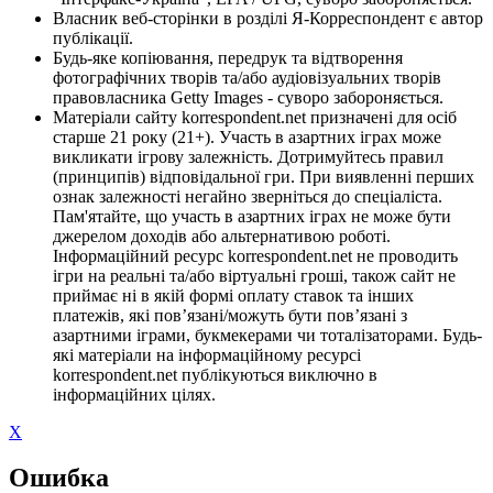
Власник веб-сторінки в розділі Я-Корреспондент є автор
публікації.
Будь-яке копіювання, передрук та відтворення
фотографічних творів та/або аудіовізуальних творів
правовласника Getty Images - суворо забороняється.
Матеріали сайту korrespondent.net призначені для осіб
старше 21 року (21+). Участь в азартних іграх може
викликати ігрову залежність. Дотримуйтесь правил
(принципів) відповідальної гри. При виявленні перших
ознак залежності негайно зверніться до спеціаліста.
Пам'ятайте, що участь в азартних іграх не може бути
джерелом доходів або альтернативою роботі.
Інформаційний ресурс korrespondent.net не проводить
ігри на реальні та/або віртуальні гроші, також сайт не
приймає ні в якій формі оплату ставок та інших
платежів, які пов’язані/можуть бути пов’язані з
азартними іграми, букмекерами чи тоталізаторами. Будь-
які матеріали на інформаційному ресурсі
korrespondent.net публікуються виключно в
інформаційних цілях.
X
Ошибка