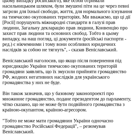
цьому випадку російського), яке особи отримали
насильницьким шляхом, були змушені піти на це через певні
загрози для їхньої свободи, життя, для нормального існування
на тимчасово окупованих територіях. Ми вважаємо, що ці дії
[Росії] порушують міжнародні стандарти в галузі прав
людини, Загальну декларацію прав людини, Конвенцію про
захист прав людини та основних свобод. Тобто в цьому
випадку, на наш погляд, ці документи (російські паспорти -
ред.) є нікчемними і тому вони особливих юридичних
наслідків за собою не тягнуть", - сказав Веніславський.
Веніславський наголосив, що якщо після повернення під
юрисдикцію України тимчасово окупованих територій
громадяни заявлять, що їх змусили прийняти громадянство
РФ, жодних негативних наслідків для українського
громадянства у них не буде.
Він також зазначив, що у базовому законопроекті про
множинне громадянство, подане президентом до парламенту,
чітко сказано, що не може бути подвійного громадянства з
країною-окупантом, країною-агресором.
"Тобто не може мати громадянин України одночасно
громадянство Російської Федерації", – резюмував
Веніславський.