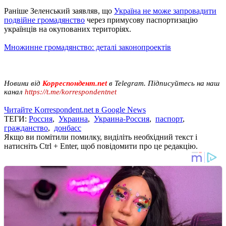
Раніше Зеленський заявляв, що
Україна не може запровадити
подвійне громадянство
через примусову паспортизацію
українців на окупованих територіях.
Множинне громадянство: деталі законопроектів
Новини від
Корреспондент.net
в Telegram. Підписуйтесь на наш
канал
https://t.me/korrespondentnet
Читайте Korrespondent.net в Google News
ТЕГИ:
Россия
,
Украина
,
Украина-Россия
,
паспорт
,
гражданство
,
донбасс
Якщо ви помітили помилку, виділіть необхідний текст і
натисніть Ctrl + Enter, щоб повідомити про це редакцію.