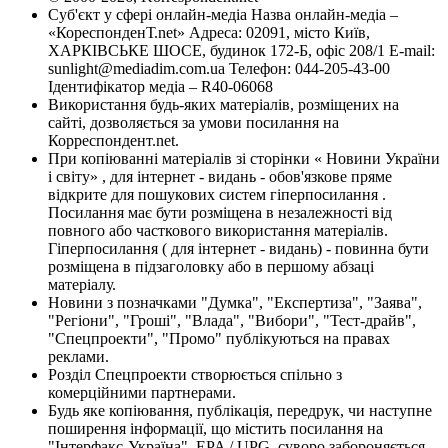
Суб'єкт у сфері онлайн-медіа Назва онлайн-медіа –
«КореспонденТ.net» Адреса: 02091, місто Київ,
ХАРКІВСЬКЕ ШОСЕ, будинок 172-Б, офіс 208/1 E-mail:
sunlight@mediadim.com.ua
Телефон: 044-205-43-00
Ідентифікатор медіа – R40-06068
Використання будь-яких матеріалів, розміщених на
сайті, дозволяється за умови посилання на
Корреспондент.net.
При копіюванні матеріалів зі сторінки « Новини України
і світу» , для інтернет - видань - обов'язкове пряме
відкрите для пошукових систем гіперпосилання .
Посилання має бути розміщена в незалежності від
повного або часткового використання матеріалів.
Гіперпосилання ( для інтернет - видань) - повинна бути
розміщена в підзаголовку або в першому абзаці
матеріалу.
Новини з позначками "Думка", "Експертиза", "Заява",
"Регіони", "Гроші", "Влада", "Вибори", "Тест-драйв",
"Спецпроекти", "Промо" публікуються на правах
реклами.
Розділ Спецпроекти створюється спільно з
комерційними партнерами.
Будь яке копіювання, публікація, передрук, чи наступне
поширення інформації, що містить посилання на
"Інтерфакс-Україна", EPA / UPG, суворо забороняється.