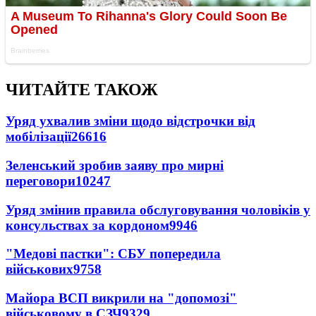
ЧИТАЙТЕ ТАКОЖ
Уряд ухвалив зміни щодо відстрочки від
мобілізації
26616
Зеленський зробив заяву про мирні
переговори
10247
Уряд змінив правила обслуговування чоловіків у
консульствах за кордоном
9946
"Медові пастки": СБУ попередила
військових
9758
Майора ВСП викрили на "допомозі"
військовому в СЗЧ
9329