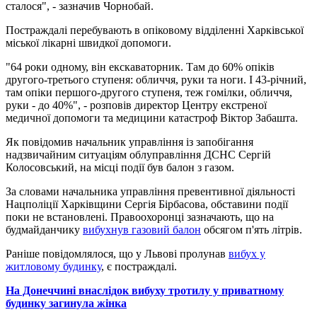
сталося", - зазначив Чорнобай.
Постраждалі перебувають в опіковому відділенні Харківської
міської лікарні швидкої допомоги.
"64 роки одному, він екскаваторник. Там до 60% опіків
другого-третього ступеня: обличчя, руки та ноги. І 43-річний,
там опіки першого-другого ступеня, теж гомілки, обличчя,
руки - до 40%", - розповів директор Центру екстреної
медичної допомоги та медицини катастроф Віктор Забашта.
Як повідомив начальник управління із запобігання
надзвичайним ситуаціям облуправління ДСНС Сергій
Колосовський, на місці події був балон з газом.
За словами начальника управління превентивної діяльності
Нацполіції Харківщини Сергія Бірбасова, обставини події
поки не встановлені. Правоохоронці зазначають, що на
будмайданчику
вибухнув газовий балон
обсягом п'ять літрів.
Раніше повідомлялося, що у Львові пролунав
вибух у
житловому будинку
, є постраждалі.
На Донеччині внаслідок вибуху тротилу у приватному
будинку загинула жінка