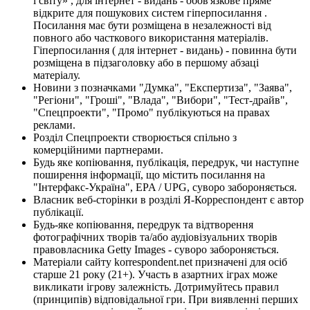
і світу» , для інтернет - видань - обов'язкове пряме
відкрите для пошукових систем гіперпосилання .
Посилання має бути розміщена в незалежності від
повного або часткового використання матеріалів.
Гіперпосилання ( для інтернет - видань) - повинна бути
розміщена в підзаголовку або в першому абзаці
матеріалу.
Новини з позначками "Думка", "Експертиза", "Заява",
"Регіони", "Гроші", "Влада", "Вибори", "Тест-драйв",
"Спецпроекти", "Промо" публікуються на правах
реклами.
Розділ Спецпроекти створюється спільно з
комерційними партнерами.
Будь яке копіювання, публікація, передрук, чи наступне
поширення інформації, що містить посилання на
"Інтерфакс-Україна", EPA / UPG, суворо забороняється.
Власник веб-сторінки в розділі Я-Корреспондент є автор
публікації.
Будь-яке копіювання, передрук та відтворення
фотографічних творів та/або аудіовізуальних творів
правовласника Getty Images - суворо забороняється.
Матеріали сайту korrespondent.net призначені для осіб
старше 21 року (21+). Участь в азартних іграх може
викликати ігрову залежність. Дотримуйтесь правил
(принципів) відповідальної гри. При виявленні перших