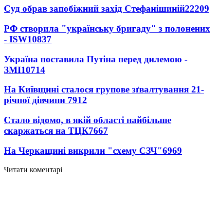
Суд обрав запобіжний захід Стефанішиній
22209
РФ створила "українську бригаду" з полонених
- ISW
10837
Україна поставила Путіна перед дилемою -
ЗМІ
10714
На Київщині сталося групове зґвалтування 21-
річної дівчини
7912
Стало відомо, в якій області найбільше
скаржаться на ТЦК
7667
На Черкащині викрили "схему СЗЧ"
6969
Читати коментарі