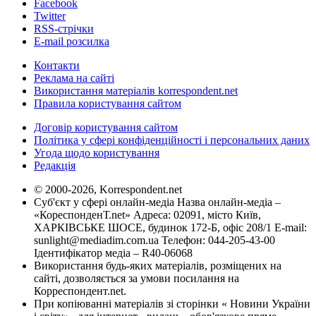
Facebook
Twitter
RSS-стрічки
E-mail розсилка
Контакти
Реклама на сайті
Використання матеріалів korrespondent.net
Правила користування сайтом
Договір користування сайтом
Політика у сфері конфіденційності і персональних даних
Угода щодо користування
Редакція
© 2000-2026, Korrespondent.net
Суб'єкт у сфері онлайн-медіа Назва онлайн-медіа –
«КореспонденТ.net» Адреса: 02091, місто Київ,
ХАРКІВСЬКЕ ШОСЕ, будинок 172-Б, офіс 208/1 E-mail:
sunlight@mediadim.com.ua
Телефон: 044-205-43-00
Ідентифікатор медіа – R40-06068
Використання будь-яких матеріалів, розміщених на
сайті, дозволяється за умови посилання на
Корреспондент.net.
При копіюванні матеріалів зі сторінки « Новини України