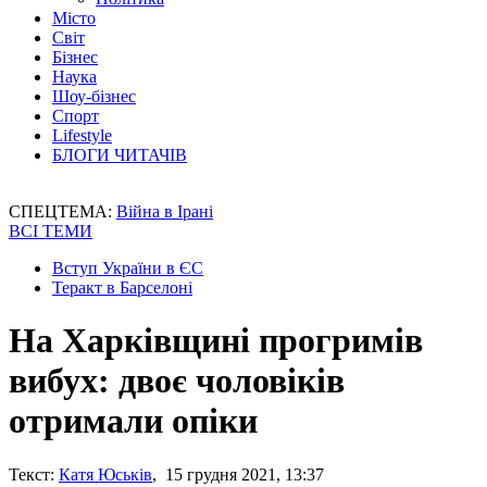
Місто
Світ
Бізнес
Наука
Шоу-бізнес
Спорт
Lifestyle
БЛОГИ ЧИТАЧІВ
СПЕЦТЕМА:
Війна в Ірані
ВСІ ТЕМИ
Вступ України в ЄС
Теракт в Барселоні
На Харківщині прогримів
вибух: двоє чоловіків
отримали опіки
Текст:
Катя Юськів
, 15 грудня 2021, 13:37