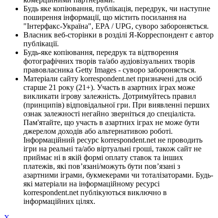
Будь яке копіювання, публікація, передрук, чи наступне
поширення інформації, що містить посилання на
"Інтерфакс-Україна", EPA / UPG, суворо забороняється.
Власник веб-сторінки в розділі Я-Корреспондент є автор
публікації.
Будь-яке копіювання, передрук та відтворення
фотографічних творів та/або аудіовізуальних творів
правовласника Getty Images - суворо забороняється.
Матеріали сайту korrespondent.net призначені для осіб
старше 21 року (21+). Участь в азартних іграх може
викликати ігрову залежність. Дотримуйтесь правил
(принципів) відповідальної гри. При виявленні перших
ознак залежності негайно зверніться до спеціаліста.
Пам'ятайте, що участь в азартних іграх не може бути
джерелом доходів або альтернативою роботі.
Інформаційний ресурс korrespondent.net не проводить
ігри на реальні та/або віртуальні гроші, також сайт не
приймає ні в якій формі оплату ставок та інших
платежів, які пов’язані/можуть бути пов’язані з
азартними іграми, букмекерами чи тоталізаторами. Будь-
які матеріали на інформаційному ресурсі
korrespondent.net публікуються виключно в
інформаційних цілях.
X