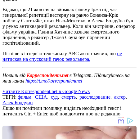
Відомо, що 21 жовтня на зйомках фільму Іржа під час
генеральної репетиції вестерну на ранчо Бонанза-Крік
поблизу Санта-Фе, штат Нью-Мексико, в Алека Болдуїна був
у руках антикварний револьвер. Коли він вистрілив, оператор
фільму українка Галина Хатчинс зазнала смертельного
поранення, а режисер Джоел Соуза був поранений і
госпіталізований.
Пізніше в інтерв'ю телеканалу ABC актор заявив, що
не
натискав на спусковий гачок револьвера.
Новини від
Корреспондент.net
в Telegram. Підписуйтесь на
наш канал
https://t.me/korrespondentnet
Читайте Korrespondent.net в Google News
ТЕГИ:
фильм
,
США
,
суд
,
смерть
,
расследование
,
актер
,
Алек Болдуин
Якщо ви помітили помилку, виділіть необхідний текст і
натисніть Ctrl + Enter, щоб повідомити про це редакцію.