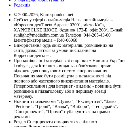
Редакція
© 2000-2026, Korrespondent.net
Суб'єкт у сфері онлайн-медіа Назва онлайн-медіа –
«КореспонденТ.net» Адреса: 02091, місто Київ,
ХАРКІВСЬКЕ ШОСЕ, будинок 172-Б, офіс 208/1 E-mail:
sunlight@mediadim.com.ua
Телефон: 044-205-43-00
Ідентифікатор медіа – R40-06068
Використання будь-яких матеріалів, розміщених на
сайті, дозволяється за умови посилання на
Корреспондент.net.
При копіюванні матеріалів зі сторінки « Новини України
і світу» , для інтернет - видань - обов'язкове пряме
відкрите для пошукових систем гіперпосилання .
Посилання має бути розміщена в незалежності від
повного або часткового використання матеріалів.
Гіперпосилання ( для інтернет - видань) - повинна бути
розміщена в підзаголовку або в першому абзаці
матеріалу.
Новини з позначками "Думка", "Експертиза", "Заява",
"Регіони", "Гроші", "Влада", "Вибори", "Тест-драйв",
"Спецпроекти", "Промо" публікуються на правах
реклами.
Розділ Спецпроекти створюється спільно з
комерційними партнерами.