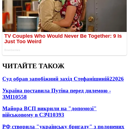
ЧИТАЙТЕ ТАКОЖ
Суд обрав запобіжний захід Стефанішиній
22026
Україна поставила Путіна перед дилемою -
ЗМІ
10558
Майора ВСП викрили на "допомозі"
військовому в СЗЧ
10393
РФ створила "українську бригаду" з полонених