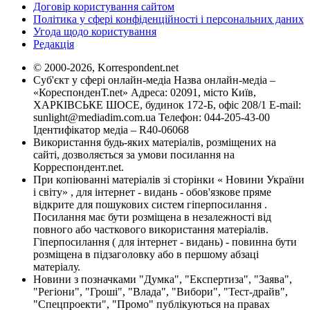
Договір користування сайтом
Політика у сфері конфіденційності і персональних даних
Угода щодо користування
Редакція
© 2000-2026, Korrespondent.net
Суб'єкт у сфері онлайн-медіа Назва онлайн-медіа –
«КореспонденТ.net» Адреса: 02091, місто Київ,
ХАРКІВСЬКЕ ШОСЕ, будинок 172-Б, офіс 208/1 E-mail:
sunlight@mediadim.com.ua
Телефон: 044-205-43-00
Ідентифікатор медіа – R40-06068
Використання будь-яких матеріалів, розміщених на
сайті, дозволяється за умови посилання на
Корреспондент.net.
При копіюванні матеріалів зі сторінки « Новини України
і світу» , для інтернет - видань - обов'язкове пряме
відкрите для пошукових систем гіперпосилання .
Посилання має бути розміщена в незалежності від
повного або часткового використання матеріалів.
Гіперпосилання ( для інтернет - видань) - повинна бути
розміщена в підзаголовку або в першому абзаці
матеріалу.
Новини з позначками "Думка", "Експертиза", "Заява",
"Регіони", "Гроші", "Влада", "Вибори", "Тест-драйв",
"Спецпроекти", "Промо" публікуються на правах