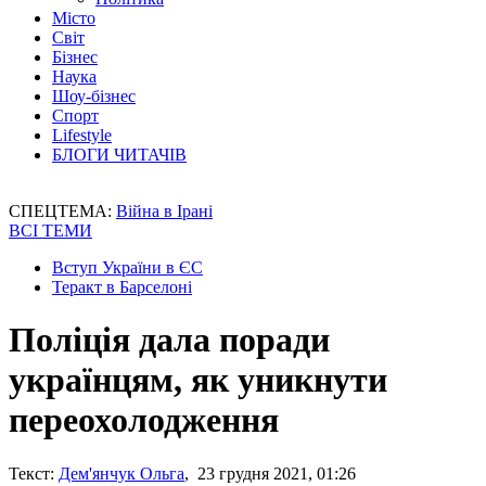
Місто
Світ
Бізнес
Наука
Шоу-бізнес
Спорт
Lifestyle
БЛОГИ ЧИТАЧІВ
СПЕЦТЕМА:
Війна в Ірані
ВСІ ТЕМИ
Вступ України в ЄС
Теракт в Барселоні
Поліція дала поради
українцям, як уникнути
переохолодження
Текст:
Дем'янчук Ольга
, 23 грудня 2021, 01:26