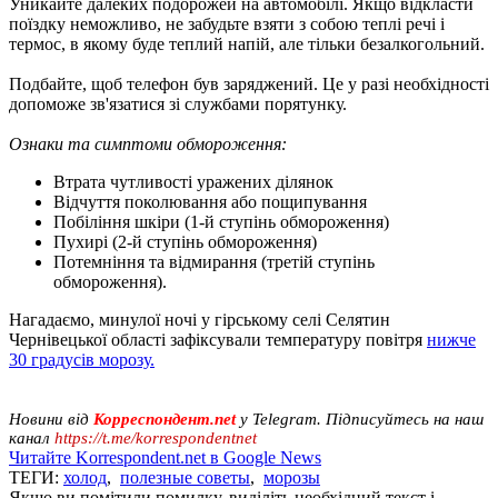
Уникайте далеких подорожей на автомобілі. Якщо відкласти
поїздку неможливо, не забудьте взяти з собою теплі речі і
термос, в якому буде теплий напій, але тільки безалкогольний.
Подбайте, щоб телефон був заряджений. Це у разі необхідності
допоможе зв'язатися зі службами порятунку.
Ознаки та симптоми обмороження:
Втрата чутливості уражених ділянок
Відчуття поколювання або пощипування
Побіління шкіри (1-й ступінь обмороження)
Пухирі (2-й ступінь обмороження)
Потемніння та відмирання (третій ступінь
обмороження).
Нагадаємо, минулої ночі у гірському селі Селятин
Чернівецької області зафіксували температуру повітря
нижче
30 градусів морозу.
Новини від
Корреспондент.net
у Telegram. Підписуйтесь на наш
канал
https://t.me/korrespondentnet
Читайте Korrespondent.net в Google News
ТЕГИ:
холод
,
полезные советы
,
морозы
Якщо ви помітили помилку, виділіть необхідний текст і