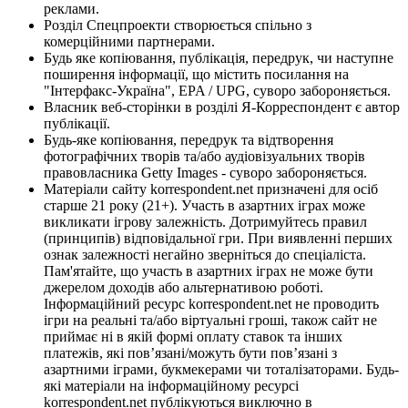
реклами.
Розділ Спецпроекти створюється спільно з
комерційними партнерами.
Будь яке копіювання, публікація, передрук, чи наступне
поширення інформації, що містить посилання на
"Інтерфакс-Україна", EPA / UPG, суворо забороняється.
Власник веб-сторінки в розділі Я-Корреспондент є автор
публікації.
Будь-яке копіювання, передрук та відтворення
фотографічних творів та/або аудіовізуальних творів
правовласника Getty Images - суворо забороняється.
Матеріали сайту korrespondent.net призначені для осіб
старше 21 року (21+). Участь в азартних іграх може
викликати ігрову залежність. Дотримуйтесь правил
(принципів) відповідальної гри. При виявленні перших
ознак залежності негайно зверніться до спеціаліста.
Пам'ятайте, що участь в азартних іграх не може бути
джерелом доходів або альтернативою роботі.
Інформаційний ресурс korrespondent.net не проводить
ігри на реальні та/або віртуальні гроші, також сайт не
приймає ні в якій формі оплату ставок та інших
платежів, які пов’язані/можуть бути пов’язані з
азартними іграми, букмекерами чи тоталізаторами. Будь-
які матеріали на інформаційному ресурсі
korrespondent.net публікуються виключно в