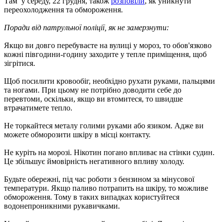
Там у середу, 22 грудня, також
розповіли
, як уникнути
переохолодження та обмороження.
Поради від патрульної поліції, як не замерзнути:
Якщо ви довго перебуваєте на вулиці у мороз, то обов'язково
кожні півгодини-годину заходите у тепле приміщення, щоб
зігрітися.
Щоб посилити кровообіг, необхідно рухати руками, пальцями
та ногами. При цьому не потрібно доводити себе до
перевтоми, оскільки, якщо ви втомитеся, то швидше
втрачатимете тепло.
Не торкайтеся металу голими руками або язиком. Адже ви
можете обморозити шкіру в місці контакту.
Не куріть на морозі. Нікотин погано впливає на стінки судин.
Це збільшує ймовірність негативного впливу холоду.
Будьте обережні, під час роботи з бензином за мінусової
температури. Якщо паливо потрапить на шкіру, то можливе
обмороження. Тому в таких випадках користуйтеся
водонепроникними рукавичками.