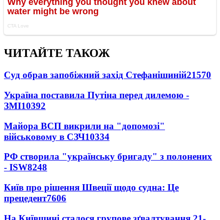
ЧИТАЙТЕ ТАКОЖ
Суд обрав запобіжний захід Стефанішиній
21570
Україна поставила Путіна перед дилемою -
ЗМІ
10392
Майора ВСП викрили на "допомозі"
військовому в СЗЧ
10334
РФ створила "українську бригаду" з полонених
- ISW
8248
Київ про рішення Швеції щодо судна: Це
прецедент
7606
На Київщині сталося групове зґвалтування 21-