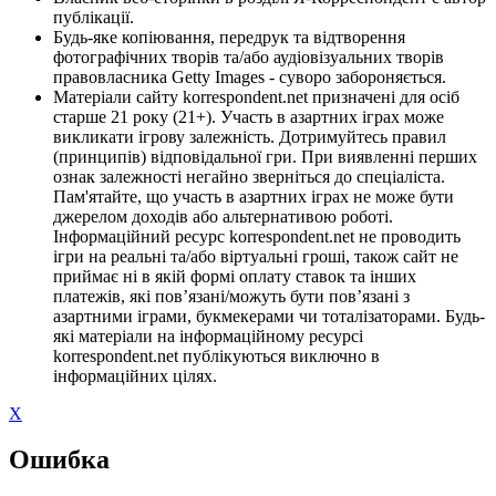
публікації.
Будь-яке копіювання, передрук та відтворення
фотографічних творів та/або аудіовізуальних творів
правовласника Getty Images - суворо забороняється.
Матеріали сайту korrespondent.net призначені для осіб
старше 21 року (21+). Участь в азартних іграх може
викликати ігрову залежність. Дотримуйтесь правил
(принципів) відповідальної гри. При виявленні перших
ознак залежності негайно зверніться до спеціаліста.
Пам'ятайте, що участь в азартних іграх не може бути
джерелом доходів або альтернативою роботі.
Інформаційний ресурс korrespondent.net не проводить
ігри на реальні та/або віртуальні гроші, також сайт не
приймає ні в якій формі оплату ставок та інших
платежів, які пов’язані/можуть бути пов’язані з
азартними іграми, букмекерами чи тоталізаторами. Будь-
які матеріали на інформаційному ресурсі
korrespondent.net публікуються виключно в
інформаційних цілях.
X
Ошибка