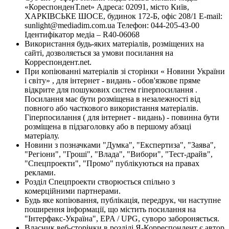
«КореспонденТ.net» Адреса: 02091, місто Київ,
ХАРКІВСЬКЕ ШОСЕ, будинок 172-Б, офіс 208/1 E-mail:
sunlight@mediadim.com.ua
Телефон: 044-205-43-00
Ідентифікатор медіа – R40-06068
Використання будь-яких матеріалів, розміщених на
сайті, дозволяється за умови посилання на
Корреспондент.net.
При копіюванні матеріалів зі сторінки « Новини України
і світу» , для інтернет - видань - обов'язкове пряме
відкрите для пошукових систем гіперпосилання .
Посилання має бути розміщена в незалежності від
повного або часткового використання матеріалів.
Гіперпосилання ( для інтернет - видань) - повинна бути
розміщена в підзаголовку або в першому абзаці
матеріалу.
Новини з позначками "Думка", "Експертиза", "Заява",
"Регіони", "Гроші", "Влада", "Вибори", "Тест-драйв",
"Спецпроекти", "Промо" публікуються на правах
реклами.
Розділ Спецпроекти створюється спільно з
комерційними партнерами.
Будь яке копіювання, публікація, передрук, чи наступне
поширення інформації, що містить посилання на
"Інтерфакс-Україна", EPA / UPG, суворо забороняється.
Власник веб-сторінки в розділі Я-Корреспондент є автор