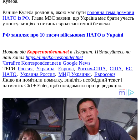
Кулеба.
Раніше Кулеба розповів, якою має бути
головна тема розмови
НАТО із РФ.
Глава МЗС заявив, що Україна має брати участь
у консультаціях з питань євроатлантичної безпеки.
РФ заявляє про 10 тисяч військових НАТО в Україні
Новини від
Корреспондент.net
в Telegram. Підписуйтесь на
наш канал
https://t.me/korrespondentnet
Читайте Korrespondent.net в Google News
ТЕГИ:
Россия
,
Украина
,
Европа
,
Россия-США
,
США
,
ЕС
,
НАТО
,
Украина-Россия
,
МИД Украины
,
Евросоюз
Якщо ви помітили помилку, виділіть необхідний текст і
натисніть Ctrl + Enter, щоб повідомити про це редакцію.