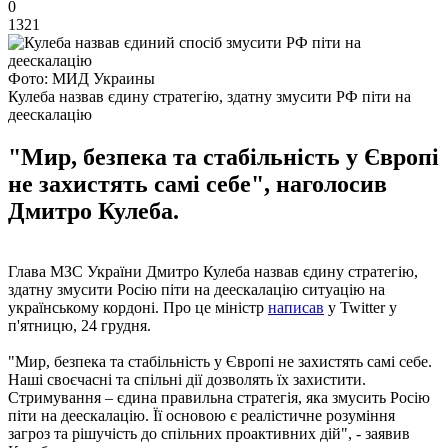
0
1321
Фото: МИД Украины
Кулеба назвав єдину стратегію, здатну змусити РФ піти на
деескалацію
"Мир, безпека та стабільність у Європі
не захистять самі себе", наголосив
Дмитро Кулеба.
Глава МЗС України Дмитро Кулеба назвав єдину стратегію,
здатну змусити Росію піти на деескалацію ситуацію на
українському кордоні. Про це міністр
написав
у Twitter у
п'ятницю, 24 грудня.
"Мир, безпека та стабільність у Європі не захистять самі себе.
Наші своєчасні та спільні дії дозволять їх захистити.
Стримування – єдина правильна стратегія, яка змусить Росію
піти на деескалацію. Її основою є реалістичне розуміння
загроз та рішучість до спільних проактивних дій", - заявив