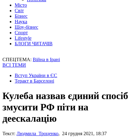
Місто
Світ
Бізнес
Наука
Шоу-бізнес
Спорт
Lifestyle
БЛОГИ ЧИТАЧІВ
СПЕЦТЕМА:
Війна в Ірані
ВСІ ТЕМИ
Вступ України в ЄС
Теракт в Барселоні
Кулеба назвав єдиний спосіб
змусити РФ піти на
деескалацію
Текст:
Людмила Троценко
, 24 грудня 2021, 18:37