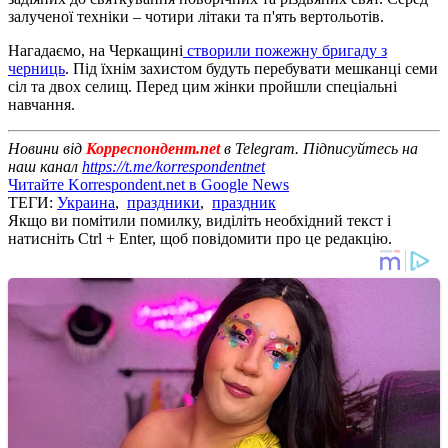
залученої техніки – чотири літаки та п'ять вертольотів.
Нагадаємо, на Черкащині
створили пожежну бригаду з
черниць
. Під їхнім захистом будуть перебувати мешканці семи
сіл та двох селищ. Перед цим жінки пройшли спеціальні
навчання.
Новини від
Корреспондент.net
в Telegram. Підписуйтесь на
наш канал
https://t.me/korrespondentnet
Читайте Korrespondent.net в Google News
ТЕГИ:
Украина
,
праздники
,
праздник
Якщо ви помітили помилку, виділіть необхідний текст і
натисніть Ctrl + Enter, щоб повідомити про це редакцію.