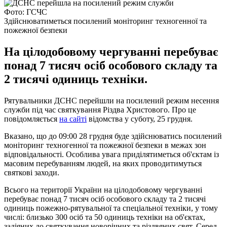
Фото: ГСЧС
Здійснюватиметься посилений моніторинг техногенної та
пожежної безпеки
На цілодобовому чергуванні перебуває
понад 7 тисяч осіб особового складу та
2 тисячі одиниць техніки.
Рятувальники ДСНС перейшли на посилений режим несення
служби під час святкування Різдва Христового. Про це
повідомляється
на сайті
відомства у суботу, 25 грудня.
Вказано, що до 09:00 28 грудня буде здійснюватись посилений
моніторинг техногенної та пожежної безпеки в межах зон
відповідальності. Особлива увага приділятиметься об'єктам із
масовим перебуванням людей, на яких проводитимуться
святкові заходи.
Всього на території України на цілодобовому чергуванні
перебуває понад 7 тисяч осіб особового складу та 2 тисячі
одиниць пожежно-рятувальної та спеціальної техніки, у тому
числі: близько 300 осіб та 50 одиниць техніки на об'єктах,
задіяних до святкування новорічних та різдвяних свят. Серед