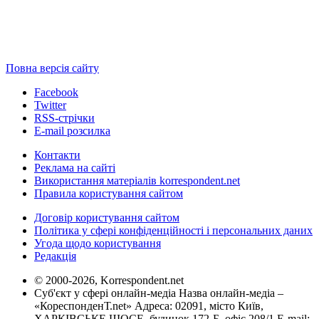
Повна версія сайту
Facebook
Twitter
RSS-стрічки
E-mail розсилка
Контакти
Реклама на сайті
Використання матеріалів korrespondent.net
Правила користування сайтом
Договір користування сайтом
Політика у сфері конфіденційності і персональних даних
Угода щодо користування
Редакція
© 2000-2026, Korrespondent.net
Суб'єкт у сфері онлайн-медіа Назва онлайн-медіа –
«КореспонденТ.net» Адреса: 02091, місто Київ,
ХАРКІВСЬКЕ ШОСЕ, будинок 172-Б, офіс 208/1 E-mail: