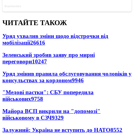
ЧИТАЙТЕ ТАКОЖ
Уряд ухвалив зміни щодо відстрочки від
мобілізації
26616
Зеленський зробив заяву про мирні
переговори
10247
Уряд змінив правила обслуговування чоловіків у
консульствах за кордоном
9946
"Медові пастки": СБУ попередила
військових
9758
Майора ВСП викрили на "допомозі"
військовому в СЗЧ
9329
Залужний: Україна не вступить до НАТО
8552