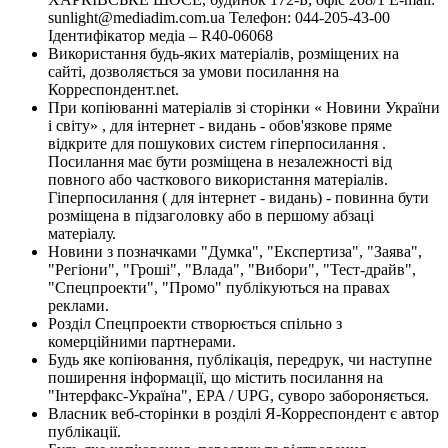
sunlight@mediadim.com.ua
Телефон: 044-205-43-00
Ідентифікатор медіа – R40-06068
Використання будь-яких матеріалів, розміщених на
сайті, дозволяється за умови посилання на
Корреспондент.net.
При копіюванні матеріалів зі сторінки « Новини України
і світу» , для інтернет - видань - обов'язкове пряме
відкрите для пошукових систем гіперпосилання .
Посилання має бути розміщена в незалежності від
повного або часткового використання матеріалів.
Гіперпосилання ( для інтернет - видань) - повинна бути
розміщена в підзаголовку або в першому абзаці
матеріалу.
Новини з позначками "Думка", "Експертиза", "Заява",
"Регіони", "Гроші", "Влада", "Вибори", "Тест-драйв",
"Спецпроекти", "Промо" публікуються на правах
реклами.
Розділ Спецпроекти створюється спільно з
комерційними партнерами.
Будь яке копіювання, публікація, передрук, чи наступне
поширення інформації, що містить посилання на
"Інтерфакс-Україна", EPA / UPG, суворо забороняється.
Власник веб-сторінки в розділі Я-Корреспондент є автор
публікації.