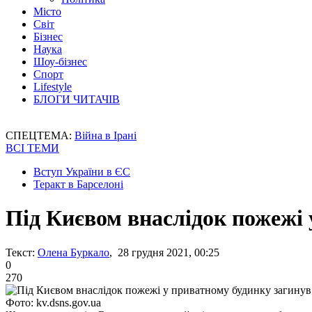
Місто
Світ
Бізнес
Наука
Шоу-бізнес
Спорт
Lifestyle
БЛОГИ ЧИТАЧІВ
СПЕЦТЕМА:
Війна в Ірані
ВСІ ТЕМИ
Вступ України в ЄС
Теракт в Барселоні
Під Києвом внаслідок пожежі 
Текст:
Олена Буркало
, 28 грудня 2021, 00:25
0
270
Фото: kv.dsns.gov.ua