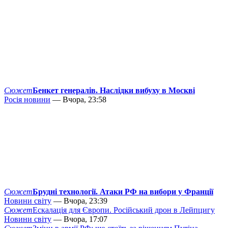
Сюжет
Бенкет генералів. Наслідки вибуху в Москві
Росія новини
— Вчора, 23:58
Сюжет
Брудні технології. Атаки РФ на вибори у Франції
Новини світу
— Вчора, 23:39
Сюжет
Ескалація для Європи. Російський дрон в Лейпцигу
Новини світу
— Вчора, 17:07