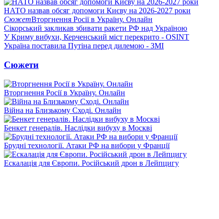
НАТО назвав обсяг допомоги Києву на 2026-2027 роки
Сюжет
Вторгнення Росії в Україну. Онлайн
Сікорський закликав збивати ракети РФ над Україною
У Криму вибухи, Керченський міст перекрито - OSINT
Україна поставила Путіна перед дилемою - ЗМІ
Сюжети
Вторгнення Росії в Україну. Онлайн
Війна на Близькому Сході. Онлайн
Бенкет генералів. Наслідки вибуху в Москві
Брудні технології. Атаки РФ на вибори у Франції
Ескалація для Європи. Російський дрон в Лейпцигу