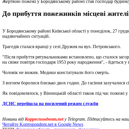
Жертвою пожежі у Бородянському районі став господар будинк
До прибуття пожежників місцеві жителі 
У Бородянському районі Київської області у понеділок, 27 гру
надзвичайних ситуацій.
Трагедія сталася вранці у селі Дружня на вул. Петровського.
"Після прибуття рятувальниками встановлено, що сталося загор
на свіже повітря господаря 1953 року народження", - йдеться у 
Чоловік не вижив. Медики констатували його смерть.
З вогнем боролися близько двох годин. До гасіння залучалися с
Як повідомлялося, у Вінницькій області також під час пожежі
ДСНС перейшла на посилений режим служби
Новини від
Корреспондент.net
у Telegram. Підписуйтесь на на
Читайте Korrespondent.net в Google News