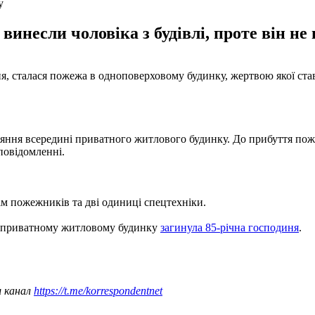
у
винесли чоловіка з будівлі, проте він не
дня, сталася пожежа в одноповерховому будинку, жертвою якої ст
яння всередині приватного житлового будинку. До прибуття поже
повідомленні.
ім пожежників та дві одиниці спецтехніки.
 у приватному житловому будинку
загинула 85-річна господиня
.
ш канал
https://t.me/korrespondentnet