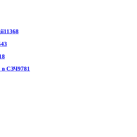
ії
11368
543
18
 в СЗЧ
9781