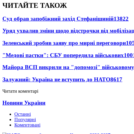
ЧИТАЙТЕ ТАКОЖ
Суд обрав запобіжний захід Стефанішиній
13822
Уряд ухвалив зміни щодо відстрочки від мобілізац
Зеленський зробив заяву про мирні переговори
10
"Медові пастки": СБУ попередила військових
100
Майора ВСП викрили на "допомозі" військовому
Залужний: Україна не вступить до НАТО
8617
Читати коментарі
Новини України
Останні
Популярні
Коментовані