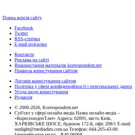
Повна версія сайту
Facebook
Twitter
RSS-стрічки
E-mail розсилка
Контакти
Реклама на сайті
Використання матеріалів korrespondent.net
Правила користування сайтом
Договір користування сайтом
Політика у сфері конфіденційності і персональних даних
Угода щодо користування
Редакція
© 2000-2026, Korrespondent.net
Суб'єкт у сфері онлайн-медіа Назва онлайн-медіа –
«КореспонденТ.net» Адреса: 02091, місто Київ,
ХАРКІВСЬКЕ ШОСЕ, будинок 172-Б, офіс 208/1 E-mail:
sunlight@mediadim.com.ua
Телефон: 044-205-43-00
Ідентифікатор медіа – R40-06068