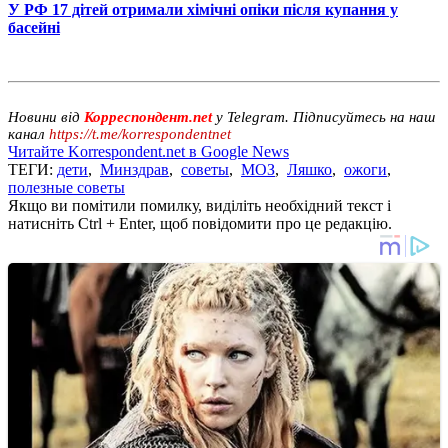
У РФ 17 дітей отримали хімічні опіки після купання у
басейні
Новини від
Корреспондент.net
у Telegram. Підписуйтесь на наш
канал
https://t.me/korrespondentnet
Читайте Korrespondent.net в Google News
ТЕГИ:
дети
,
Минздрав
,
советы
,
МОЗ
,
Ляшко
,
ожоги
,
полезные советы
Якщо ви помітили помилку, виділіть необхідний текст і
натисніть Ctrl + Enter, щоб повідомити про це редакцію.