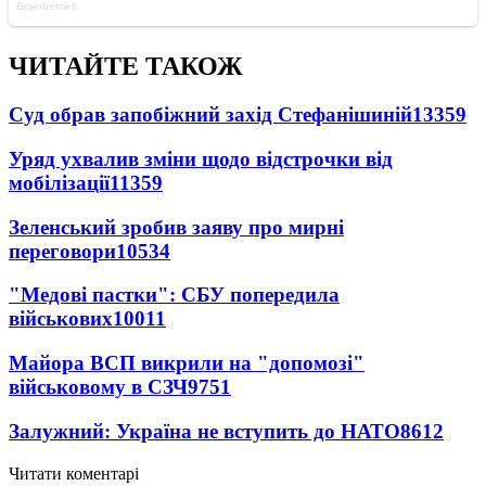
ЧИТАЙТЕ ТАКОЖ
Суд обрав запобіжний захід Стефанішиній
13359
Уряд ухвалив зміни щодо відстрочки від
мобілізації
11359
Зеленський зробив заяву про мирні
переговори
10534
"Медові пастки": СБУ попередила
військових
10011
Майора ВСП викрили на "допомозі"
військовому в СЗЧ
9751
Залужний: Україна не вступить до НАТО
8612
Читати коментарі