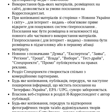
Використання будь-яких матеріалів, розміщених на
сайті, дозволяється за умови посилання на
Корреспондент.net.
При копіюванні матеріалів зі сторінки « Новини України
і світу» , для інтернет - видань - обов'язкове пряме
відкрите для пошукових систем гіперпосилання .
Посилання має бути розміщена в незалежності від
повного або часткового використання матеріалів.
Гіперпосилання ( для інтернет - видань) - повинна бути
розміщена в підзаголовку або в першому абзаці
матеріалу.
Новини з позначками "Думка", "Експертиза", "Заява",
"Регіони", "Гроші", "Влада", "Вибори", "Тест-драйв",
"Спецпроекти", "Промо" публікуються на правах
реклами.
Розділ Спецпроекти створюється спільно з
комерційними партнерами.
Будь яке копіювання, публікація, передрук, чи наступне
поширення інформації, що містить посилання на
"Інтерфакс-Україна", EPA / UPG, суворо забороняється.
Власник веб-сторінки в розділі Я-Корреспондент є автор
публікації.
Будь-яке копіювання, передрук та відтворення
фотографічних творів та/або аудіовізуальних творів