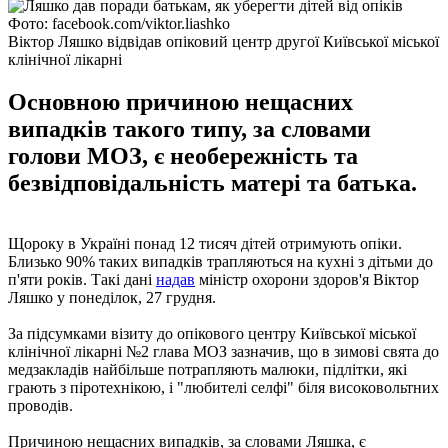
Фото: facebook.com/viktor.liashko
Віктор Ляшко відвідав опіковий центр другої Київської міської
клінічної лікарні
Основною причиною нещасних
випадків такого типу, за словами
голови МОЗ, є необережність та
безвідповідальність матері та батька.
Щороку в Україні понад 12 тисяч дітей отримують опіки.
Близько 90% таких випадків трапляються на кухні з дітьми до
п'яти років. Такі дані
надав
міністр охорони здоров'я Віктор
Ляшко у понеділок, 27 грудня.
За підсумками візиту до опікового центру Київської міської
клінічної лікарні №2 глава МОЗ зазначив, що в зимові свята до
медзакладів найбільше потрапляють малюки, підлітки, які
грають з піротехнікою, і "любителі селфі" біля високовольтних
проводів.
Причиною нещасних випадків, за словами Ляшка, є