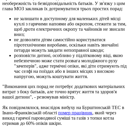
необережність та безвідповідальність батьків. У зв'язку з цим
глава МОЗ закликав їх дотримуватися трьох простих порад:
не залишати в доступному для маленьких дітей місці
кухлі з гарячими напоями або окропом, стежити за тим,
щоб дроти електричних окропу та чайників не звисали
вниз;
не дозволяти дітям самостійно користуватися
піротехнічними виробами, оскільки навіть звичайні
петарди можуть завдати непоправної шкоди;
розповісти дитині, особливо у підлітковому віці, якою
небезпечною може стати розвага молодіжного руху
"зачеперів", адже термічні опіки, які діти отримують під
час селфі на поїздах або в інших місцях з високою
напругою, можуть коштувати життя.
"Виконання цих порад не потребує додаткових матеріальних
витрат з боку батьків, але точно врятує життя та здоров'я
вашої дитини", - резюмував міністр.
Як повідомлялося, внаслідок вибуху на Бурштинській ТЕС в
Івано-Франківській області
помер працівник
, який через
викид гарячої пароводяної суміші та газів з топки котла
отримав до 60% опіків шкіри.