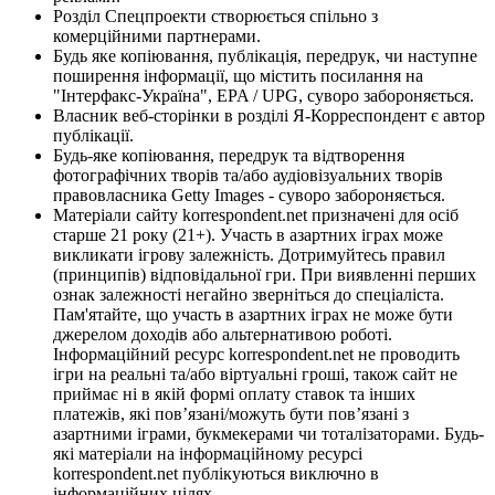
Розділ Спецпроекти створюється спільно з
комерційними партнерами.
Будь яке копіювання, публікація, передрук, чи наступне
поширення інформації, що містить посилання на
"Інтерфакс-Україна", EPA / UPG, суворо забороняється.
Власник веб-сторінки в розділі Я-Корреспондент є автор
публікації.
Будь-яке копіювання, передрук та відтворення
фотографічних творів та/або аудіовізуальних творів
правовласника Getty Images - суворо забороняється.
Матеріали сайту korrespondent.net призначені для осіб
старше 21 року (21+). Участь в азартних іграх може
викликати ігрову залежність. Дотримуйтесь правил
(принципів) відповідальної гри. При виявленні перших
ознак залежності негайно зверніться до спеціаліста.
Пам'ятайте, що участь в азартних іграх не може бути
джерелом доходів або альтернативою роботі.
Інформаційний ресурс korrespondent.net не проводить
ігри на реальні та/або віртуальні гроші, також сайт не
приймає ні в якій формі оплату ставок та інших
платежів, які пов’язані/можуть бути пов’язані з
азартними іграми, букмекерами чи тоталізаторами. Будь-
які матеріали на інформаційному ресурсі
korrespondent.net публікуються виключно в
інформаційних цілях.