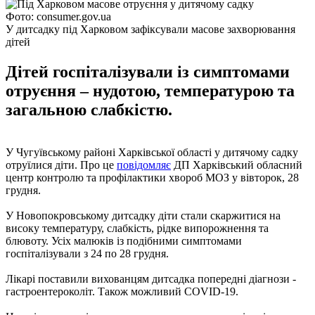
Фото: consumer.gov.ua
У дитсадку під Харковом зафіксували масове захворювання
дітей
Дітей госпіталізували із симптомами
отруєння – нудотою, температурою та
загальною слабкістю.
У Чугуївському районі Харківської області у дитячому садку
отруїлися діти. Про це
повідомляє
ДП Харківський обласний
центр контролю та профілактики хвороб МОЗ у вівторок, 28
грудня.
У Новопокровському дитсадку діти стали скаржитися на
високу температуру, слабкість, рідке випорожнення та
блювоту. Усіх малюків із подібними симптомами
госпіталізували з 24 по 28 грудня.
Лікарі поставили вихованцям дитсадка попередні діагнози -
гастроентероколіт. Також можливий COVID-19.