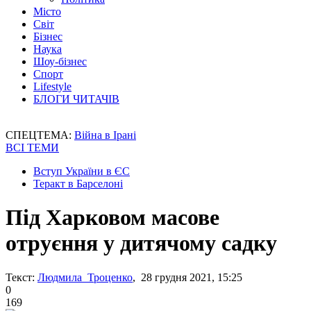
Місто
Світ
Бізнес
Наука
Шоу-бізнес
Спорт
Lifestyle
БЛОГИ ЧИТАЧІВ
СПЕЦТЕМА:
Війна в Ірані
ВСІ ТЕМИ
Вступ України в ЄС
Теракт в Барселоні
Під Харковом масове
отруєння у дитячому садку
Текст:
Людмила Троценко
, 28 грудня 2021, 15:25
0
169