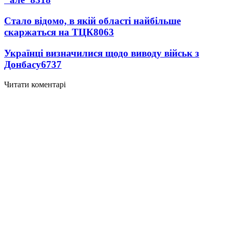
Стало відомо, в якій області найбільше
скаржаться на ТЦК
8063
Українці визначилися щодо виводу військ з
Донбасу
6737
Читати коментарі