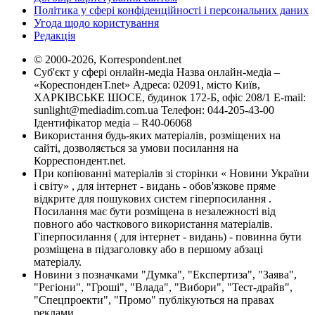
Політика у сфері конфіденційності і персональних даних
Угода щодо користування
Редакція
© 2000-2026, Korrespondent.net
Суб'єкт у сфері онлайн-медіа Назва онлайн-медіа –
«КореспонденТ.net» Адреса: 02091, місто Київ,
ХАРКІВСЬКЕ ШОСЕ, будинок 172-Б, офіс 208/1 E-mail:
sunlight@mediadim.com.ua
Телефон: 044-205-43-00
Ідентифікатор медіа – R40-06068
Використання будь-яких матеріалів, розміщених на
сайті, дозволяється за умови посилання на
Корреспондент.net.
При копіюванні матеріалів зі сторінки « Новини України
і світу» , для інтернет - видань - обов'язкове пряме
відкрите для пошукових систем гіперпосилання .
Посилання має бути розміщена в незалежності від
повного або часткового використання матеріалів.
Гіперпосилання ( для інтернет - видань) - повинна бути
розміщена в підзаголовку або в першому абзаці
матеріалу.
Новини з позначками "Думка", "Експертиза", "Заява",
"Регіони", "Гроші", "Влада", "Вибори", "Тест-драйв",
"Спецпроекти", "Промо" публікуються на правах
реклами.