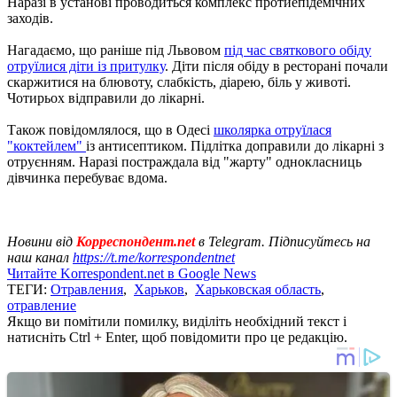
Наразі в установі проводиться комплекс протиепідемічних
заходів.
Нагадаємо, що раніше під Львовом
під час святкового обіду
отруїлися діти із притулку
. Діти після обіду в ресторані почали
скаржитися на блювоту, слабкість, діарею, біль у животі.
Чотирьох відправили до лікарні.
Також повідомлялося, що в Одесі
школярка отруїлася
"коктейлем"
із антисептиком. Підлітка доправили до лікарні з
отруєнням. Наразі постраждала від "жарту" однокласниць
дівчинка перебуває вдома.
Новини від
Корреспондент.net
в Telegram. Підписуйтесь на
наш канал
https://t.me/korrespondentnet
Читайте Korrespondent.net в Google News
ТЕГИ:
Отравления
,
Харьков
,
Харьковская область
,
отравление
Якщо ви помітили помилку, виділіть необхідний текст і
натисніть Ctrl + Enter, щоб повідомити про це редакцію.