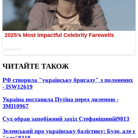
ЧИТАЙТЕ ТАКОЖ
РФ створила "українську бригаду" з полонених
- ISW
12619
Україна поставила Путіна перед дилемою -
ЗМІ
10967
Суд обрав запобіжний захід Стефанішиній
9813
Зеленський про українську балістику: Буде, але є
"але"
8318